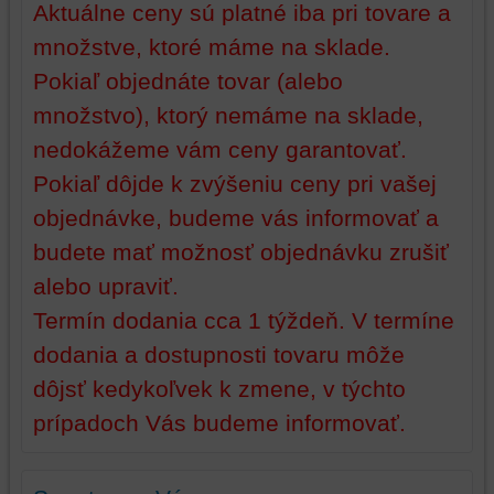
Aktuálne ceny sú platné iba pri tovare a
alebo
bez
množstve, ktoré máme na sklade.
prihlásenia,
Pokiaľ objednáte tovar (alebo
používať
skripty
množstvo), ktorý nemáme na sklade,
a/alebo
nedokážeme vám ceny garantovať.
zdroje
Pokiaľ dôjde k zvýšeniu ceny pri vašej
tretích
strán,
objednávke, budeme vás informovať a
widgety
budete mať možnosť objednávku zrušiť
atď.
alebo upraviť.
Termín dodania cca 1 týždeň. V termíne
dodania a dostupnosti tovaru môže
dôjsť kedykoľvek k zmene, v týchto
prípadoch Vás budeme informovať.