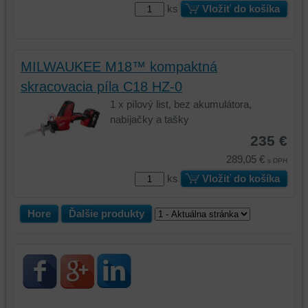
ks
Vložiť do košíka
relácie
doplnkové
a
funkcie,
dosiahnutie
ktoré
základnej
zlepšujú
MILWAUKEE M18™ kompaktná
funkčnosti
váš
skracovacia píla C18 HZ-0
platformy,
zážitok
zážitku
z
1 x pílový list, bez akumulátora,
z
prehliadania,
nabíjačky a tašky
prehliadania
ukladať
235 €
a
niektoré
289,05 €
s DPH
zabezpečenia.
z
ks
Vložiť do košíka
vašich
preferencií
bez
Hore
Ďalšie produkty
toho,
aby
ste
mali
používateľský
účet