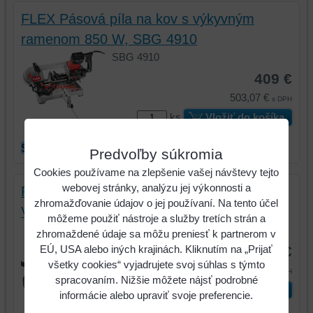
FLEX Pásová píla na kov s výkyvným
ramenom 850 W, SBG 4910
SBG 4910
409 €
503,07 €
s DPH
ks
Vložiť do košíka
SKLADOM
Predvoľby súkromia
Cookies používame na zlepšenie vašej návštevy tejto
webovej stránky, analýzu jej výkonnosti a
FLEX Kompaktný bezpečnostný vysávač,
zhromažďovanie údajov o jej používaní. Na tento účel
VC 21 L MC
môžeme použiť nástroje a služby tretích strán a
VC 21 L MC
zhromaždené údaje sa môžu preniesť k partnerom v
185 €
EÚ, USA alebo iných krajinách. Kliknutím na „Prijať
všetky cookies“ vyjadrujete svoj súhlas s týmto
227,55 €
s DPH
spracovaním. Nižšie môžete nájsť podrobné
ks
Vložiť do košíka
informácie alebo upraviť svoje preferencie.