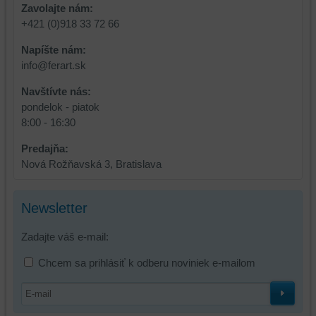
relácie
doplnkové
Zavolajte nám:
a
funkcie,
+421 (0)918 33 72 66
dosiahnutie
ktoré
Napíšte nám:
základnej
zlepšujú
info@ferart.sk
funkčnosti
váš
platformy,
zážitok
Navštívte nás:
zážitku
z
pondelok - piatok
z
prehliadania,
8:00 - 16:30
prehliadania
ukladať
a
niektoré
Predajňa:
zabezpečenia.
z
Nová Rožňavská 3, Bratislava
vašich
preferencií
Newsletter
bez
toho,
Zadajte váš e-mail:
aby
ste
Chcem sa prihlásiť k odberu noviniek e-mailom
mali
používateľský
účet