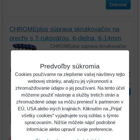
Odoslať
CHROMEplus súprava skrutkovačov na
orechy s T-rukoväťou, 6-dielna, 6-14mm
CHROMEplus súprava skrutkovačov
na orechy s T-rukoväťou, 6-dielna,...
Kód:
158.5000
Predvoľby súkromia
36,62 €
Cookies používame na zlepšenie vašej návštevy tejto
webovej stránky, analýzu jej výkonnosti a
45,04 €
s DPH
zhromažďovanie údajov o jej používaní. Na tento účel
ks
Vložiť do košíka
môžeme použiť nástroje a služby tretích strán a
zhromaždené údaje sa môžu preniesť k partnerom v
EÚ, USA alebo iných krajinách. Kliknutím na „Prijať
všetky cookies“ vyjadrujete svoj súhlas s týmto
spracovaním. Nižšie môžete nájsť podrobné
informácie alebo upraviť svoje preferencie.
Aktuálne ceny sú platné iba pri tovare a