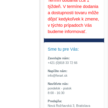
Termín dodania cca 1
týždeň. V termíne dodania
a dostupnosti tovaru môže
dôjsť kedykoľvek k zmene,
v týchto prípadoch Vás
budeme informovať.
Sme tu pre Vás:
Zavolajte nám:
+421 (0)918 33 72 66
Napíšte nám:
info@ferart.sk
Navštívte nás:
pondelok - piatok
8:00 - 16:30
Predajňa:
Nová Rožňavská 3, Bratislava