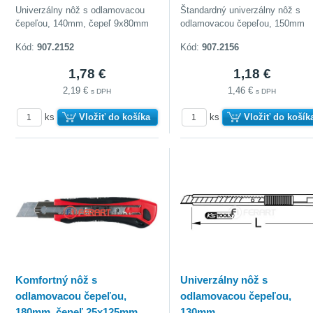
Univerzálny nôž s odlamovacou
Štandardný univerzálny nôž s
čepeľou, 140mm, čepeľ 9x80mm
odlamovacou čepeľou, 150mm
Kód:
907.2152
Kód:
907.2156
1,78 €
1,18 €
2,19 €
1,46 €
s DPH
s DPH
ks
Vložiť do košíka
ks
Vložiť do košík
Komfortný nôž s
Univerzálny nôž s
odlamovacou čepeľou,
odlamovacou čepeľou,
180mm, čepeľ 25x125mm
130mm