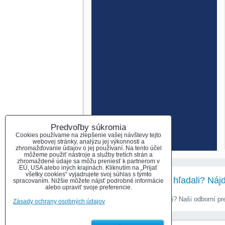
Predvoľby súkromia
Cookies používame na zlepšenie vašej návštevy tejto
webovej stránky, analýzu jej výkonnosti a
zhromažďovanie údajov o jej používaní. Na tento účel
môžeme použiť nástroje a služby tretích strán a
zhromaždené údaje sa môžu preniesť k partnerom v
EÚ, USA alebo iných krajinách. Kliknutím na „Prijať
všetky cookies“ vyjadrujete svoj súhlas s týmto
Nenašli ste čo ste hľadali? Náj
spracovaním. Nižšie môžete nájsť podrobné informácie
alebo upraviť svoje preferencie.
Nenašli ste čo ste hľadali? Naši odborní 
Zásady ochrany osobných údajov