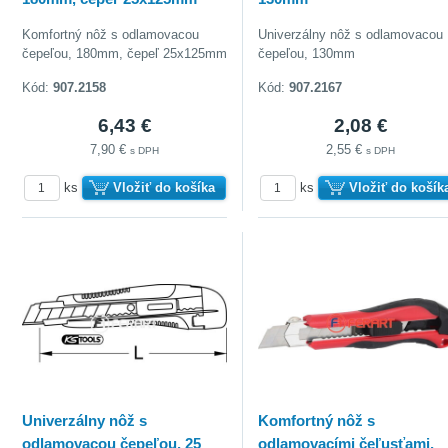
Komfortný nôž s odlamovacou
Univerzálny nôž s odlamovacou
čepeľou, 180mm, čepeľ 25x125mm
čepeľou, 130mm
Kód:
907.2158
Kód:
907.2167
6,43 €
2,08 €
7,90 €
2,55 €
s DPH
s DPH
ks
Vložiť do košíka
ks
Vložiť do košík
doberať
Univerzálny nôž s
Komfortný nôž s
odlamovacou čepeľou, 25
odlamovacími čeľusťami,