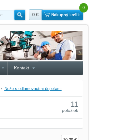
0
0 €
Hľadať
Nákupný košík
Kontakt
Nože s odlamovacími čepeľami
11
položiek
10,00 €