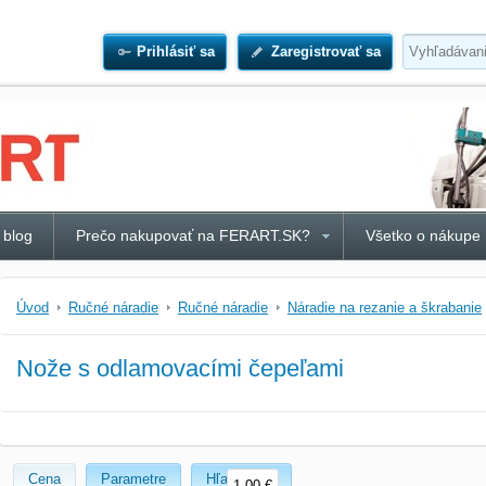
Prihlásiť sa
Zaregistrovať sa
 blog
Prečo nakupovať na FERART.SK?
Všetko o nákupe
Úvod
Ručné náradie
Ručné náradie
Náradie na rezanie a škrabanie
Nože s odlamovacími čepeľami
Cena
Parametre
Hľadať text
1,00 €