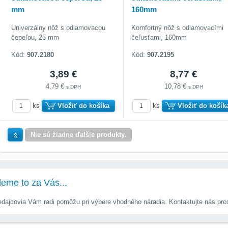
mm
160mm
Univerzálny nôž s odlamovacou
Komfortný nôž s odlamovacími
čepeľou, 25 mm
čeľusťami, 160mm
Kód:
907.2180
Kód:
907.2195
3,89 €
8,77 €
4,79 €
10,78 €
s DPH
s DPH
ks
Vložiť do košíka
ks
Vložiť do košík
Hore
Nie sú žiadne ďalšie produkty.
deme to za Vás...
predajcovia Vám radi pomôžu pri výbere vhodného náradia. Kontaktujte nás pro