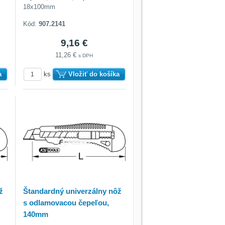
18x100mm
Kód:
907.2141
9,16 €
11,26 €
s DPH
a
ks
Vložiť do košíka
ž
Štandardný univerzálny nôž
s odlamovacou čepeľou,
140mm