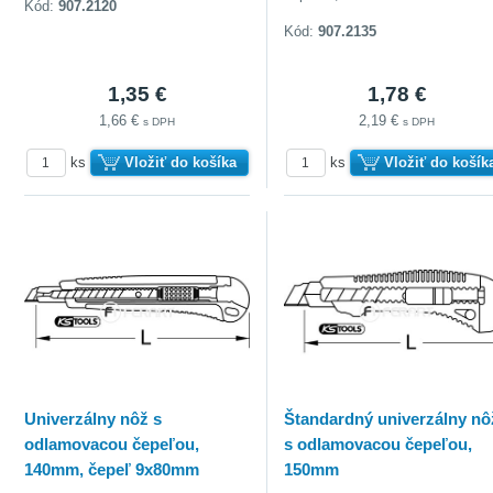
Kód:
907.2120
Kód:
907.2135
1,35 €
1,78 €
1,66 €
2,19 €
s DPH
s DPH
ks
Vložiť do košíka
ks
Vložiť do košík
Univerzálny nôž s
Štandardný univerzálny nô
odlamovacou čepeľou,
s odlamovacou čepeľou,
140mm, čepeľ 9x80mm
150mm