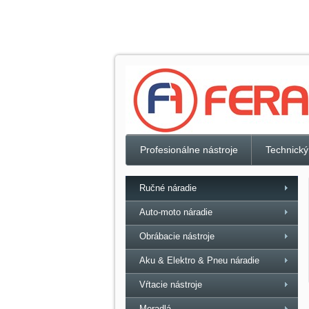
Profesionálne nástroje
Technický
Ručné náradie
Auto-moto náradie
Obrábacie nástroje
Aku & Elektro & Pneu náradie
Vŕtacie nástroje
Meradlá