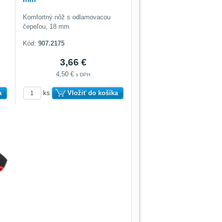
Komfortný nôž s odlamovacou
čepeľou, 18 mm
Kód:
907.2175
3,66 €
4,50 €
s DPH
a
ks
Vložiť do košíka