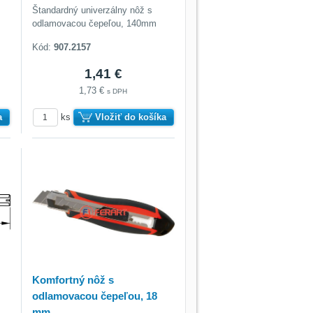
Štandardný univerzálny nôž s
odlamovacou čepeľou, 140mm
Kód:
907.2157
1,41 €
1,73 €
s DPH
a
ks
Vložiť do košíka
Komfortný nôž s
odlamovacou čepeľou, 18
mm