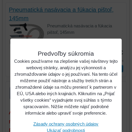
Pneumatická nasávacia a fúkacia pištoľ,
145mm
Pneumatická nasávacia a fúkacia
pištoľ, 145mm
Kód:
515.5090
44,73 €
Predvoľby súkromia
55,01 €
Cookies používame na zlepšenie vašej návštevy tejto
s DPH
webovej stránky, analýzu jej výkonnosti a
ks
Vložiť do košíka
zhromažďovanie údajov o jej používaní. Na tento účel
môžeme použiť nástroje a služby tretích strán a
zhromaždené údaje sa môžu preniesť k partnerom v
EÚ, USA alebo iných krajinách. Kliknutím na „Prijať
všetky cookies“ vyjadrujete svoj súhlas s týmto
spracovaním. Nižšie môžete nájsť podrobné
Aktuálne ceny sú platné iba pri tovare a
informácie alebo upraviť svoje preferencie.
množstve, ktoré máme na sklade.
Zásady ochrany osobných údajov
Pokiaľ objednáte tovar (alebo
Ukázať podrobnosti