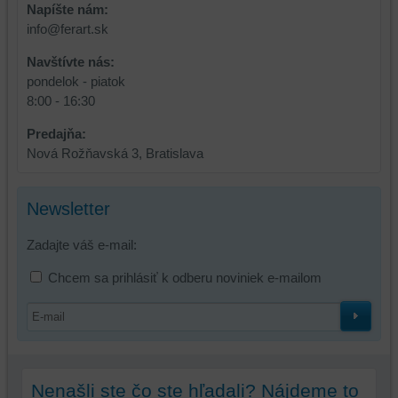
a
funkcie,
Napíšte nám:
dosiahnutie
ktoré
info@ferart.sk
základnej
zlepšujú
funkčnosti
váš
Navštívte nás:
platformy,
zážitok
pondelok - piatok
zážitku
z
8:00 - 16:30
z
prehliadania,
Predajňa:
prehliadania
ukladať
Nová Rožňavská 3, Bratislava
a
niektoré
zabezpečenia.
z
vašich
Newsletter
preferencií
bez
Zadajte váš e-mail:
toho,
aby
Chcem sa prihlásiť k odberu noviniek e-mailom
ste
mali
používateľský
účet
alebo
Nenašli ste čo ste hľadali? Nájdeme to
bez