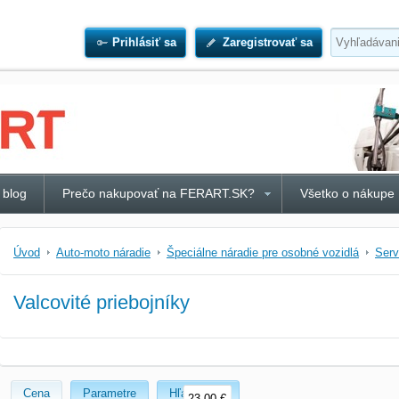
Prihlásiť sa
Zaregistrovať sa
 blog
Prečo nakupovať na FERART.SK?
Všetko o nákupe
Úvod
Auto-moto náradie
Špeciálne náradie pre osobné vozidlá
Serv
Valcovité priebojníky
Cena
Parametre
Hľadať text
23,00 €