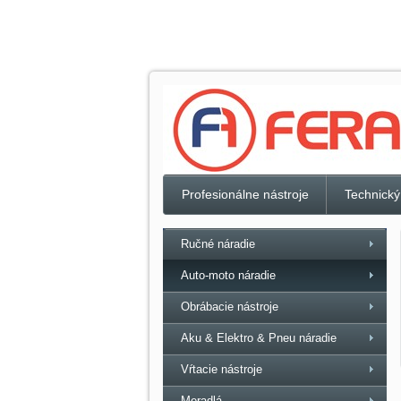
Profesionálne nástroje
Technický
Ručné náradie
Auto-moto náradie
Obrábacie nástroje
Aku & Elektro & Pneu náradie
Vŕtacie nástroje
Meradlá