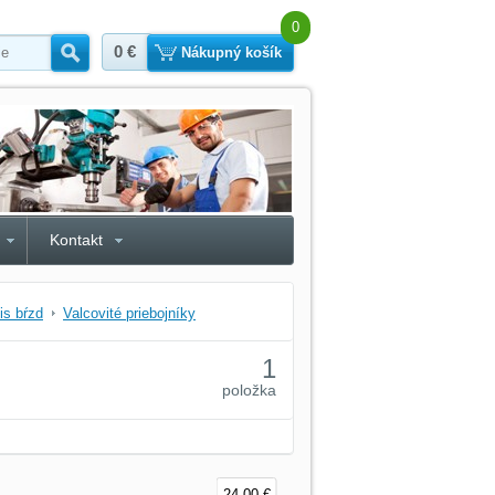
0
0 €
Hľadať
Nákupný košík
Kontakt
is bŕzd
Valcovité priebojníky
1
položka
24,00 €