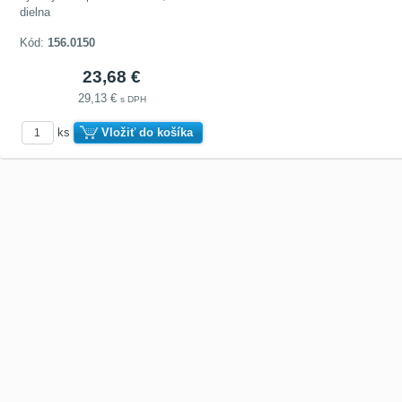
dielna
Kód:
156.0150
23,68 €
29,13 €
s DPH
ks
Vložiť do košíka