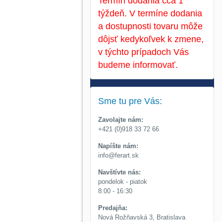
Termín dodania cca 1
týždeň. V termíne dodania
a dostupnosti tovaru môže
dôjsť kedykoľvek k zmene,
v týchto prípadoch Vás
budeme informovať.
Sme tu pre Vás:
Zavolajte nám:
+421 (0)918 33 72 66
Napíšte nám:
info@ferart.sk
Navštívte nás:
pondelok - piatok
8:00 - 16:30
Predajňa:
Nová Rožňavská 3, Bratislava