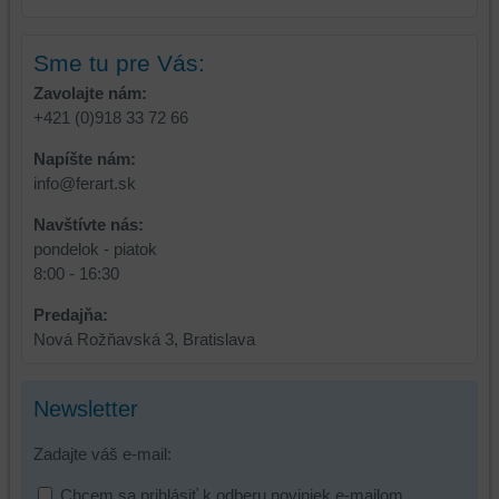
a
niektoré
zabezpečenia.
z
Sme tu pre Vás:
vašich
Zavolajte nám:
preferencií
+421 (0)918 33 72 66
bez
toho,
Napíšte nám:
aby
info@ferart.sk
ste
mali
Navštívte nás:
používateľský
pondelok - piatok
účet
8:00 - 16:30
alebo
Predajňa:
bez
Nová Rožňavská 3, Bratislava
prihlásenia,
používať
skripty
Newsletter
a/alebo
zdroje
Zadajte váš e-mail:
tretích
strán,
Chcem sa prihlásiť k odberu noviniek e-mailom