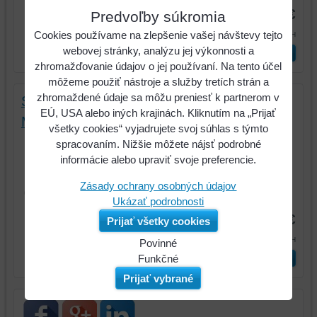
22,97 €
Predvoľby súkromia
28,25 €
Cookies používame na zlepšenie vašej návštevy tejto
s DPH
webovej stránky, analýzu jej výkonnosti a
ks
Vložiť do košíka
zhromažďovanie údajov o jej používaní. Na tento účel
môžeme použiť nástroje a služby tretích strán a
zhromaždené údaje sa môžu preniesť k partnerom v
Sortiment závitových nitov, oceľ a hliník,
EÚ, USA alebo iných krajinách. Kliknutím na „Prijať
M3x9mm-M10x21mm, 300-dielny
všetky cookies“ vyjadrujete svoj súhlas s týmto
Sortiment závitových nitov, oceľ a
spracovaním. Nižšie môžete nájsť podrobné
hliník, M3x9mm-M10x21mm, 300-
informácie alebo upraviť svoje preferencie.
dielny
Zásady ochrany osobných údajov
Kód:
970.0630
Ukázať podrobnosti
46,73 €
Prijať všetky cookies
57,47 €
s DPH
Povinné
ks
Vložiť do košíka
Naša
Funkčné
webová
Môžeme
Prijať vybrané
stránka
ukladať
ukladá
údaje