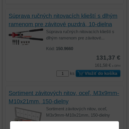
Súprava ručných nitovacích klieští s dlhým
ramenom pre závitové puzdrá, 10-dielna
Súprava ručných nitovacích klieští s
dlhým ramenom pre závitové...
Kód:
150.9660
131,37 €
161,58 €
s DPH
ks
Vložiť do košíka
Sortiment závitových nitov, oceľ, M3x9mm-
M10x21mm, 150-dielny
Sortiment závitových nitov, oceľ,
M3x9mm-M10x21mm, 150-dielny
Kód:
970.0610