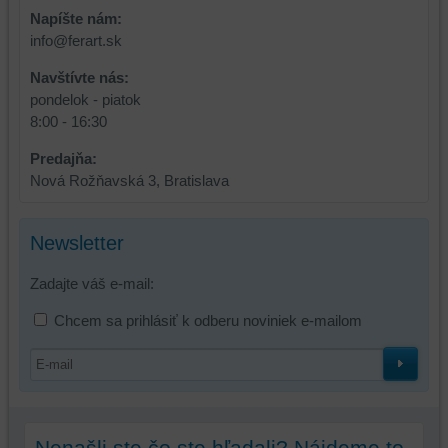
vašich
Napíšte nám:
preferencií
info@ferart.sk
bez
toho,
Navštívte nás:
aby
pondelok - piatok
ste
8:00 - 16:30
mali
používateľský
Predajňa:
účet
Nová Rožňavská 3, Bratislava
alebo
bez
Newsletter
prihlásenia,
používať
Zadajte váš e-mail:
skripty
a/alebo
Chcem sa prihlásiť k odberu noviniek e-mailom
zdroje
tretích
strán,
widgety
atď.
Nenašli ste čo ste hľadali? Nájdeme to