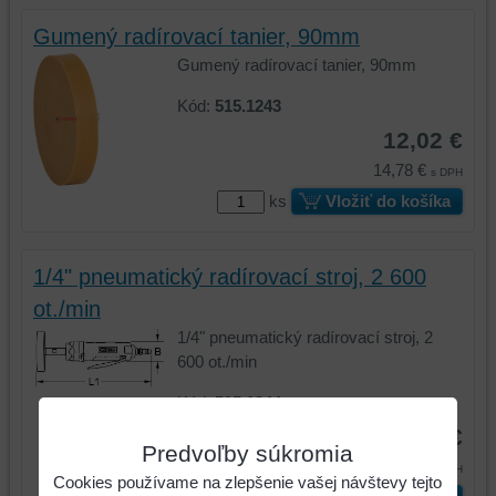
Gumený radírovací tanier, 90mm
Gumený radírovací tanier, 90mm
Kód:
515.1243
12,02 €
14,78 €
s DPH
ks
Vložiť do košíka
1/4" pneumatický radírovací stroj, 2 600
ot./min
1/4" pneumatický radírovací stroj, 2
600 ot./min
Kód:
515.1244
77,67 €
Predvoľby súkromia
95,53 €
s DPH
Cookies používame na zlepšenie vašej návštevy tejto