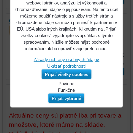
ks
Vložiť do košíka
webovej stránky, analýzu jej výkonnosti a
zhromažďovanie údajov o jej používaní. Na tento účel
môžeme použiť nástroje a služby tretích strán a
Gumený radírovací tanier, súprava 6 ks
zhromaždené údaje sa môžu preniesť k partnerom v
Gumený radírovací tanier, súprava 6
EÚ, USA alebo iných krajinách. Kliknutím na „Prijať
ks
všetky cookies“ vyjadrujete svoj súhlas s týmto
spracovaním. Nižšie môžete nájsť podrobné
Kód:
515.1285
informácie alebo upraviť svoje preferencie.
54,88 €
Zásady ochrany osobných údajov
67,51 €
s DPH
Ukázať podrobnosti
ks
Vložiť do košíka
Prijať všetky cookies
Povinné
Naša
Funkčné
webová
Môžeme
Prijať vybrané
stránka
ukladať
ukladá
údaje
Aktuálne ceny sú platné iba pri tovare a
údaje
na
na
vašom
množstve, ktoré máme na sklade.
vašom
zariadení