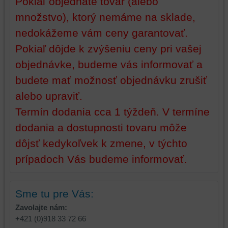
Pokiaľ objednáte tovar (alebo
zariadení
(súbory
množstvo), ktorý nemáme na sklade,
(súbory
cookie
cookie
a
nedokážeme vám ceny garantovať.
a
úložiská
Pokiaľ dôjde k zvýšeniu ceny pri vašej
úložiská
prehliadača),
prehliadača)
aby
objednávke, budeme vás informovať a
na
sme
budete mať možnosť objednávku zrušiť
identifikáciu
mohli
vašej
poskytovať
alebo upraviť.
relácie
doplnkové
Termín dodania cca 1 týždeň. V termíne
a
funkcie,
dodania a dostupnosti tovaru môže
dosiahnutie
ktoré
základnej
zlepšujú
dôjsť kedykoľvek k zmene, v týchto
funkčnosti
váš
prípadoch Vás budeme informovať.
platformy,
zážitok
zážitku
z
z
prehliadania,
Sme tu pre Vás:
prehliadania
ukladať
a
niektoré
Zavolajte nám:
zabezpečenia.
z
+421 (0)918 33 72 66