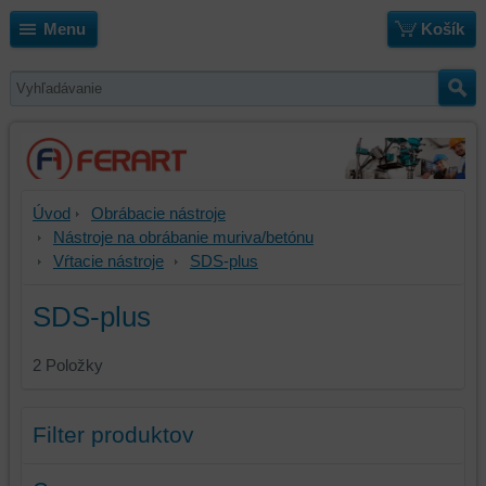
Menu
Košík
Úvod
Obrábacie nástroje
Nástroje na obrábanie muriva/betónu
Vŕtacie nástroje
SDS-plus
SDS-plus
2
Položky
Filter produktov