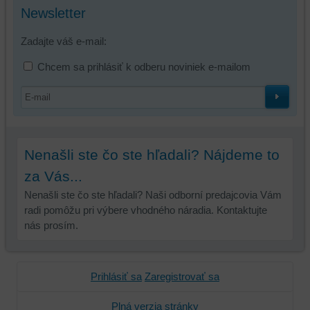
Newsletter
mali
používateľský
Zadajte váš e-mail:
účet
alebo
Chcem sa prihlásiť k odberu noviniek e-mailom
bez
prihlásenia,
používať
skripty
a/alebo
zdroje
Nenašli ste čo ste hľadali? Nájdeme to
tretích
za Vás...
strán,
Nenašli ste čo ste hľadali? Naši odborní predajcovia Vám
widgety
radi pomôžu pri výbere vhodného náradia. Kontaktujte
atď.
nás prosím.
Prihlásiť sa
Zaregistrovať sa
Plná verzia stránky