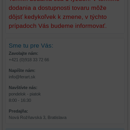
prehliadača)
aby
dodania a dostupnosti tovaru môže
na
sme
identifikáciu
mohli
dôjsť kedykoľvek k zmene, v týchto
vašej
poskytovať
prípadoch Vás budeme informovať.
relácie
doplnkové
a
funkcie,
dosiahnutie
ktoré
Sme tu pre Vás:
základnej
zlepšujú
funkčnosti
váš
Zavolajte nám:
platformy,
zážitok
+421 (0)918 33 72 66
zážitku
z
Napíšte nám:
z
prehliadania,
info@ferart.sk
prehliadania
ukladať
a
niektoré
Navštívte nás:
zabezpečenia.
z
pondelok - piatok
vašich
8:00 - 16:30
preferencií
bez
Predajňa:
toho,
Nová Rožňavská 3, Bratislava
aby
ste