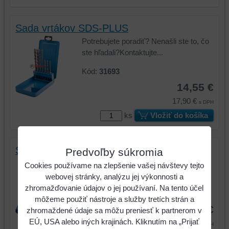
Sada vrtákov SDS-PLUS
Potrebujete poradiť? Nenašli ste to, čo
ste hľadali?Kontaktujte...
Kód:
31693
14,55 €
17,90 €
s DPH
ks
Vložiť do košíka
Sada vrtákov SDS-PLUS
Predvoľby súkromia
Potrebujete poradiť? Nenašli ste to, čo
Cookies používame na zlepšenie vašej návštevy tejto
ste hľadali?Kontaktujte...
webovej stránky, analýzu jej výkonnosti a
zhromažďovanie údajov o jej používaní. Na tento účel
Kód:
37273
môžeme použiť nástroje a služby tretích strán a
8,03 €
zhromaždené údaje sa môžu preniesť k partnerom v
EÚ, USA alebo iných krajinách. Kliknutím na „Prijať
9,88 €
s DPH