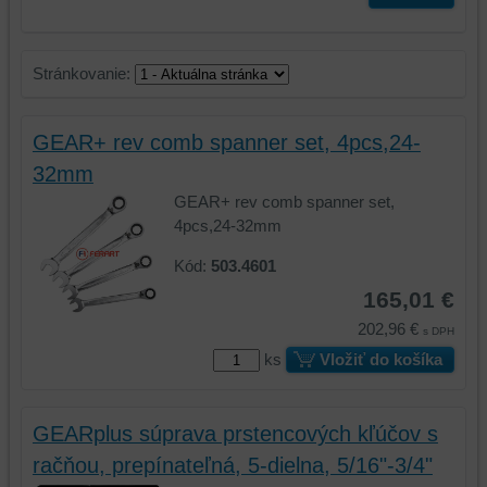
Stránkovanie:
GEAR+ rev comb spanner set, 4pcs,24-
32mm
GEAR+ rev comb spanner set,
4pcs,24-32mm
Kód:
503.4601
165,01 €
202,96 €
s DPH
ks
Vložiť do košíka
GEARplus súprava prstencových kľúčov s
račňou, prepínateľná, 5-dielna, 5/16"-3/4"