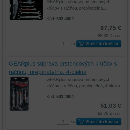
GEARplus súprava prstencových
kľúčov s račňou, prepínateľná,...
Kód:
503.4602
67,75 €
83,33 €
s DPH
ks
Vložiť do košíka
GEARplus súprava prstencových kľúčov s
račňou, prepínateľná, 4-dielna
GEARplus súprava prstencových
kľúčov s račňou, prepínateľná, 4-dielna
Kód:
503.4604
51,03 €
62,76 €
s DPH
ks
Vložiť do košíka