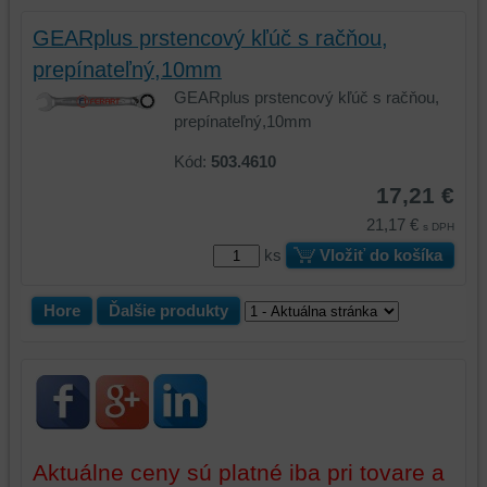
zabezpečenia.
z
vašich
GEARplus prstencový kľúč s račňou,
preferencií
prepínateľný,10mm
bez
GEARplus prstencový kľúč s račňou,
toho,
prepínateľný,10mm
aby
ste
Kód:
503.4610
mali
17,21 €
používateľský
účet
21,17 €
s DPH
alebo
ks
Vložiť do košíka
bez
prihlásenia,
Hore
Ďalšie produkty
používať
skripty
a/alebo
zdroje
tretích
strán,
widgety
Aktuálne ceny sú platné iba pri tovare a
atď.