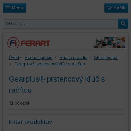
Menu
Košík
Úvod
Ručné náradie
Ručné náradie
Skrutkovače
Gearplus® prstencový kľúč s račňou
Gearplus® prstencový kľúč s
račňou
41
položiek
Filter produktov