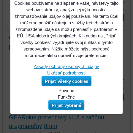
9,68 €
Cookies používame na zlepšenie vašej návštevy tejto
11,90 €
webovej stránky, analýzu jej výkonnosti a
s DPH
zhromažďovanie údajov o jej používaní. Na tento účel
ks
Vložiť do košíka
môžeme použiť nástroje a služby tretích strán a
zhromaždené údaje sa môžu preniesť k partnerom v
EÚ, USA alebo iných krajinách. Kliknutím na „Prijať
GEARplus prstencový kľúč s račňou,
všetky cookies“ vyjadrujete svoj súhlas s týmto
prepínateľný,7mm
spracovaním. Nižšie môžete nájsť podrobné
GEARplus prstencový kľúč s račňou,
informácie alebo upraviť svoje preferencie.
prepínateľný,7mm
Zásady ochrany osobných údajov
Kód:
503.4607
Ukázať podrobnosti
9,68 €
Prijať všetky cookies
11,90 €
s DPH
Povinné
Naša
Funkčné
ks
Vložiť do košíka
webová
Môžeme
Prijať vybrané
stránka
ukladať
ukladá
údaje
GEARplus prstencový kľúč s račňou,
údaje
na
prepínateľný,8mm
na
vašom