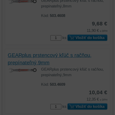
GEARplus prstencový kľúč s račňou,
vašom
zariadení
prepínateľný,8mm
zariadení
(súbory
(súbory
cookie
Kód:
503.4608
cookie
a
9,68 €
a
úložiská
11,90 €
úložiská
prehliadača),
s DPH
prehliadača)
aby
ks
Vložiť do košíka
na
sme
identifikáciu
mohli
vašej
poskytovať
GEARplus prstencový kľúč s račňou,
relácie
doplnkové
prepínateľný,9mm
a
funkcie,
GEARplus prstencový kľúč s račňou,
dosiahnutie
ktoré
prepínateľný,9mm
základnej
zlepšujú
funkčnosti
váš
Kód:
503.4609
platformy,
zážitok
10,04 €
zážitku
z
z
prehliadania,
12,35 €
s DPH
prehliadania
ukladať
ks
Vložiť do košíka
a
niektoré