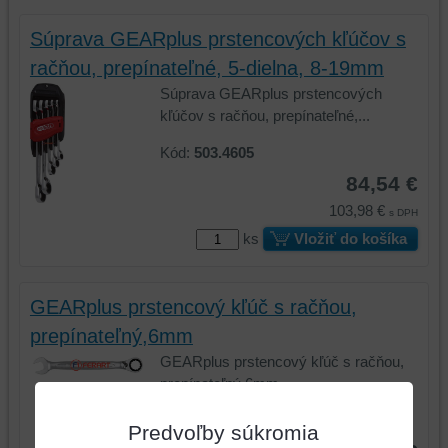
Súprava GEARplus prstencových kľúčov s
račňou, prepínateľné, 5-dielna, 8-19mm
Súprava GEARplus prstencových
kľúčov s račňou, prepínateľné,...
Kód:
503.4605
84,54 €
103,98 €
s DPH
ks
Vložiť do košíka
GEARplus prstencový kľúč s račňou,
prepínateľný,6mm
GEARplus prstencový kľúč s račňou,
prepínateľný,6mm
Kód:
503.4606
Predvoľby súkromia