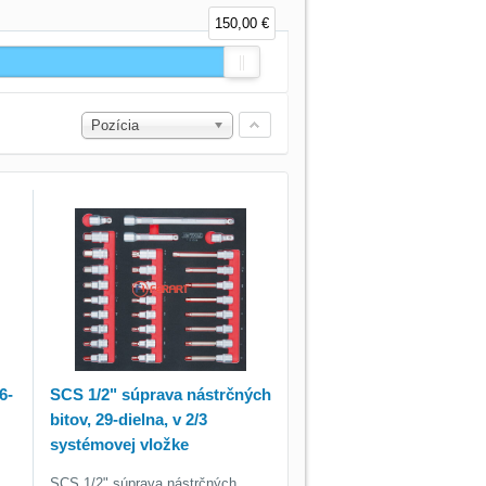
150,00 €
Pozícia
6-
SCS 1/2" súprava nástrčných
bitov, 29-dielna, v 2/3
systémovej vložke
SCS 1/2" súprava nástrčných