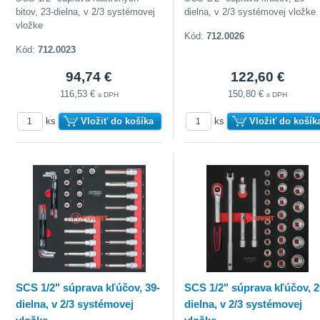
bitov, 23-dielna, v 2/3 systémovej
dielna, v 2/3 systémovej vložke
vložke
Kód:
712.0026
Kód:
712.0023
94,74 €
122,60 €
116,53 €
150,80 €
s DPH
s DPH
ks
Vložiť do košíka
ks
Vložiť do košík
SCS 1/2" súprava kľúčov, 39-
SCS 1/2" súprava kľúčov, 2
dielna, v 2/3 systémovej
dielna, v 2/3 systémovej