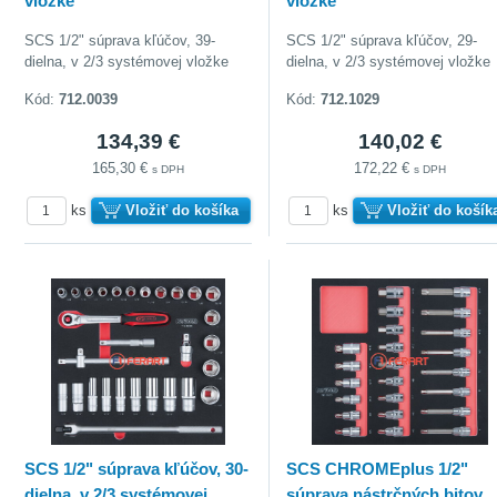
vložke
vložke
SCS 1/2" súprava kľúčov, 39-
SCS 1/2" súprava kľúčov, 29-
dielna, v 2/3 systémovej vložke
dielna, v 2/3 systémovej vložke
Kód:
712.0039
Kód:
712.1029
134,39 €
140,02 €
165,30 €
172,22 €
s DPH
s DPH
ks
Vložiť do košíka
ks
Vložiť do košík
SCS 1/2" súprava kľúčov, 30-
SCS CHROMEplus 1/2"
dielna, v 2/3 systémovej
súprava nástrčných bitov,