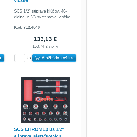
vložke
SCS 1/2" súprava kľúčov, 40-
dielna, v 2/3 systémovej vložke
Kód:
712.4040
133,13 €
163,74 €
s DPH
a
ks
Vložiť do košíka
SCS CHROMEplus 1/2"
súprava nástrčkových