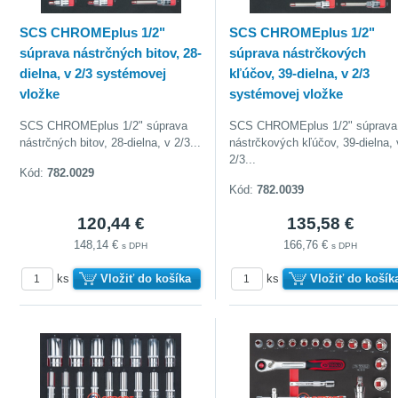
SCS CHROMEplus 1/2"
SCS CHROMEplus 1/2"
súprava nástrčných bitov, 28-
súprava nástrčkových
dielna, v 2/3 systémovej
kľúčov, 39-dielna, v 2/3
vložke
systémovej vložke
SCS CHROMEplus 1/2" súprava
SCS CHROMEplus 1/2" súprava
nástrčných bitov, 28-dielna, v 2/3...
nástrčkových kľúčov, 39-dielna, 
2/3...
Kód:
782.0029
Kód:
782.0039
120,44 €
135,58 €
148,14 €
166,76 €
s DPH
s DPH
ks
Vložiť do košíka
ks
Vložiť do košík