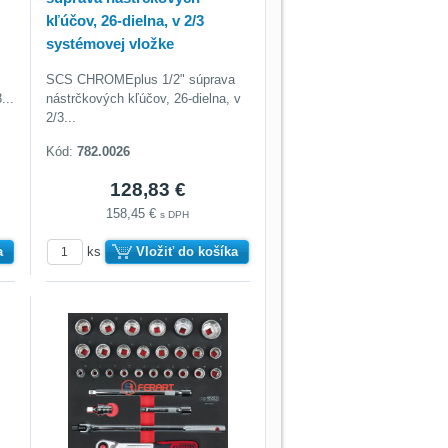
kľúčov, 26-dielna, v 2/3
systémovej vložke
SCS CHROMEplus 1/2" súprava
...
nástrčkových kľúčov, 26-dielna, v
2/3...
Kód:
782.0026
128,83 €
158,45 €
s DPH
a
ks
Vložiť do košíka