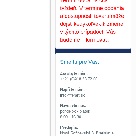
Termín dodania cca 1
týždeň. V termíne dodania
a dostupnosti tovaru môže
dôjsť kedykoľvek k zmene,
v týchto prípadoch Vás
budeme informovať.
Sme tu pre Vás:
Zavolajte nám:
+421 (0)918 33 72 66
Napíšte nám:
info@ferart.sk
Navštívte nás:
pondelok - piatok
8:00 - 16:30
Predajňa:
Nová Rožňavská 3, Bratislava