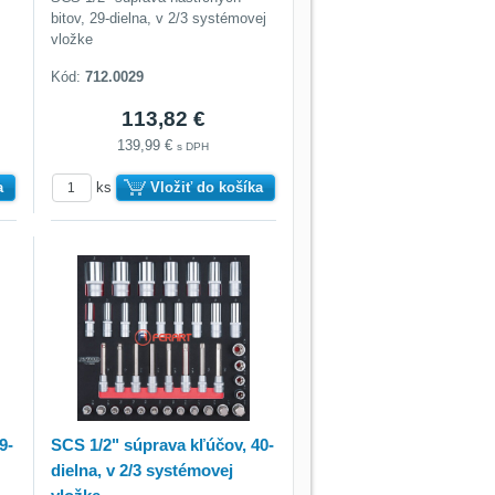
bitov, 29-dielna, v 2/3 systémovej
vložke
Kód:
712.0029
113,82 €
139,99 €
s DPH
a
ks
Vložiť do košíka
9-
SCS 1/2" súprava kľúčov, 40-
dielna, v 2/3 systémovej