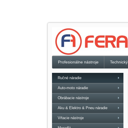
Profesionálne nástroje
Technický
Ručné náradie
Auto-moto náradie
Obrábacie nástroje
Aku & Elektro & Pneu náradie
Vŕtacie nástroje
Meradlá