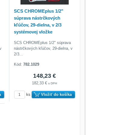
SCS CHROMEplus 1/2"
súprava nástrčkových
kľúčov, 29-dielna, v 2/3
systémovej vložke
SCS CHROMEplus 1/2" súprava
v
nástrčkových kľúčov, 29-dielna, v
2/3...
Kód:
782.1029
148,23 €
182,33 €
s DPH
a
ks
Vložiť do košíka