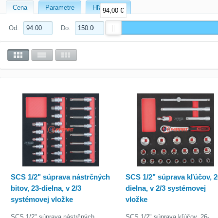
Cena
Parametre
Hľadať text
94,00 €
Od:
Do:
SCS 1/2" súprava nástrčných
SCS 1/2" súprava kľúčov, 2
bitov, 23-dielna, v 2/3
dielna, v 2/3 systémovej
systémovej vložke
vložke
SCS 1/2" súprava nástrčných
SCS 1/2" súprava kľúčov, 26-