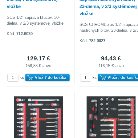
vložke
23-dielna, v 2/3 systémovej
vložke
SCS 1/2" súprava kľúčov, 30-
dielna, v 2/3 systémovej vložke
SCS CHROMEplus 1/2" súprava
nástrčných bitov, 23-dielna, v 2/3
Kód:
712.6030
Kód:
782.0023
129,17 €
94,43 €
doberať
158,88 €
116,15 €
s DPH
s DPH
ks
Vložiť do košíka
ks
Vložiť do košík