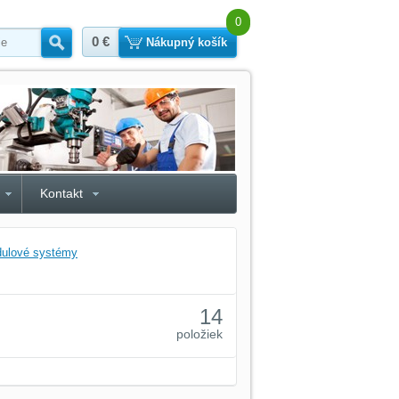
0
0 €
Hľadať
Nákupný košík
Kontakt
dulové systémy
14
položiek