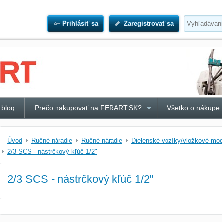
Prihlásiť sa
Zaregistrovať sa
 blog
Prečo nakupovať na FERART.SK?
Všetko o nákupe
Úvod
Ručné náradie
Ručné náradie
Dielenské vozíky/vložkové mo
2/3 SCS - nástrčkový kľúč 1/2"
2/3 SCS - nástrčkový kľúč 1/2"