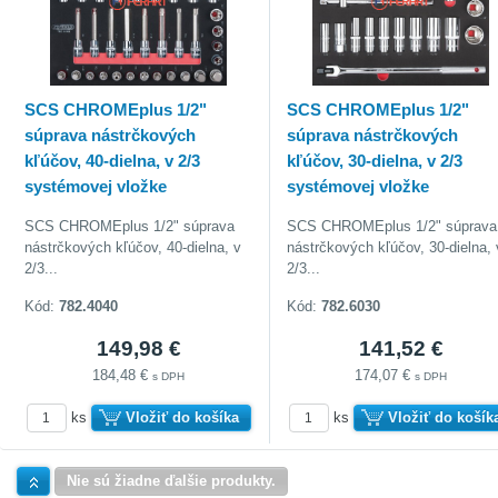
SCS CHROMEplus 1/2"
SCS CHROMEplus 1/2"
súprava nástrčkových
súprava nástrčkových
kľúčov, 40-dielna, v 2/3
kľúčov, 30-dielna, v 2/3
systémovej vložke
systémovej vložke
SCS CHROMEplus 1/2" súprava
SCS CHROMEplus 1/2" súprava
nástrčkových kľúčov, 40-dielna, v
nástrčkových kľúčov, 30-dielna, 
2/3...
2/3...
Kód:
782.4040
Kód:
782.6030
149,98 €
141,52 €
184,48 €
174,07 €
s DPH
s DPH
ks
Vložiť do košíka
ks
Vložiť do košík
Hore
Nie sú žiadne ďalšie produkty.