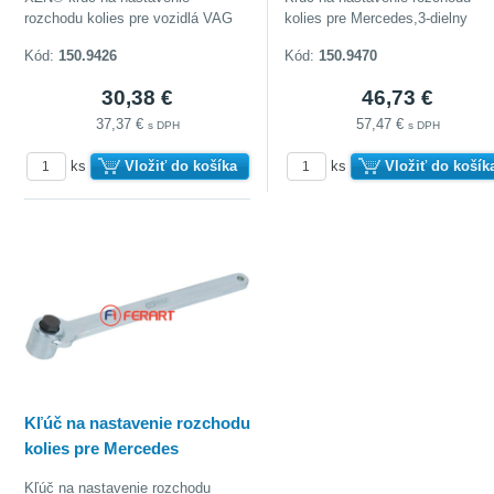
rozchodu kolies pre vozidlá VAG
kolies pre Mercedes,3-dielny
Kód:
150.9426
Kód:
150.9470
30,38 €
46,73 €
37,37 €
57,47 €
s DPH
s DPH
ks
Vložiť do košíka
ks
Vložiť do košík
Kľúč na nastavenie rozchodu
kolies pre Mercedes
Kľúč na nastavenie rozchodu