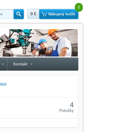
0
0 €
Hľadať
Nákupný košík
Kontakt
rava
4
Položky