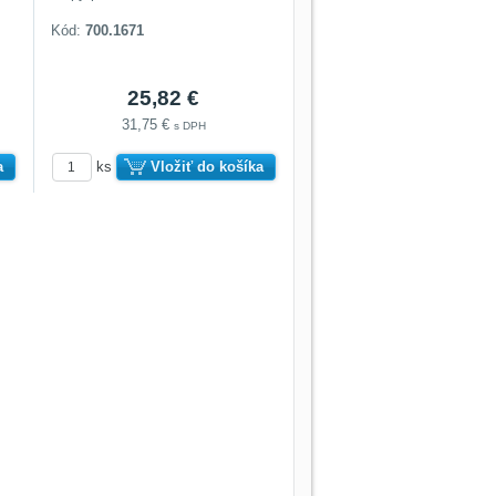
Kód:
700.1671
25,82 €
31,75 €
s DPH
a
ks
Vložiť do košíka