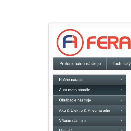
Profesionálne nástroje
Technický
Ručné náradie
Auto-moto náradie
Obrábacie nástroje
Aku & Elektro & Pneu náradie
Vŕtacie nástroje
Meradlá