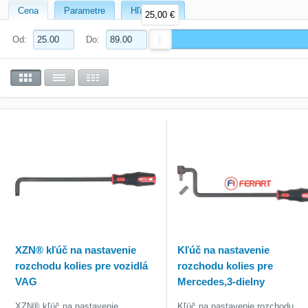
Cena
Parametre
Hľadať text
25,00 €
Od:
Do:
XZN® kľúč na nastavenie
Kľúč na nastavenie
rozchodu kolies pre vozidlá
rozchodu kolies pre
VAG
Mercedes,3-dielny
XZN® kľúč na nastavenie
Kľúč na nastavenie rozchodu