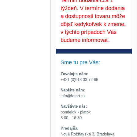
Termín dodania cca 1
týždeň. V termíne dodania
a dostupnosti tovaru môže
dôjsť kedykoľvek k zmene,
v týchto prípadoch Vás
budeme informovať.
Sme tu pre Vás:
Zavolajte nám:
+421 (0)918 33 72 66
Napíšte nám:
info@ferart.sk
Navštívte nás:
pondelok - piatok
8:00 - 16:30
Predajňa:
Nová Rožňavská 3, Bratislava