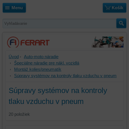
Menu
Košík
Úvod
Auto-moto náradie
Špeciálne náradie pre nákl. vozidlá
Montáž kolies/pneumatík
Súpravy systémov na kontroly tlaku vzduchu v pneum
Súpravy systémov na kontroly
tlaku vzduchu v pneum
20
položiek