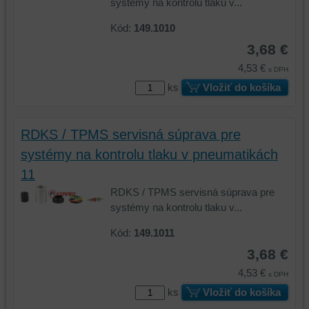
systémy na kontrolu tlaku v...
zážitku
z
z
prehliadania,
Kód:
149.1010
prehliadania
ukladať
3,68 €
a
niektoré
zabezpečenia.
z
4,53 €
s DPH
vašich
ks
Vložiť do košíka
preferencií
bez
toho,
RDKS / TPMS servisná súprava pre
aby
systémy na kontrolu tlaku v pneumatikách
ste
11
mali
používateľský
RDKS / TPMS servisná súprava pre
účet
systémy na kontrolu tlaku v...
alebo
Kód:
149.1011
bez
prihlásenia,
3,68 €
používať
4,53 €
s DPH
skripty
ks
Vložiť do košíka
a/alebo