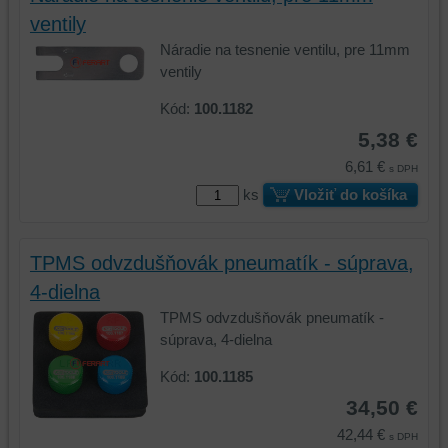
ventily
Náradie na tesnenie ventilu, pre 11mm
ventily
Kód:
100.1182
5,38 €
6,61 €
s DPH
ks
Vložiť do košíka
TPMS odvzdušňovák pneumatík - súprava,
4-dielna
TPMS odvzdušňovák pneumatík -
súprava, 4-dielna
Kód:
100.1185
34,50 €
42,44 €
s DPH