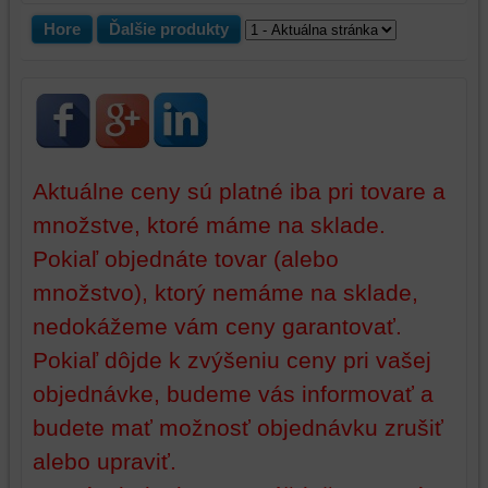
zdroje
tretích
Hore
Ďalšie produkty
strán,
widgety
atď.
Aktuálne ceny sú platné iba pri tovare a
množstve, ktoré máme na sklade.
Pokiaľ objednáte tovar (alebo
množstvo), ktorý nemáme na sklade,
nedokážeme vám ceny garantovať.
Pokiaľ dôjde k zvýšeniu ceny pri vašej
objednávke, budeme vás informovať a
budete mať možnosť objednávku zrušiť
alebo upraviť.