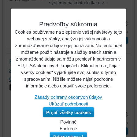
systémy na kontrolu tlaku v...
Kód:
149.1006
4 €
Predvoľby súkromia
4,92 €
Cookies používame na zlepšenie vašej návštevy tejto
s DPH
webovej stránky, analýzu jej výkonnosti a
ks
Vložiť do košíka
zhromažďovanie údajov o jej používaní. Na tento účel
môžeme použiť nástroje a služby tretích strán a
zhromaždené údaje sa môžu preniesť k partnerom v
RDKS / TPMS servisná súprava pre
EÚ, USA alebo iných krajinách. Kliknutím na „Prijať
systémy na kontrolu tlaku v pneumatikách
všetky cookies“ vyjadrujete svoj súhlas s týmto
07
spracovaním. Nižšie môžete nájsť podrobné
informácie alebo upraviť svoje preferencie.
RDKS / TPMS servisná súprava pre
systémy na kontrolu tlaku v...
Zásady ochrany osobných údajov
Ukázať podrobnosti
Kód:
149.1007
Prijať všetky cookies
3,68 €
Povinné
4,53 €
s DPH
Naša
Funkčné
ks
Vložiť do košíka
webová
Môžeme