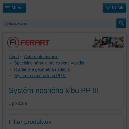
Menu
Košík
Úvod
Auto-moto náradie
Špeciálne náradie pre osobné vozidlá
Riadenie a geometria riadenia
Systém nosného kĺbu PP III
Systém nosného kĺbu PP III
1
položka
Filter produktov