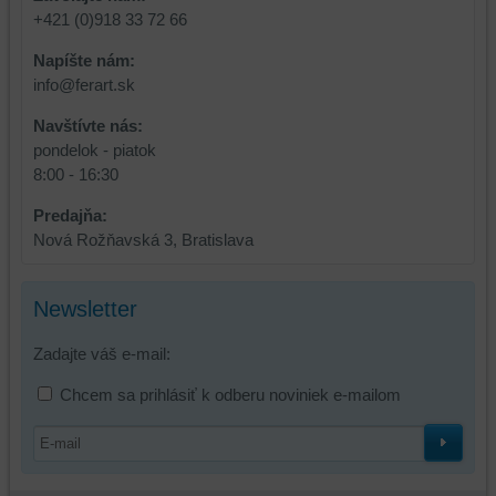
relácie
doplnkové
+421 (0)918 33 72 66
a
funkcie,
dosiahnutie
ktoré
Napíšte nám:
základnej
zlepšujú
info@ferart.sk
funkčnosti
váš
platformy,
zážitok
Navštívte nás:
zážitku
z
pondelok - piatok
z
prehliadania,
8:00 - 16:30
prehliadania
ukladať
Predajňa:
a
niektoré
Nová Rožňavská 3, Bratislava
zabezpečenia.
z
vašich
preferencií
Newsletter
bez
toho,
Zadajte váš e-mail:
aby
ste
Chcem sa prihlásiť k odberu noviniek e-mailom
mali
používateľský
účet
alebo