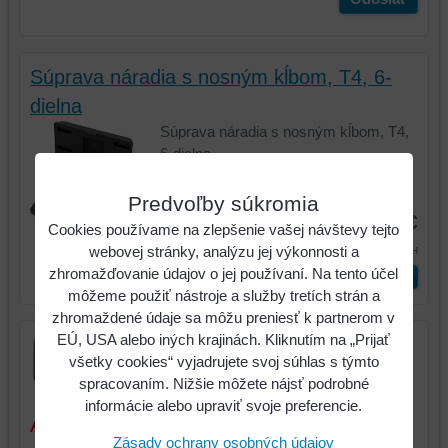
Súprava náradia s nosným kĺbom, T4, 6-
dielna
Súprava náradia s nosným kĺbom, T4,
6-dielna
Kód:
700.1640
Predvoľby súkromia
384,20 €
Cookies používame na zlepšenie vašej návštevy tejto
472,57 €
webovej stránky, analýzu jej výkonnosti a
s DPH
zhromažďovanie údajov o jej používaní. Na tento účel
ks
Vložiť do košíka
môžeme použiť nástroje a služby tretích strán a
zhromaždené údaje sa môžu preniesť k partnerom v
EÚ, USA alebo iných krajinách. Kliknutím na „Prijať
všetky cookies“ vyjadrujete svoj súhlas s týmto
spracovaním. Nižšie môžete nájsť podrobné
informácie alebo upraviť svoje preferencie.
Aktuálne ceny sú platné iba pri tovare a
Zásady ochrany osobných údajov