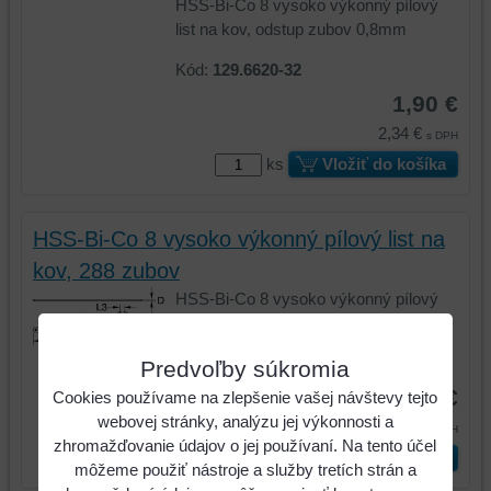
HSS-Bi-Co 8 vysoko výkonný pílový
list na kov, odstup zubov 0,8mm
Kód:
129.6620-32
1,90 €
2,34 €
s DPH
ks
Vložiť do košíka
HSS-Bi-Co 8 vysoko výkonný pílový list na
kov, 288 zubov
HSS-Bi-Co 8 vysoko výkonný pílový
list na kov, 288 zubov
Kód:
129.6620V
Predvoľby súkromia
1,98 €
Cookies používame na zlepšenie vašej návštevy tejto
webovej stránky, analýzu jej výkonnosti a
2,44 €
s DPH
zhromažďovanie údajov o jej používaní. Na tento účel
ks
Vložiť do košíka
môžeme použiť nástroje a služby tretích strán a