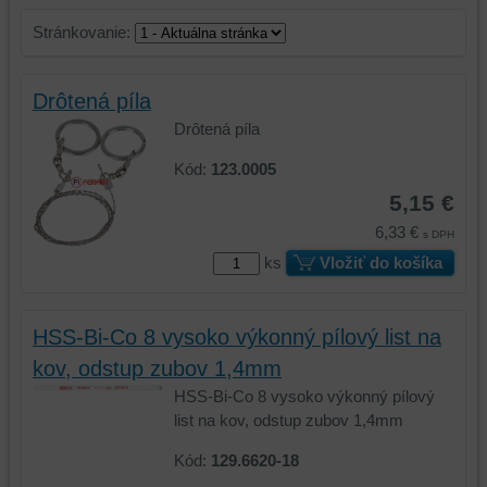
Stránkovanie:
Drôtená píla
Drôtená píla
Kód:
123.0005
5,15 €
6,33 €
s DPH
ks
Vložiť do košíka
HSS-Bi-Co 8 vysoko výkonný pílový list na
kov, odstup zubov 1,4mm
HSS-Bi-Co 8 vysoko výkonný pílový
list na kov, odstup zubov 1,4mm
Kód:
129.6620-18