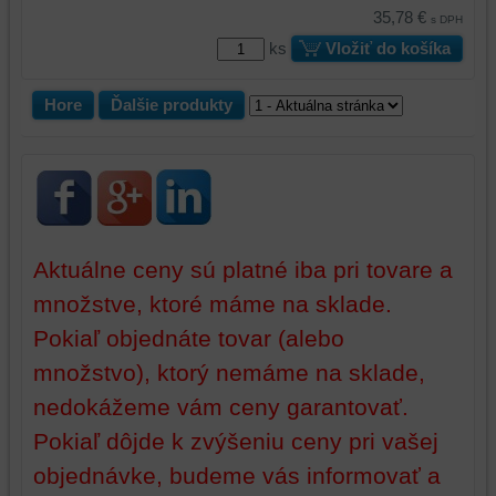
35,78 €
aby
s DPH
ste
ks
Vložiť do košíka
mali
používateľský
Hore
Ďalšie produkty
účet
alebo
bez
prihlásenia,
používať
skripty
a/alebo
Aktuálne ceny sú platné iba pri tovare a
zdroje
množstve, ktoré máme na sklade.
tretích
Pokiaľ objednáte tovar (alebo
strán,
widgety
množstvo), ktorý nemáme na sklade,
atď.
nedokážeme vám ceny garantovať.
Pokiaľ dôjde k zvýšeniu ceny pri vašej
objednávke, budeme vás informovať a