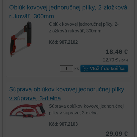
a
úložiská
Oblúk kovovej jednoručnej pílky, 2-zložková
úložiská
prehliadača),
prehliadača)
aby
rukoväť, 300mm
na
sme
Oblúk kovovej jednoručnej pílky, 2-
identifikáciu
mohli
zložková rukoväť, 300mm
vašej
poskytovať
relácie
doplnkové
Kód:
907.2102
a
funkcie,
18,46 €
dosiahnutie
ktoré
22,70 €
s DPH
základnej
zlepšujú
funkčnosti
váš
ks
Vložiť do košíka
platformy,
zážitok
zážitku
z
z
prehliadania,
Súprava oblúkov kovovej jednoručnej pílky
prehliadania
ukladať
v súprave, 3-dielna
a
niektoré
Súprava oblúkov kovovej jednoručnej
zabezpečenia.
z
pílky v súprave, 3-dielna
vašich
preferencií
Kód:
907.2103
bez
29,09 €
toho,