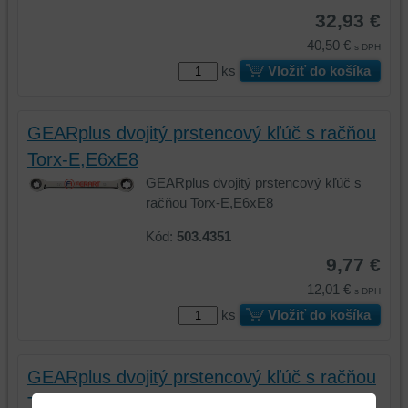
32,93 €
40,50 €
s DPH
ks
Vložiť do košíka
GEARplus dvojitý prstencový kľúč s račňou
Torx-E,E6xE8
GEARplus dvojitý prstencový kľúč s
račňou Torx-E,E6xE8
Kód:
503.4351
9,77 €
12,01 €
s DPH
ks
Vložiť do košíka
GEARplus dvojitý prstencový kľúč s račňou
Torx-E,E10xE12