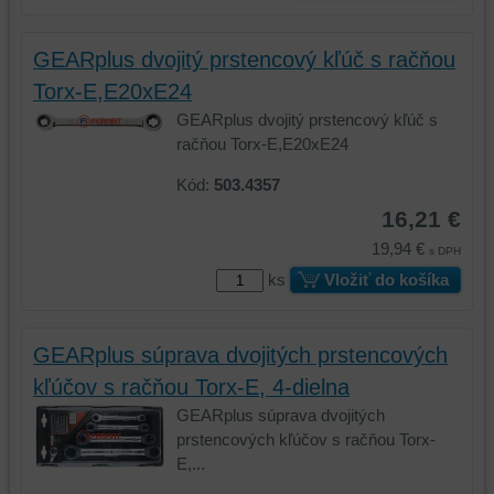
údaje
na
na
vašom
GEARplus dvojitý prstencový kľúč s račňou
vašom
zariadení
Torx-E,E20xE24
zariadení
(súbory
(súbory
cookie
GEARplus dvojitý prstencový kľúč s
cookie
a
račňou Torx-E,E20xE24
a
úložiská
Kód:
503.4357
úložiská
prehliadača),
prehliadača)
aby
16,21 €
na
sme
19,94 €
s DPH
identifikáciu
mohli
ks
Vložiť do košíka
vašej
poskytovať
relácie
doplnkové
a
funkcie,
GEARplus súprava dvojitých prstencových
dosiahnutie
ktoré
základnej
zlepšujú
kľúčov s račňou Torx-E, 4-dielna
funkčnosti
váš
GEARplus súprava dvojitých
platformy,
zážitok
prstencových kľúčov s račňou Torx-
zážitku
z
E,...
z
prehliadania,