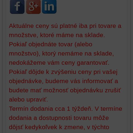
strán,
widgety
atď.
Aktuálne ceny sú platné iba pri tovare a
množstve, ktoré máme na sklade.
Pokiaľ objednáte tovar (alebo
množstvo), ktorý nemáme na sklade,
nedokážeme vám ceny garantovať.
Pokiaľ dôjde k zvýšeniu ceny pri vašej
objednávke, budeme vás informovať a
budete mať možnosť objednávku zrušiť
alebo upraviť.
Termín dodania cca 1 týždeň. V termíne
dodania a dostupnosti tovaru môže
dôjsť kedykoľvek k zmene, v týchto