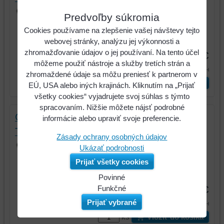
GEARplus dvojitý prstencový kľúč s
Predvoľby súkromia
račňou Torx-E,E10xE12
Cookies používame na zlepšenie vašej návštevy tejto
Kód:
503.4353
webovej stránky, analýzu jej výkonnosti a
zhromažďovanie údajov o jej používaní. Na tento účel
16,90 €
môžeme použiť nástroje a služby tretích strán a
20,79 €
s DPH
zhromaždené údaje sa môžu preniesť k partnerom v
ks
Vložiť do košíka
EÚ, USA alebo iných krajinách. Kliknutím na „Prijať
všetky cookies“ vyjadrujete svoj súhlas s týmto
spracovaním. Nižšie môžete nájsť podrobné
GEARplus dvojitý prstencový kľúč s račňou
informácie alebo upraviť svoje preferencie.
Torx-E,E14xE18
Zásady ochrany osobných údajov
GEARplus dvojitý prstencový kľúč s
Ukázať podrobnosti
račňou Torx-E,E14xE18
Prijať všetky cookies
Kód:
503.4355
Povinné
11,90 €
Naša
Funkčné
webová
Môžeme
Prijať vybrané
14,64 €
s DPH
stránka
ukladať
ks
Vložiť do košíka
ukladá
údaje