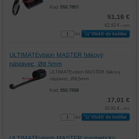
(súbory
cookie
Kód:
550.7857
cookie
a
51,16 €
a
úložiská
úložiská
prehliadača),
62,92 €
s DPH
prehliadača)
aby
ks
Vložiť do košíka
na
sme
identifikáciu
mohli
vašej
poskytovať
ULTIMATEvision MASTER hákový
relácie
doplnkové
nástavec, Ø8,5mm
a
funkcie,
dosiahnutie
ktoré
ULTIMATEvision MASTER hákový
základnej
zlepšujú
nástavec, Ø8,5mm
funkčnosti
váš
Kód:
550.7858
platformy,
zážitok
zážitku
z
17,01 €
z
prehliadania,
20,92 €
s DPH
prehliadania
ukladať
ks
Vložiť do košíka
a
niektoré
zabezpečenia.
z
vašich
ULTIMATEvision MASTER magnetický