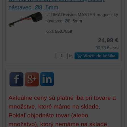
preferencií
bez
nástavec, Ø8, 5mm
toho,
ULTIMATEvision MASTER magnetický
aby
nástavec, Ø8, 5mm
ste
Kód:
550.7859
mali
používateľský
24,98 €
účet
30,73 €
s DPH
alebo
ks
Vložiť do košíka
bez
prihlásenia,
používať
skripty
a/alebo
zdroje
tretích
Aktuálne ceny sú platné iba pri tovare a
strán,
množstve, ktoré máme na sklade.
widgety
atď.
Pokiaľ objednáte tovar (alebo
množstvo), ktorý nemáme na sklade,