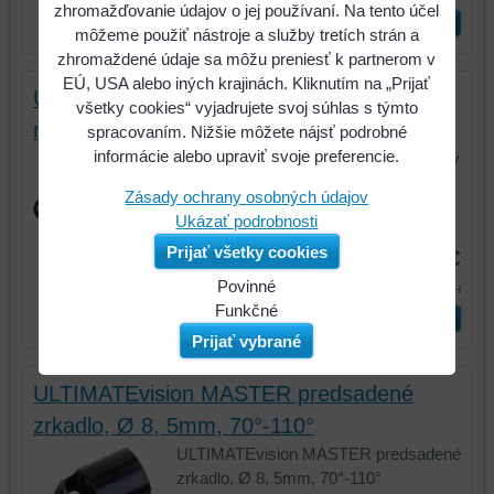
zhromažďovanie údajov o jej používaní. Na tento účel
ks
Vložiť do košíka
môžeme použiť nástroje a služby tretích strán a
zhromaždené údaje sa môžu preniesť k partnerom v
EÚ, USA alebo iných krajinách. Kliknutím na „Prijať
ULTIMATEvision MASTER magnetický
všetky cookies“ vyjadrujete svoj súhlas s týmto
nástavec, Ø5,5mm
spracovaním. Nižšie môžete nájsť podrobné
informácie alebo upraviť svoje preferencie.
ULTIMATEvision MASTER magnetický
nástavec, Ø5,5mm
Zásady ochrany osobných údajov
Ukázať podrobnosti
Kód:
550.7559
Prijať všetky cookies
24,98 €
Povinné
30,73 €
s DPH
Naša
Funkčné
ks
Vložiť do košíka
webová
Môžeme
Prijať vybrané
stránka
ukladať
ukladá
údaje
ULTIMATEvision MASTER predsadené
údaje
na
zrkadlo, Ø 8, 5mm, 70°-110°
na
vašom
ULTIMATEvision MASTER predsadené
vašom
zariadení
zrkadlo, Ø 8, 5mm, 70°-110°
zariadení
(súbory