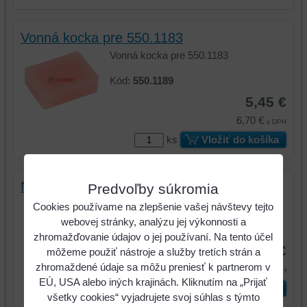
Vonná kocka pre 550.1183
Vonná kocka pre 550.1183
Kód:
550.1189
5,45 €
6,70 €
s DPH
ks
Vložiť do košíka
Náhradný filter
Predvoľby súkromia
Náhradný filter
Cookies používame na zlepšenie vašej návštevy tejto
webovej stránky, analýzu jej výkonnosti a
Kód:
550.1199
zhromažďovanie údajov o jej používaní. Na tento účel
7,31 €
môžeme použiť nástroje a služby tretích strán a
zhromaždené údaje sa môžu preniesť k partnerom v
8,99 €
s DPH
EÚ, USA alebo iných krajinách. Kliknutím na „Prijať
ks
Vložiť do košíka
všetky cookies“ vyjadrujete svoj súhlas s týmto