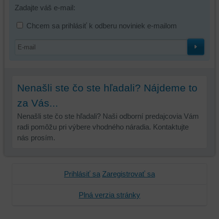
Zadajte váš e-mail:
používateľský
účet
Chcem sa prihlásiť k odberu noviniek e-mailom
alebo
bez
prihlásenia,
používať
skripty
a/alebo
Nenašli ste čo ste hľadali? Nájdeme to
zdroje
za Vás...
tretích
Nenašli ste čo ste hľadali? Naši odborní predajcovia Vám
strán,
radi pomôžu pri výbere vhodného náradia. Kontaktujte
widgety
nás prosím.
atď.
Prihlásiť sa
Zaregistrovať sa
Plná verzia stránky