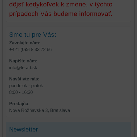
na
sme
dôjsť kedykoľvek k zmene, v týchto
identifikáciu
mohli
prípadoch Vás budeme informovať.
vašej
poskytovať
relácie
doplnkové
a
funkcie,
Sme tu pre Vás:
dosiahnutie
ktoré
základnej
zlepšujú
Zavolajte nám:
funkčnosti
váš
+421 (0)918 33 72 66
platformy,
zážitok
Napíšte nám:
zážitku
z
info@ferart.sk
z
prehliadania,
prehliadania
ukladať
Navštívte nás:
a
niektoré
pondelok - piatok
zabezpečenia.
z
8:00 - 16:30
vašich
preferencií
Predajňa:
bez
Nová Rožňavská 3, Bratislava
toho,
aby
Newsletter
ste
mali