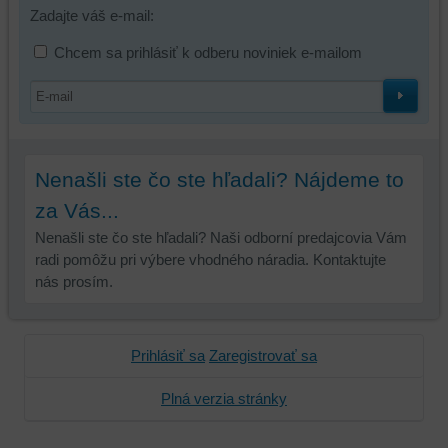
Zadajte váš e-mail:
používateľský
účet
Chcem sa prihlásiť k odberu noviniek e-mailom
alebo
bez
prihlásenia,
používať
skripty
a/alebo
Nenašli ste čo ste hľadali? Nájdeme to
zdroje
za Vás...
tretích
Nenašli ste čo ste hľadali? Naši odborní predajcovia Vám
strán,
radi pomôžu pri výbere vhodného náradia. Kontaktujte
widgety
nás prosím.
atď.
Prihlásiť sa
Zaregistrovať sa
Plná verzia stránky