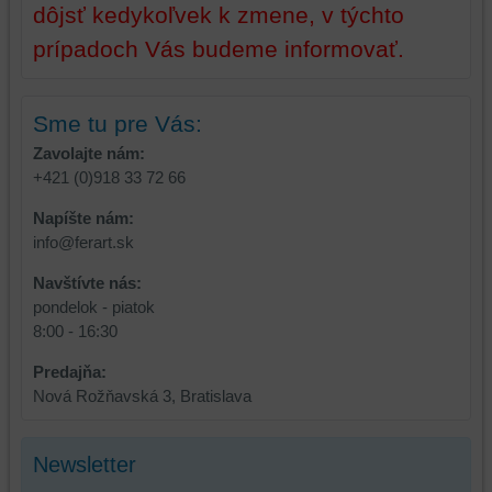
na
sme
dôjsť kedykoľvek k zmene, v týchto
identifikáciu
mohli
prípadoch Vás budeme informovať.
vašej
poskytovať
relácie
doplnkové
a
funkcie,
Sme tu pre Vás:
dosiahnutie
ktoré
základnej
zlepšujú
Zavolajte nám:
funkčnosti
váš
+421 (0)918 33 72 66
platformy,
zážitok
Napíšte nám:
zážitku
z
info@ferart.sk
z
prehliadania,
prehliadania
ukladať
Navštívte nás:
a
niektoré
pondelok - piatok
zabezpečenia.
z
8:00 - 16:30
vašich
preferencií
Predajňa:
bez
Nová Rožňavská 3, Bratislava
toho,
aby
Newsletter
ste
mali