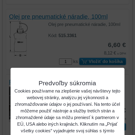
Olej pre pneumatické náradie, 100ml
Olej pre pneumatické náradie, 100ml
Kód:
515.3361
6,60 €
8,12 €
s DPH
ks
Vložiť do košíka
Presný olejový kolík, 140mm
Predvoľby súkromia
Presný olejový kolík, 140mm
Cookies používame na zlepšenie vašej návštevy tejto
webovej stránky, analýzu jej výkonnosti a
Kód:
550.1035
zhromažďovanie údajov o jej používaní. Na tento účel
9,87 €
môžeme použiť nástroje a služby tretích strán a
zhromaždené údaje sa môžu preniesť k partnerom v
12,14 €
s DPH
EÚ, USA alebo iných krajinách. Kliknutím na „Prijať
ks
Vložiť do košíka
všetky cookies“ vyjadrujete svoj súhlas s týmto