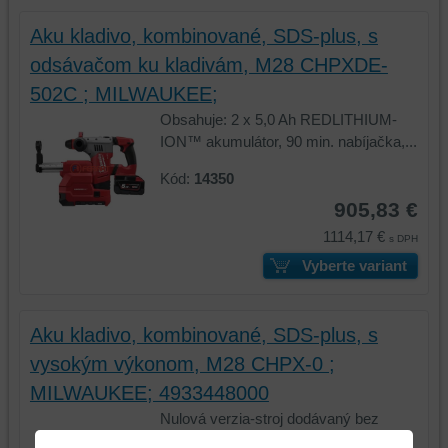
Aku kladivo, kombinované, SDS-plus, s
odsávačom ku kladivám, M28 CHPXDE-
502C ; MILWAUKEE;
Obsahuje: 2 x 5,0 Ah REDLITHIUM-
ION™ akumulátor, 90 min. nabíjačka,...
Kód:
14350
905,83 €
1114,17 €
s DPH
Vyberte variant
Aku kladivo, kombinované, SDS-plus, s
vysokým výkonom, M28 CHPX-0 ;
MILWAUKEE; 4933448000
Nulová verzia-stroj dodávaný bez
akumulátora a nabíjačky