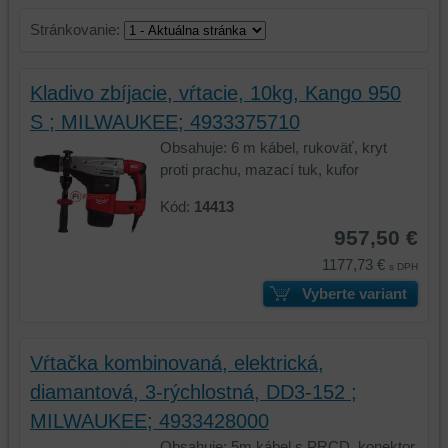
Stránkovanie:
Kladivo zbíjacie, vŕtacie, 10kg, Kango 950
S ; MILWAUKEE; 4933375710
Obsahuje: 6 m kábel, rukoväť, kryt
proti prachu, mazací tuk, kufor
Kód:
14413
957,50 €
1177,73 €
s DPH
Vyberte variant
Vŕtačka kombinovaná, elektrická,
diamantová, 3-rýchlostná, DD3-152 ;
MILWAUKEE; 4933428000
Obsahuje: 5m kábel s PRCD, konektor