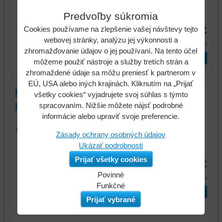
Predvoľby súkromia
Kód:
14348
455 €
Cookies používame na zlepšenie vašej návštevy tejto
webovej stránky, analýzu jej výkonnosti a
559,65 €
s DPH
zhromažďovanie údajov o jej používaní. Na tento účel
Vyberte variant
môžeme použiť nástroje a služby tretích strán a
zhromaždené údaje sa môžu preniesť k partnerom v
EÚ, USA alebo iných krajinách. Kliknutím na „Prijať
Kladivo kombinované, elektrické, výkonné,
všetky cookies“ vyjadrujete svoj súhlas s týmto
spracovaním. Nižšie môžete nájsť podrobné
Kango 500 S ; MILWAUKEE; 4933398220
informácie alebo upraviť svoje preferencie.
Obsahuje: 6 m kábel, madlo, mazací
tuk, špicatý sekáč, kufor
Zásady ochrany osobných údajov
Ukázať podrobnosti
Kód:
14416
Prijať všetky cookies
648,33 €
Povinné
797,45 €
s DPH
Naša
Funkčné
Vyberte variant
webová
Môžeme
Prijať vybrané
stránka
ukladať
ukladá
údaje