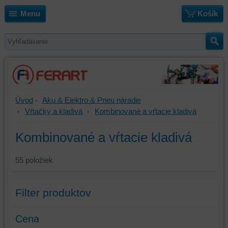
Menu
Košík
Úvod
Aku & Elektro & Pneu náradie
Vŕtačky a kladivá
Kombinované a vŕtacie kladivá
Kombinované a vŕtacie kladivá
55
položiek
Filter produktov
Cena