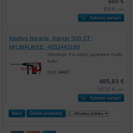
500 €
prehliadania
ukladať
a
niektoré
615 €
s DPH
zabezpečenia.
z
Vyberte variant
vašich
preferencií
bez
Kladivo búracie, Kango 500 ST ;
toho,
MILWAUKEE; 4933443180
aby
ste
Obsahuje: 4 m kábel, postranné madlo,
mali
kufor
používateľský
Kód:
14417
účet
alebo
485,83 €
bez
597,57 €
s DPH
prihlásenia,
Vyberte variant
používať
skripty
a/alebo
Hore
Ďalšie produkty
zdroje
tretích
strán,