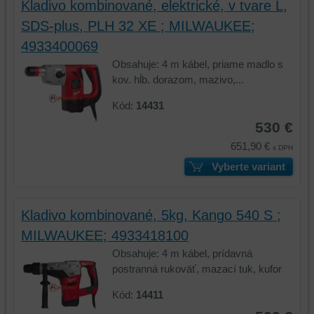
Kladivo kombinované, elektrické, v tvare L,
údaje
na
SDS-plus, PLH 32 XE ; MILWAUKEE;
na
vašom
vašom
zariadení
4933400069
zariadení
(súbory
Obsahuje: 4 m kábel, priame madlo s
(súbory
cookie
kov. hĺb. dorazom, mazivo,...
cookie
a
a
úložiská
Kód:
14431
úložiská
prehliadača),
530 €
prehliadača)
aby
651,90 €
na
sme
s DPH
identifikáciu
mohli
Vyberte variant
vašej
poskytovať
relácie
doplnkové
a
funkcie,
Kladivo kombinované, 5kg, Kango 540 S ;
dosiahnutie
ktoré
MILWAUKEE; 4933418100
základnej
zlepšujú
Obsahuje: 4 m kábel, prídavná
funkčnosti
váš
postranná rukoväť, mazací tuk, kufor
platformy,
zážitok
zážitku
z
Kód:
14411
z
prehliadania,