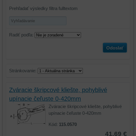
Prehľadať výsledky filtra fulltextom
Radiť podľa:
Odoslať
Stránkovanie:
Zváracie škripcové kliešte, pohyblivé
upínacie čeľuste 0-420mm
Zváracie škripcové kliešte, pohyblivé
upínacie čeľuste 0-420mm
Kód:
115.0570
41,69 €