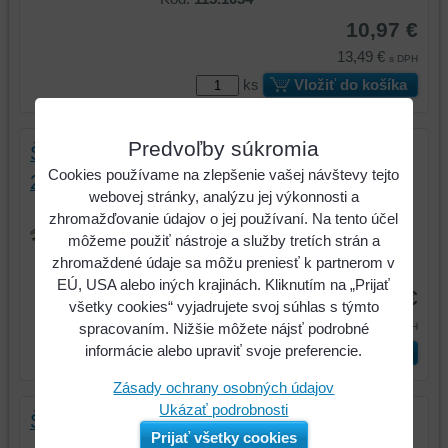
10,97 €
13,49 €
s DPH
ks
Vložiť do košíka
Predvoľby súkromia
Škripcové kliešte s dlhými čeľusťami,
Cookies používame na zlepšenie vašej návštevy tejto
210mm
webovej stránky, analýzu jej výkonnosti a
Škripcové kliešte s dlhými čeľusťami,
zhromažďovanie údajov o jej používaní. Na tento účel
210mm
môžeme použiť nástroje a služby tretích strán a
zhromaždené údaje sa môžu preniesť k partnerom v
Kód:
115.1035
EÚ, USA alebo iných krajinách. Kliknutím na „Prijať
13,23 €
všetky cookies“ vyjadrujete svoj súhlas s týmto
16,28 €
spracovaním. Nižšie môžete nájsť podrobné
s DPH
informácie alebo upraviť svoje preferencie.
ks
Vložiť do košíka
Zásady ochrany osobných údajov
Ukázať podrobnosti
Škripcové kliešte, ozubené, 0-55mm
Prijať všetky cookies
Škripcové kliešte, ozubené, 0-55mm