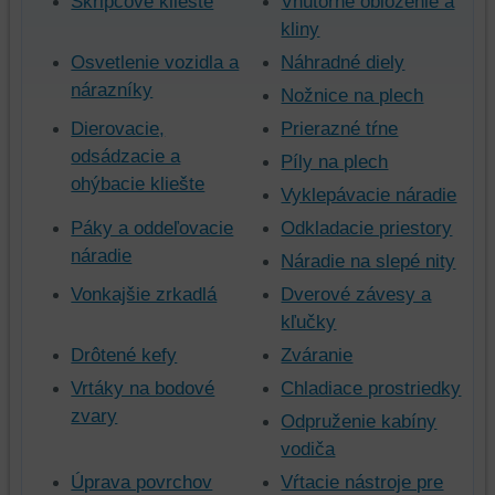
Škripcové kliešte
Vnútorné obloženie a
kliny
Osvetlenie vozidla a
Náhradné diely
nárazníky
Nožnice na plech
Dierovacie,
Prierazné tŕne
odsádzacie a
Píly na plech
ohýbacie kliešte
Vyklepávacie náradie
Páky a oddeľovacie
Odkladacie priestory
náradie
Náradie na slepé nity
Vonkajšie zrkadlá
Dverové závesy a
kľučky
Drôtené kefy
Zváranie
Vrtáky na bodové
Chladiace prostriedky
zvary
Odpruženie kabíny
vodiča
Úprava povrchov
Vŕtacie nástroje pre