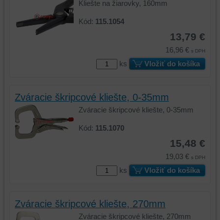
Kliešte na žiarovky, 160mm
základnej
zlepšujú
funkčnosti
váš
Kód:
115.1054
platformy,
zážitok
13,79 €
zážitku
z
z
prehliadania,
16,96 €
s DPH
prehliadania
ukladať
ks
Vložiť do košíka
a
niektoré
zabezpečenia.
z
vašich
Zváracie škripcové kliešte, 0-35mm
preferencií
Zváracie škripcové kliešte, 0-35mm
bez
toho,
Kód:
115.1070
aby
15,48 €
ste
19,03 €
mali
s DPH
používateľský
ks
Vložiť do košíka
účet
alebo
bez
Zváracie škripcové kliešte, 270mm
prihlásenia,
Zváracie škripcové kliešte, 270mm