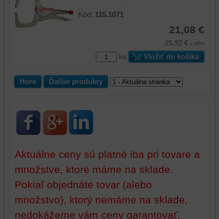
používať
skripty
Kód:
115.1071
a/alebo
21,08 €
zdroje
25,92 €
s DPH
tretích
strán,
ks
Vložiť do košíka
widgety
atď.
Hore
Ďalšie produkty
Aktuálne ceny sú platné iba pri tovare a
množstve, ktoré máme na sklade.
Pokiaľ objednáte tovar (alebo
množstvo), ktorý nemáme na sklade,
nedokážeme vám ceny garantovať.