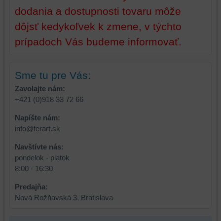
tretích
dodania a dostupnosti tovaru môže
strán,
dôjsť kedykoľvek k zmene, v týchto
widgety
atď.
prípadoch Vás budeme informovať.
Sme tu pre Vás:
Zavolajte nám:
+421 (0)918 33 72 66
Napíšte nám:
info@ferart.sk
Navštívte nás:
pondelok - piatok
8:00 - 16:30
Predajňa:
Nová Rožňavská 3, Bratislava