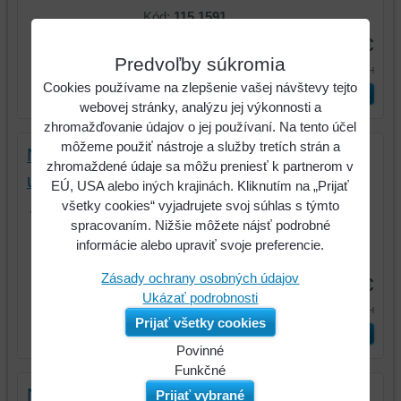
Kód:
115.1591
28,38 €
Predvoľby súkromia
34,91 €
s DPH
Cookies používame na zlepšenie vašej návštevy tejto
ks
Vložiť do košíka
webovej stránky, analýzu jej výkonnosti a
zhromažďovanie údajov o jej používaní. Na tento účel
môžeme použiť nástroje a služby tretích strán a
Nerezový káblový viazač s guľovým
zhromaždené údaje sa môžu preniesť k partnerom v
uzáverom, 4,6x250mm
EÚ, USA alebo iných krajinách. Kliknutím na „Prijať
Nerezový káblový viazač s guľovým
všetky cookies“ vyjadrujete svoj súhlas s týmto
uzáverom, 4,6x250mm
spracovaním. Nižšie môžete nájsť podrobné
informácie alebo upraviť svoje preferencie.
Kód:
115.1592
Zásady ochrany osobných údajov
31,23 €
Ukázať podrobnosti
38,41 €
s DPH
Prijať všetky cookies
ks
Vložiť do košíka
Povinné
Naša
Funkčné
webová
Môžeme
Nerezový káblový viazač s guľovým
Prijať vybrané