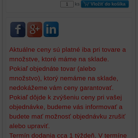
zážitku
z
ks
Vložiť do košíka
z
prehliadania,
prehliadania
ukladať
a
niektoré
zabezpečenia.
z
vašich
preferencií
bez
Aktuálne ceny sú platné iba pri tovare a
toho,
množstve, ktoré máme na sklade.
aby
Pokiaľ objednáte tovar (alebo
ste
mali
množstvo), ktorý nemáme na sklade,
používateľský
nedokážeme vám ceny garantovať.
účet
alebo
Pokiaľ dôjde k zvýšeniu ceny pri vašej
bez
objednávke, budeme vás informovať a
prihlásenia,
budete mať možnosť objednávku zrušiť
používať
skripty
alebo upraviť.
a/alebo
Termín dodania cca 1 týždeň. V termíne
zdroje