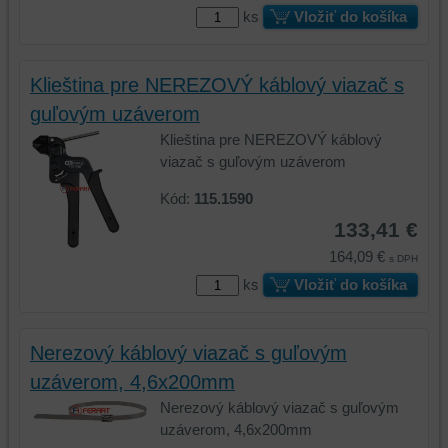
ks
Vložiť do košíka
Klieština pre NEREZOVÝ káblový viazač s
guľovým uzáverom
Klieština pre NEREZOVÝ káblový
viazač s guľovým uzáverom
Kód:
115.1590
133,41 €
164,09 €
s DPH
ks
Vložiť do košíka
Nerezový káblový viazač s guľovým
uzáverom, 4,6x200mm
Nerezový káblový viazač s guľovým
uzáverom, 4,6x200mm