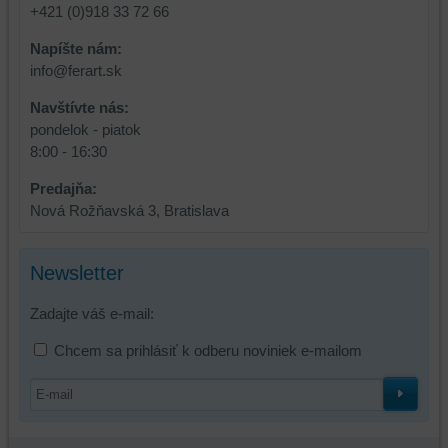
+421 (0)918 33 72 66
a
funkcie,
dosiahnutie
ktoré
Napíšte nám:
základnej
zlepšujú
info@ferart.sk
funkčnosti
váš
Navštívte nás:
platformy,
zážitok
pondelok - piatok
zážitku
z
8:00 - 16:30
z
prehliadania,
prehliadania
ukladať
Predajňa:
a
niektoré
Nová Rožňavská 3, Bratislava
zabezpečenia.
z
vašich
preferencií
Newsletter
bez
toho,
Zadajte váš e-mail:
aby
ste
Chcem sa prihlásiť k odberu noviniek e-mailom
mali
používateľský
účet
alebo