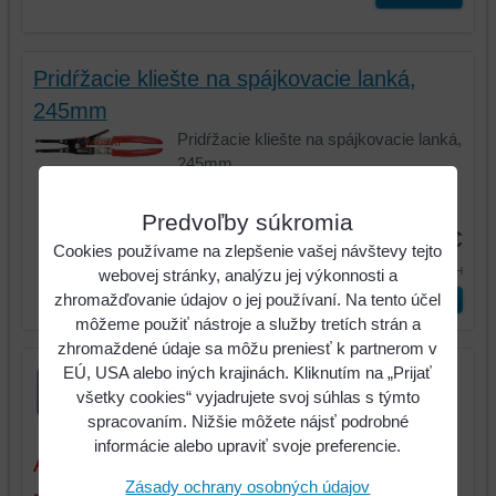
Pridŕžacie kliešte na spájkovacie lanká,
245mm
Pridŕžacie kliešte na spájkovacie lanká,
245mm
Kód:
115.1052
Predvoľby súkromia
22,30 €
Cookies používame na zlepšenie vašej návštevy tejto
27,43 €
s DPH
webovej stránky, analýzu jej výkonnosti a
zhromažďovanie údajov o jej používaní. Na tento účel
ks
Vložiť do košíka
môžeme použiť nástroje a služby tretích strán a
zhromaždené údaje sa môžu preniesť k partnerom v
EÚ, USA alebo iných krajinách. Kliknutím na „Prijať
všetky cookies“ vyjadrujete svoj súhlas s týmto
spracovaním. Nižšie môžete nájsť podrobné
informácie alebo upraviť svoje preferencie.
Aktuálne ceny sú platné iba pri tovare a
Zásady ochrany osobných údajov