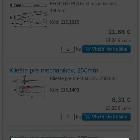
ERGOTORQUE štípacie kliešte,
160mm
Kód:
115.1015
11,66 €
14,34 €
s DPH
ks
Vložiť do košíka
Kliešte pre mechanikov, 250mm
Kliešte pre mechanikov, 250mm
Kód:
116.1400
8,31 €
10,22 €
s DPH
ks
Vložiť do košíka
Kliešte pre mechanikov, 220mm