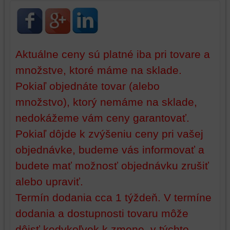
strán,
widgety
atď.
Aktuálne ceny sú platné iba pri tovare a
množstve, ktoré máme na sklade.
Pokiaľ objednáte tovar (alebo
množstvo), ktorý nemáme na sklade,
nedokážeme vám ceny garantovať.
Pokiaľ dôjde k zvýšeniu ceny pri vašej
objednávke, budeme vás informovať a
budete mať možnosť objednávku zrušiť
alebo upraviť.
Termín dodania cca 1 týždeň. V termíne
dodania a dostupnosti tovaru môže
dôjsť kedykoľvek k zmene, v týchto