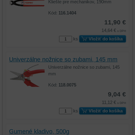
ukladá
údaje
Kliešte pre mechanikov, 190mm
údaje
na
Kód:
116.1404
na
vašom
vašom
zariadení
11,90 €
zariadení
(súbory
14,64 €
s DPH
(súbory
cookie
ks
Vložiť do košíka
cookie
a
a
úložiská
úložiská
prehliadača),
Univerzálne nožnice so zubami, 145 mm
prehliadača)
aby
Univerzálne nožnice so zubami, 145
na
sme
mm
identifikáciu
mohli
vašej
poskytovať
Kód:
118.0075
relácie
doplnkové
9,04 €
a
funkcie,
dosiahnutie
ktoré
11,12 €
s DPH
základnej
zlepšujú
ks
Vložiť do košíka
funkčnosti
váš
platformy,
zážitok
zážitku
z
Gumené kladivo, 500g
z
prehliadania,