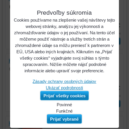
Kliešte pre mechanikov, 220mm
Predvoľby súkromia
Kód:
116.1401
Cookies používame na zlepšenie vašej návštevy tejto
7,65 €
webovej stránky, analýzu jej výkonnosti a
zhromažďovanie údajov o jej používaní. Na tento účel
9,41 €
s DPH
môžeme použiť nástroje a služby tretích strán a
ks
Vložiť do košíka
zhromaždené údaje sa môžu preniesť k partnerom v
EÚ, USA alebo iných krajinách. Kliknutím na „Prijať
všetky cookies“ vyjadrujete svoj súhlas s týmto
Kliešte pre mechanikov, 280mm
spracovaním. Nižšie môžete nájsť podrobné
Kliešte pre mechanikov, 280mm
informácie alebo upraviť svoje preferencie.
Kód:
116.1403
Zásady ochrany osobných údajov
9,16 €
Ukázať podrobnosti
11,26 €
Prijať všetky cookies
s DPH
ks
Vložiť do košíka
Povinné
Naša
Funkčné
webová
Môžeme
Prijať vybrané
Kliešte pre mechanikov, 190mm
stránka
ukladať