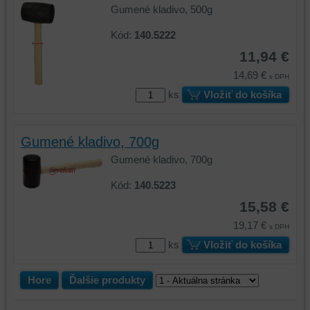
Gumené kladivo, 500g
prehliadania
ukladať
a
niektoré
Kód:
140.5222
zabezpečenia.
z
11,94 €
vašich
preferencií
14,69 €
s DPH
bez
ks
Vložiť do košíka
toho,
aby
ste
Gumené kladivo, 700g
mali
Gumené kladivo, 700g
používateľský
účet
Kód:
140.5223
alebo
15,58 €
bez
19,17 €
prihlásenia,
s DPH
používať
ks
Vložiť do košíka
skripty
a/alebo
Hore
Ďalšie produkty
zdroje
tretích