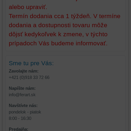
platformy,
zážitok
alebo upraviť.
zážitku
z
Termín dodania cca 1 týždeň. V termíne
z
prehliadania,
prehliadania
ukladať
dodania a dostupnosti tovaru môže
a
niektoré
dôjsť kedykoľvek k zmene, v týchto
zabezpečenia.
z
vašich
prípadoch Vás budeme informovať.
preferencií
bez
toho,
Sme tu pre Vás:
aby
Zavolajte nám:
ste
+421 (0)918 33 72 66
mali
používateľský
Napíšte nám:
účet
info@ferart.sk
alebo
Navštívte nás:
bez
pondelok - piatok
prihlásenia,
8:00 - 16:30
používať
skripty
Predajňa: