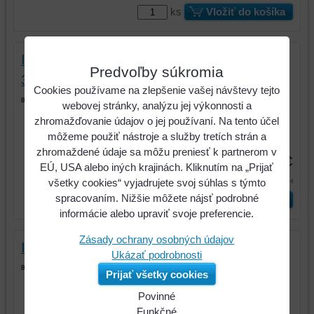
ks
Vložiť do košíka
Izolovaný štetec na prach, zahnutý,
Predvoľby súkromia
37,5mm
Cookies používame na zlepšenie vašej návštevy tejto
Izolovaný štetec na prach, zahnutý,
webovej stránky, analýzu jej výkonnosti a
37,5mm
zhromažďovanie údajov o jej používaní. Na tento účel
môžeme použiť nástroje a služby tretích strán a
Kód:
117.1647
zhromaždené údaje sa môžu preniesť k partnerom v
11,54 €
EÚ, USA alebo iných krajinách. Kliknutím na „Prijať
14,20 €
všetky cookies“ vyjadrujete svoj súhlas s týmto
s DPH
spracovaním. Nižšie môžete nájsť podrobné
ks
Vložiť do košíka
informácie alebo upraviť svoje preferencie.
Zásady ochrany osobných údajov
Izolovaný štetec na prach, zahnutý, 50mm
Ukázať podrobnosti
Izolovaný štetec na prach, zahnutý,
Prijať všetky cookies
50mm
Povinné
Kód:
117.1648
Naša
Funkčné