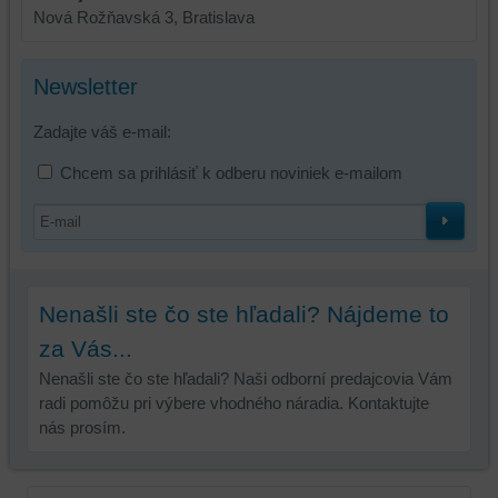
a/alebo
Nová Rožňavská 3, Bratislava
zdroje
tretích
strán,
Newsletter
widgety
atď.
Zadajte váš e-mail:
Chcem sa prihlásiť k odberu noviniek e-mailom
Nenašli ste čo ste hľadali? Nájdeme to
za Vás...
Nenašli ste čo ste hľadali? Naši odborní predajcovia Vám
radi pomôžu pri výbere vhodného náradia. Kontaktujte
nás prosím.