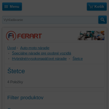
Menu
Košík
Úvod
Auto-moto náradie
Špeciálne náradie pre osobné vozidlá
Hybridné/vysokonapäťové náradie
Štetce
Štetce
4
Položky
Filter produktov