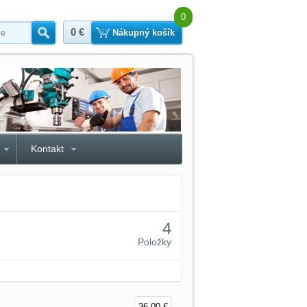
0
0 €
Hľadať
Nákupný košík
Kontakt
4
Položky
36,00 €