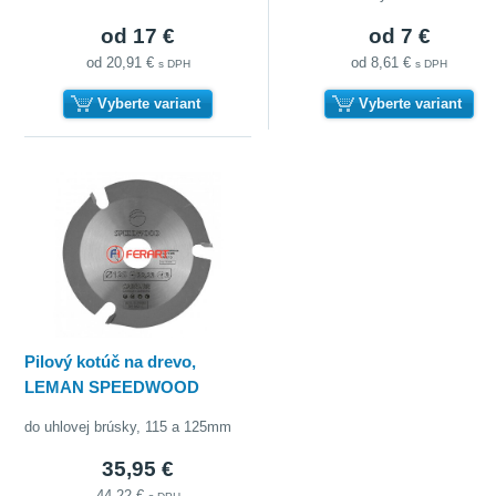
od 17 €
od 7 €
od 20,91 €
od 8,61 €
s DPH
s DPH
Vyberte variant
Vyberte variant
Pilový kotúč na drevo,
LEMAN SPEEDWOOD
do uhlovej brúsky, 115 a 125mm
35,95 €
44,22 €