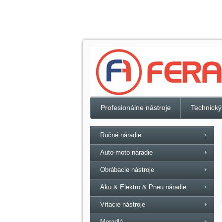
Profesionálne nástroje
Technický
Ručné náradie
Auto-moto náradie
Obrábacie nástroje
Aku & Elektro & Pneu náradie
Vŕtacie nástroje
Meradlá