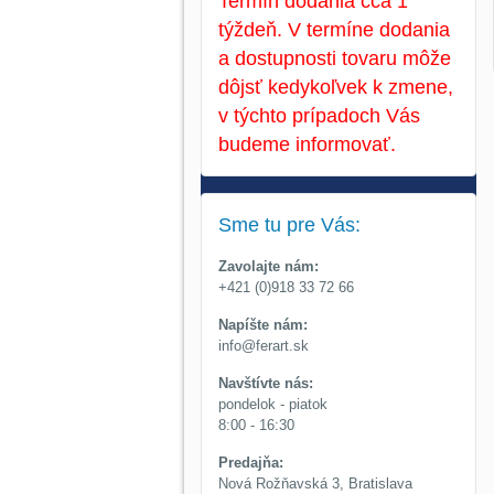
Termín dodania cca 1
týždeň. V termíne dodania
a dostupnosti tovaru môže
dôjsť kedykoľvek k zmene,
v týchto prípadoch Vás
budeme informovať.
Sme tu pre Vás:
Zavolajte nám:
+421 (0)918 33 72 66
Napíšte nám:
info@ferart.sk
Navštívte nás:
pondelok - piatok
8:00 - 16:30
Predajňa:
Nová Rožňavská 3, Bratislava