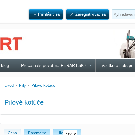
Prihlásiť sa
Zaregistrovať sa
 blog
Prečo nakupovať na FERART.SK?
Všetko o nákupe
Úvod
Píly
Pilové kotúče
Pilové kotúče
Cena
Parametre
Hľadať text
7,00 €