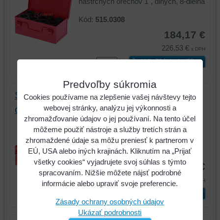
nástrčných orechov 1", dlhých, 8-dielna
Kód:
515.0308
184,17 €
226,53 €
s DPH
ks
Vložiť do košíka
Predvoľby súkromia
Súprava silových šesťhranných nástrčných
Cookies používame na zlepšenie vašej návštevy tejto
webovej stránky, analýzu jej výkonnosti a
orechov 3/4", dlhých, 8-dielna
zhromažďovanie údajov o jej používaní. Na tento účel
Súprava silových šesťhranných
môžeme použiť nástroje a služby tretích strán a
nástrčných orechov 3/4", dlhých,...
zhromaždené údaje sa môžu preniesť k partnerom v
Kód:
515.0510
EÚ, USA alebo iných krajinách. Kliknutím na „Prijať
všetky cookies“ vyjadrujete svoj súhlas s týmto
139,34 €
spracovaním. Nižšie môžete nájsť podrobné
171,39 €
s DPH
informácie alebo upraviť svoje preferencie.
ks
Vložiť do košíka
Zásady ochrany osobných údajov
Ukázať podrobnosti