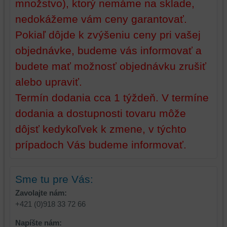
množstvo), ktorý nemáme na sklade,
dosiahnutie
ktoré
nedokážeme vám ceny garantovať.
základnej
zlepšujú
funkčnosti
váš
Pokiaľ dôjde k zvýšeniu ceny pri vašej
platformy,
zážitok
objednávke, budeme vás informovať a
zážitku
z
z
prehliadania,
budete mať možnosť objednávku zrušiť
prehliadania
ukladať
alebo upraviť.
a
niektoré
Termín dodania cca 1 týždeň. V termíne
zabezpečenia.
z
vašich
dodania a dostupnosti tovaru môže
preferencií
dôjsť kedykoľvek k zmene, v týchto
bez
toho,
prípadoch Vás budeme informovať.
aby
ste
mali
Sme tu pre Vás:
používateľský
Zavolajte nám:
účet
+421 (0)918 33 72 66
alebo
bez
Napíšte nám: