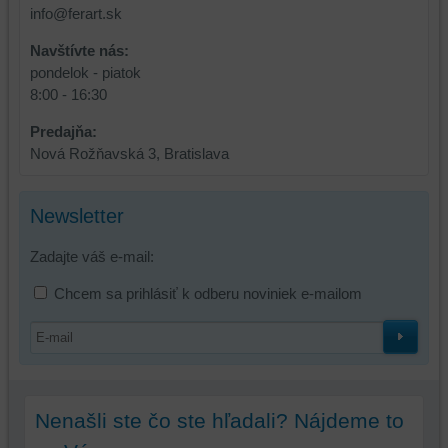
prihlásenia,
info@ferart.sk
používať
skripty
Navštívte nás:
a/alebo
pondelok - piatok
zdroje
8:00 - 16:30
tretích
Predajňa:
strán,
Nová Rožňavská 3, Bratislava
widgety
atď.
Newsletter
Zadajte váš e-mail:
Chcem sa prihlásiť k odberu noviniek e-mailom
Nenašli ste čo ste hľadali? Nájdeme to