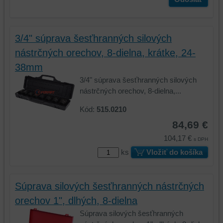
3/4" súprava šesťhranných silových
nástrčných orechov, 8-dielna, krátke, 24-
38mm
3/4" súprava šesťhranných silových
nástrčných orechov, 8-dielna,...
Kód:
515.0210
84,69 €
104,17 €
s DPH
ks
Vložiť do košíka
Súprava silových šesťhranných nástrčných
orechov 1", dlhých, 8-dielna
Súprava silových šesťhranných