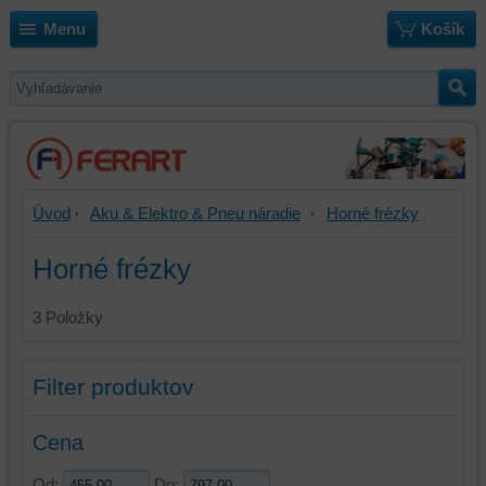
Menu
Košík
Úvod
Aku & Elektro & Pneu náradie
Horné frézky
Horné frézky
3
Položky
Filter produktov
Cena
Od:
Do: