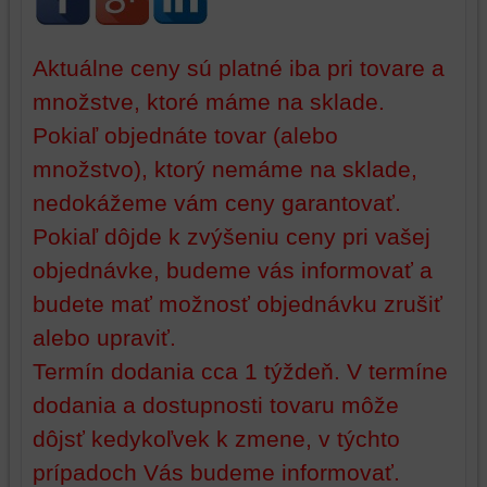
údaje
na
na
vašom
vašom
zariadení
Aktuálne ceny sú platné iba pri tovare a
zariadení
(súbory
množstve, ktoré máme na sklade.
(súbory
cookie
cookie
a
Pokiaľ objednáte tovar (alebo
a
úložiská
množstvo), ktorý nemáme na sklade,
úložiská
prehliadača),
prehliadača)
aby
nedokážeme vám ceny garantovať.
na
sme
Pokiaľ dôjde k zvýšeniu ceny pri vašej
identifikáciu
mohli
objednávke, budeme vás informovať a
vašej
poskytovať
relácie
doplnkové
budete mať možnosť objednávku zrušiť
a
funkcie,
alebo upraviť.
dosiahnutie
ktoré
základnej
zlepšujú
Termín dodania cca 1 týždeň. V termíne
funkčnosti
váš
dodania a dostupnosti tovaru môže
platformy,
zážitok
zážitku
z
dôjsť kedykoľvek k zmene, v týchto
z
prehliadania,
prípadoch Vás budeme informovať.
prehliadania
ukladať