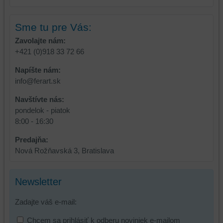
a
niektoré
zabezpečenia.
z
Sme tu pre Vás:
vašich
Zavolajte nám:
preferencií
+421 (0)918 33 72 66
bez
toho,
Napíšte nám:
aby
info@ferart.sk
ste
mali
Navštívte nás:
používateľský
pondelok - piatok
účet
8:00 - 16:30
alebo
Predajňa:
bez
Nová Rožňavská 3, Bratislava
prihlásenia,
používať
skripty
Newsletter
a/alebo
zdroje
Zadajte váš e-mail:
tretích
strán,
Chcem sa prihlásiť k odberu noviniek e-mailom