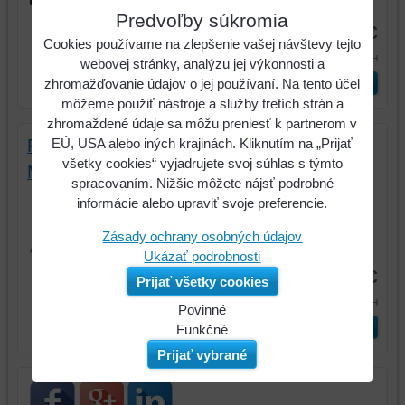
Kód:
14548
Predvoľby súkromia
750 €
Cookies používame na zlepšenie vašej návštevy tejto
922,50 €
s DPH
webovej stránky, analýzu jej výkonnosti a
Vyberte variant
zhromažďovanie údajov o jej používaní. Na tento účel
môžeme použiť nástroje a služby tretích strán a
zhromaždené údaje sa môžu preniesť k partnerom v
EÚ, USA alebo iných krajinách. Kliknutím na „Prijať
Fréza lamelovacia, 71 W, PJ 710 ;
všetky cookies“ vyjadrujete svoj súhlas s týmto
MILWAUKEE; 4933378875
spracovaním. Nižšie môžete nájsť podrobné
Obsahuje: 4 m kábel, papierové
informácie alebo upraviť svoje preferencie.
prachové vrecko, odklánač triesok, 6...
Zásady ochrany osobných údajov
Kód:
14547
Ukázať podrobnosti
455,83 €
Prijať všetky cookies
560,67 €
s DPH
Povinné
Vyberte variant
Naša
Funkčné
webová
Môžeme
Prijať vybrané
stránka
ukladať
ukladá
údaje