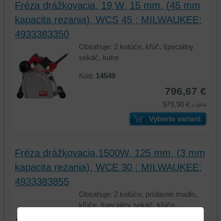
Fréza drážkovacia, 19 W, 15 mm, (45 mm
kapacita rezania), WCS 45 ; MILWAUKEE;
4933383350
Obsahuje: 2 kotúče, kľúč, špeciálny
sekáč, kufor
Kód:
14549
796,67 €
979,90 €
s DPH
Vyberte variant
Fréza drážkovacia,1500W, 125 mm, (3 mm
kapacita rezania), WCE 30 ; MILWAUKEE;
4933383855
Obsahuje: 2 kotúče, prídavné madlo,
kľúče, špeciálny sekáč, kľúče,...