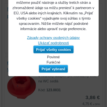
môžeme použiť nástroje a služby tretích strán a
zhromaždené údaje sa môžu preniesť k partnerom v
Náhradné razidlo pre plombovacie kliešte,
EÚ, USA alebo iných krajinách. Kliknutím na „Prijať
písmená, čísla
všetky cookies“ vyjadrujete svoj súhlas s týmto
Náhradné razidlo pre plombovacie
spracovaním. Nižšie môžete nájsť podrobné
kliešte, písmená, čísla -...
informácie alebo upraviť svoje preferencie.
Kód:
122.9993
Zásady ochrany osobných údajov
Ukázať podrobnosti
Prijať všetky cookies
Povinné
Naša
Funkčné
6-hranový adaptér pre montážny kľúč na
webová
Môžeme
Prijať vybrané
WC sedlá
stránka
ukladať
6-hranový adaptér pre montážny kľúč
ukladá
údaje
na WC sedlá
údaje
na
na
vašom
Kód:
123.0031
vašom
zariadení
3,86 €
zariadení
(súbory
4,75 €
(súbory
cookie
s DPH