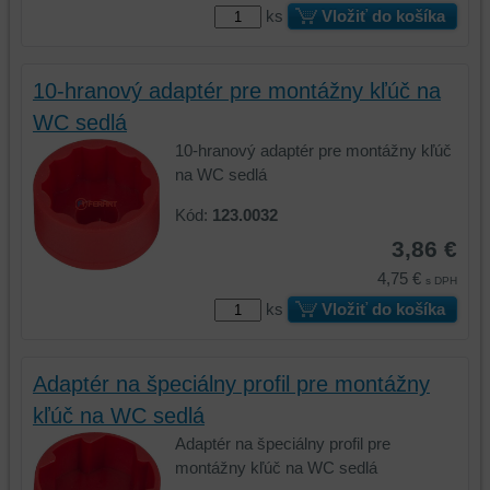
cookie
a
ks
Vložiť do košíka
a
úložiská
úložiská
prehliadača),
prehliadača)
aby
10-hranový adaptér pre montážny kľúč na
na
sme
WC sedlá
identifikáciu
mohli
10-hranový adaptér pre montážny kľúč
vašej
poskytovať
na WC sedlá
relácie
doplnkové
a
funkcie,
Kód:
123.0032
dosiahnutie
ktoré
3,86 €
základnej
zlepšujú
funkčnosti
váš
4,75 €
s DPH
platformy,
zážitok
ks
Vložiť do košíka
zážitku
z
z
prehliadania,
prehliadania
ukladať
Adaptér na špeciálny profil pre montážny
a
niektoré
kľúč na WC sedlá
zabezpečenia.
z
Adaptér na špeciálny profil pre
vašich
montážny kľúč na WC sedlá
preferencií