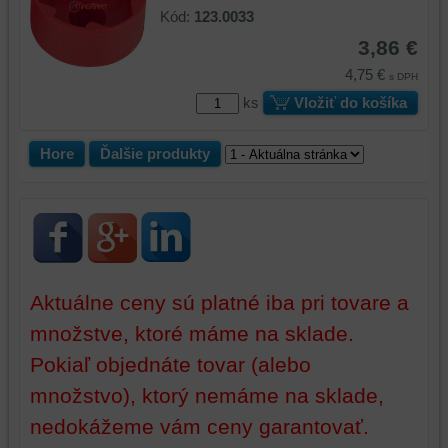
bez
Kód:
123.0033
toho,
3,86 €
aby
ste
4,75 €
s DPH
mali
ks
Vložiť do košíka
používateľský
účet
Hore
Ďalšie produkty
alebo
bez
prihlásenia,
používať
skripty
a/alebo
zdroje
Aktuálne ceny sú platné iba pri tovare a
tretích
množstve, ktoré máme na sklade.
strán,
widgety
Pokiaľ objednáte tovar (alebo
atď.
množstvo), ktorý nemáme na sklade,
nedokážeme vám ceny garantovať.