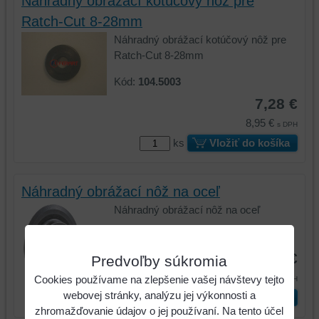
Náhradný obrážací kotúčový nôž pre
Ratch-Cut 8-28mm
Náhradný obrážací kotúčový nôž pre
Ratch-Cut 8-28mm
Kód:
104.5003
7,28 €
8,95 €
s DPH
ks
Vložiť do košíka
Náhradný obrážací nôž na oceľ
Náhradný obrážací nôž na oceľ
Kód:
110.1001
8,31 €
Predvoľby súkromia
10,22 €
Cookies používame na zlepšenie vašej návštevy tejto
s DPH
webovej stránky, analýzu jej výkonnosti a
ks
Vložiť do košíka
zhromažďovanie údajov o jej používaní. Na tento účel