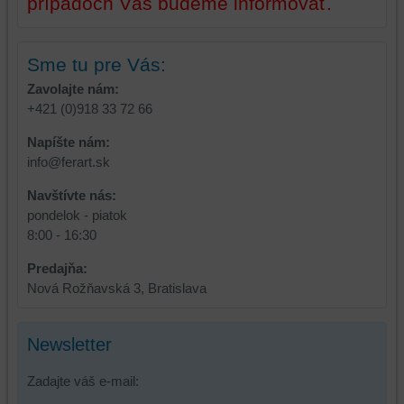
prípadoch Vás budeme informovať.
používateľský
účet
alebo
bez
Sme tu pre Vás:
prihlásenia,
Zavolajte nám:
používať
+421 (0)918 33 72 66
skripty
a/alebo
Napíšte nám:
zdroje
info@ferart.sk
tretích
Navštívte nás:
strán,
pondelok - piatok
widgety
8:00 - 16:30
atď.
Predajňa:
Nová Rožňavská 3, Bratislava
Newsletter
Zadajte váš e-mail: