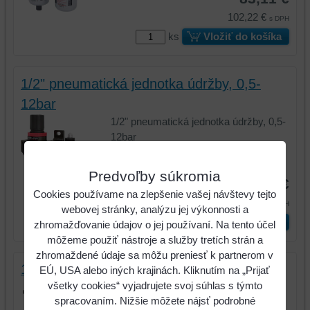
102,22 €
s DPH
ks
Vložiť do košíka
1/2" pneumatická jednotka údržby, 0,5-
12bar
1/2" pneumatická jednotka údržby, 0,5-
12bar
Kód:
515.3356
Predvoľby súkromia
122,68 €
Cookies používame na zlepšenie vašej návštevy tejto
150,89 €
s DPH
webovej stránky, analýzu jej výkonnosti a
ks
Vložiť do košíka
zhromažďovanie údajov o jej používaní. Na tento účel
môžeme použiť nástroje a služby tretích strán a
zhromaždené údaje sa môžu preniesť k partnerom v
1/4" pneumatický vedľajší olejovač, 54mm
EÚ, USA alebo iných krajinách. Kliknutím na „Prijať
všetky cookies“ vyjadrujete svoj súhlas s týmto
1/4" pneumatický vedľajší olejovač,
spracovaním. Nižšie môžete nájsť podrobné
54mm