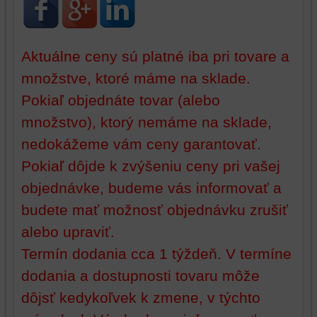
identifikáciu
mohli
vašej
poskytovať
relácie
doplnkové
a
funkcie,
Aktuálne ceny sú platné iba pri tovare a
dosiahnutie
ktoré
množstve, ktoré máme na sklade.
základnej
zlepšujú
Pokiaľ objednáte tovar (alebo
funkčnosti
váš
platformy,
zážitok
množstvo), ktorý nemáme na sklade,
zážitku
z
nedokážeme vám ceny garantovať.
z
prehliadania,
prehliadania
ukladať
Pokiaľ dôjde k zvýšeniu ceny pri vašej
a
niektoré
objednávke, budeme vás informovať a
zabezpečenia.
z
budete mať možnosť objednávku zrušiť
vašich
preferencií
alebo upraviť.
bez
Termín dodania cca 1 týždeň. V termíne
toho,
aby
dodania a dostupnosti tovaru môže
ste
dôjsť kedykoľvek k zmene, v týchto
mali