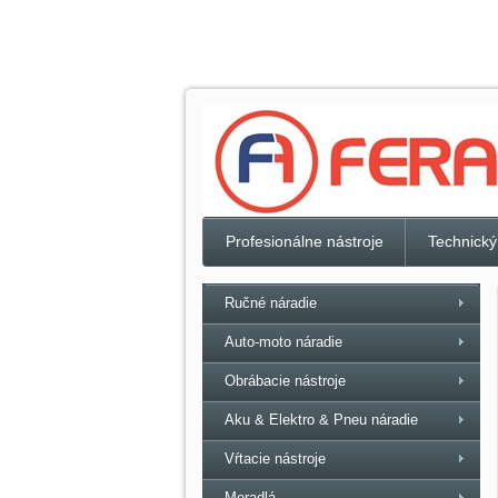
Profesionálne nástroje
Technický
Ručné náradie
Auto-moto náradie
Obrábacie nástroje
Aku & Elektro & Pneu náradie
Vŕtacie nástroje
Meradlá