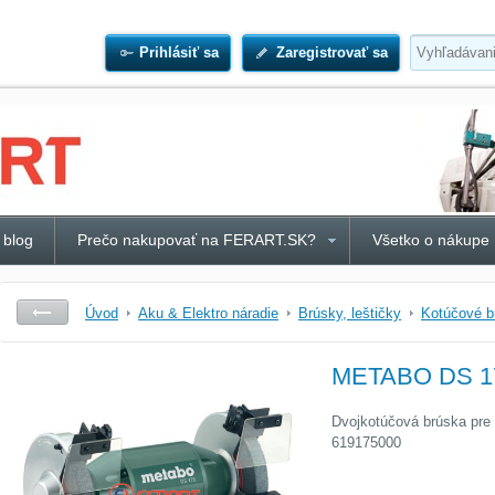
Prihlásiť sa
Zaregistrovať sa
 blog
Prečo nakupovať na FERART.SK?
Všetko o nákupe
Úvod
Aku & Elektro náradie
Brúsky, leštičky
Kotúčové b
METABO DS 17
Dvojkotúčová brúska pre 
619175000