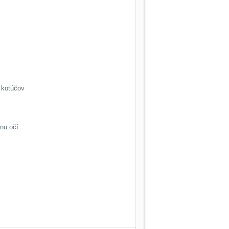
 kotúčov
anu očí