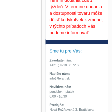
Termín dodania cca 1
týždeň. V termíne dodania
a dostupnosti tovaru môže
dôjsť kedykoľvek k zmene,
v týchto prípadoch Vás
budeme informovať.
Sme tu pre Vás:
Zavolajte nám:
+421 (0)918 33 72 66
Napíšte nám:
info@ferart.sk
Navštívte nás:
pondelok - piatok
8:00 - 16:30
Predajňa:
Nová Rožňavská 3, Bratislava