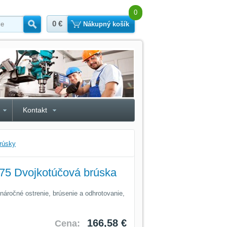
0
0 €
Hľadať
Nákupný košík
Kontakt
rúsky
5 Dvojkotúčová brúska
náročné ostrenie, brúsenie a odhrotovanie,
166,58 €
Cena: