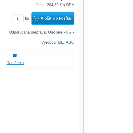
Cena:
204,89 €
s DPH
ks
Vložiť do košíka
Osobne
•
0 €
•
Výrobca:
METABO
Doručenia