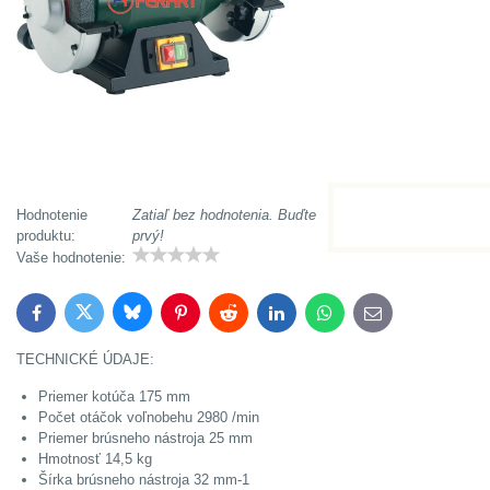
Hodnotenie
Zatiaľ bez hodnotenia. Buďte
produktu:
prvý!
Vaše hodnotenie:
Bluesky
Twitter
Facebook
Pinterest
Reddit
LinkedIn
WhatsApp
E-
mail
TECHNICKÉ ÚDAJE:
Priemer kotúča 175 mm
Počet otáčok voľnobehu 2980 /min
Priemer brúsneho nástroja 25 mm
Hmotnosť 14,5 kg
Šírka brúsneho nástroja 32 mm-1