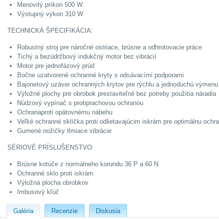
Menovitý príkon 500 W
Výstupný výkon 310 W
TECHNICKÁ ŠPECIFIKÁCIA:
Robustný stroj pre náročné ostriace, brúsne a odhrotovacie práce
Tichý a bezúdržbový indukčný motor bez vibrácií
Motor pre jednofázový prúd
Bočne uzatvorené ochranné kryty s odsávacími podporami
Bajonetový uzáver ochranných krytov pre rýchlu a jednoduchú výmenu
Výložné plochy pre obrobok prestaviteľné bez potreby použitia náradia
Núdzový vypínač s protiprachovou ochranou
Ochranaproti opätovnému nábehu
Veľké ochranné sklíčka proti odlietavajúcim iskrám pre optimálnu ochr
Gumené nožičky tlmiace vibrácie
SÉRIOVÉ PRÍSLUŠENSTVO:
Brúsne kotúče z normálneho korundu 36 P a 60 N
Ochranné sklo proti iskrám
Výložná plocha obrobkov
Imbusový kľúč
Galéria
Recenzie
Diskusia