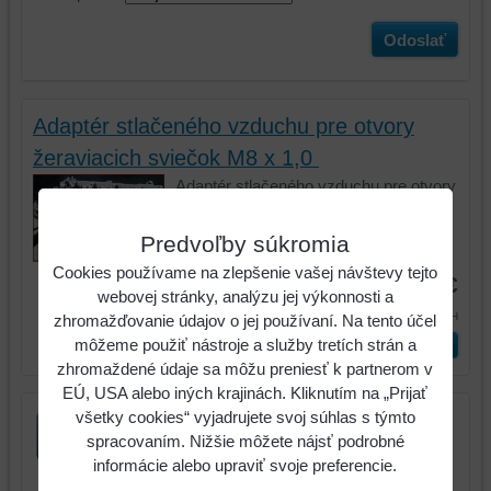
Odoslať
Adaptér stlačeného vzduchu pre otvory
žeraviacich sviečok M8 x 1,0
Adaptér stlačeného vzduchu pre otvory
žeraviacich sviečok M8 x 1,0
Predvoľby súkromia
Kód:
152.1511
Cookies používame na zlepšenie vašej návštevy tejto
47,57 €
webovej stránky, analýzu jej výkonnosti a
58,51 €
s DPH
zhromažďovanie údajov o jej používaní. Na tento účel
môžeme použiť nástroje a služby tretích strán a
ks
Vložiť do košíka
zhromaždené údaje sa môžu preniesť k partnerom v
EÚ, USA alebo iných krajinách. Kliknutím na „Prijať
všetky cookies“ vyjadrujete svoj súhlas s týmto
spracovaním. Nižšie môžete nájsť podrobné
informácie alebo upraviť svoje preferencie.