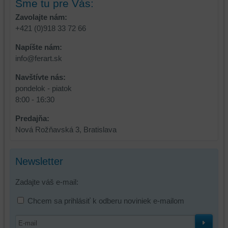
Sme tu pre Vás:
relácie
doplnkové
Zavolajte nám:
a
funkcie,
+421 (0)918 33 72 66
dosiahnutie
ktoré
základnej
zlepšujú
Napíšte nám:
funkčnosti
váš
info@ferart.sk
platformy,
zážitok
Navštívte nás:
zážitku
z
pondelok - piatok
z
prehliadania,
8:00 - 16:30
prehliadania
ukladať
a
niektoré
Predajňa:
zabezpečenia.
z
Nová Rožňavská 3, Bratislava
vašich
preferencií
bez
Newsletter
toho,
aby
Zadajte váš e-mail:
ste
mali
Chcem sa prihlásiť k odberu noviniek e-mailom
používateľský
účet