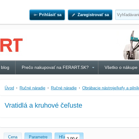
Prihlásiť sa
Zaregistrovať sa
 blog
Prečo nakupovať na FERART.SK?
Všetko o nákupe
Úvod
Ručné náradie
Ručné náradie
Obrábacie nástroje/kefy a pilní
Vratidlá a kruhové čeľuste
Cena
Parametre
Hľadať text
2,00 €