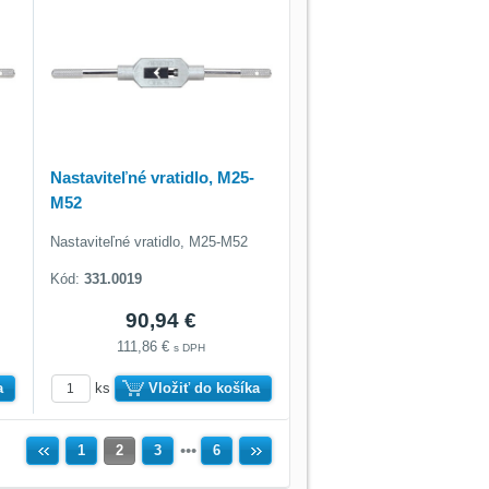
Nastaviteľné vratidlo, M25-
M52
Nastaviteľné vratidlo, M25-M52
Kód:
331.0019
90,94 €
111,86 €
s DPH
a
ks
Vložiť do košíka
Predchádzajúca
1
2
3
6
Ďalší