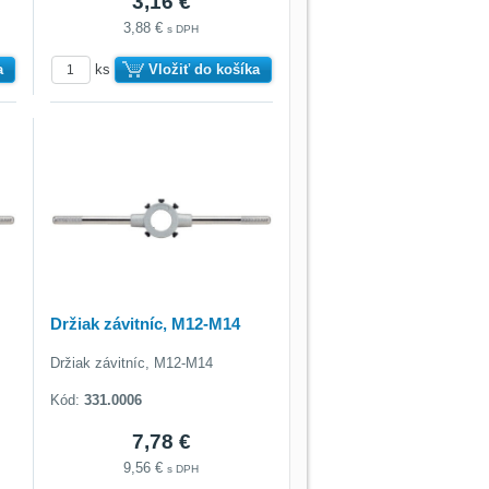
3,16 €
3,88 €
s DPH
a
ks
Vložiť do košíka
Držiak závitníc, M12-M14
Držiak závitníc, M12-M14
Kód:
331.0006
7,78 €
9,56 €
s DPH