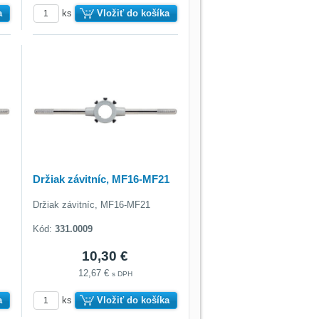
a
ks
Vložiť do košíka
Držiak závitníc, MF16-MF21
Držiak závitníc, MF16-MF21
Kód:
331.0009
10,30 €
12,67 €
s DPH
a
ks
Vložiť do košíka