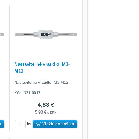
Nastaviteľné vratidlo, M3-
M12
Nastaviteľné vratidlo, M3-M12
Kód:
331.0013
4,83 €
5,93 €
s DPH
a
ks
Vložiť do košíka