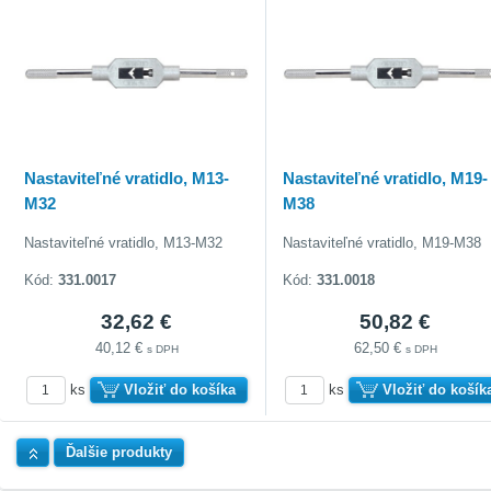
Nastaviteľné vratidlo, M13-
Nastaviteľné vratidlo, M19-
M32
M38
Nastaviteľné vratidlo, M13-M32
Nastaviteľné vratidlo, M19-M38
Kód:
331.0017
Kód:
331.0018
32,62 €
50,82 €
40,12 €
62,50 €
s DPH
s DPH
ks
Vložiť do košíka
ks
Vložiť do košík
Hore
Ďalšie produkty