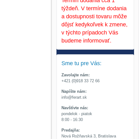
Termín dodania cca 1
týždeň. V termíne dodania
a dostupnosti tovaru môže
dôjsť kedykoľvek k zmene,
v týchto prípadoch Vás
budeme informovať.
Sme tu pre Vás:
Zavolajte nám:
+421 (0)918 33 72 66
Napíšte nám:
info@ferart.sk
Navštívte nás:
pondelok - piatok
8:00 - 16:30
Predajňa:
Nová Rožňavská 3, Bratislava