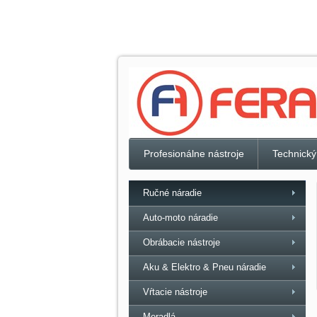
Profesionálne nástroje
Technický
Ručné náradie
Auto-moto náradie
Obrábacie nástroje
Aku & Elektro & Pneu náradie
Vŕtacie nástroje
Meradlá