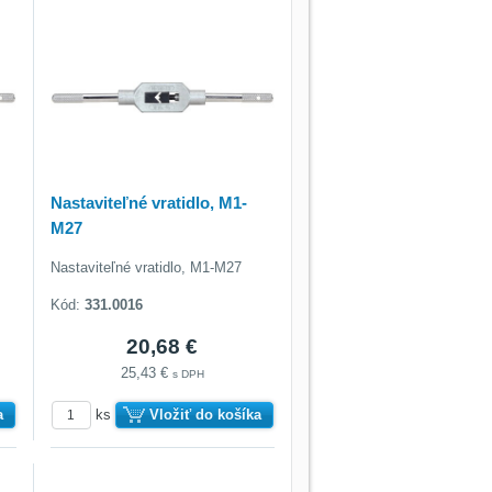
Nastaviteľné vratidlo, M1-
M27
Nastaviteľné vratidlo, M1-M27
Kód:
331.0016
20,68 €
25,43 €
s DPH
a
ks
Vložiť do košíka