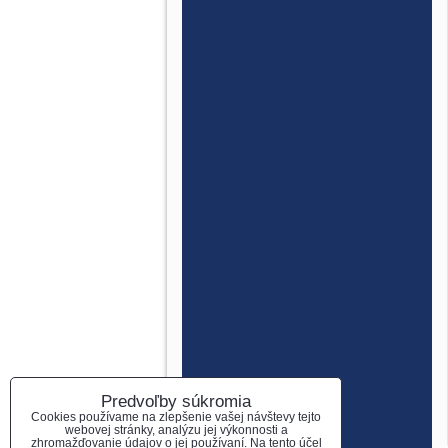
Predvoľby súkromia
Cookies používame na zlepšenie vašej návštevy tejto
webovej stránky, analýzu jej výkonnosti a
zhromažďovanie údajov o jej používaní. Na tento účel