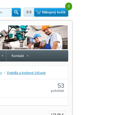
0
0 €
Hľadať
Nákupný košík
Kontakt
ky
Vratidlá a kruhové čeľuste
53
položiek
173,00 €