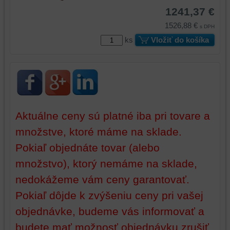
úložiská
prehliadača),
1241,37 €
prehliadača)
aby
1526,88 €
s DPH
na
sme
ks
Vložiť do košíka
identifikáciu
mohli
vašej
poskytovať
relácie
doplnkové
a
funkcie,
dosiahnutie
ktoré
základnej
zlepšujú
funkčnosti
váš
Aktuálne ceny sú platné iba pri tovare a
platformy,
zážitok
množstve, ktoré máme na sklade.
zážitku
z
z
prehliadania,
Pokiaľ objednáte tovar (alebo
prehliadania
ukladať
množstvo), ktorý nemáme na sklade,
a
niektoré
zabezpečenia.
z
nedokážeme vám ceny garantovať.
vašich
Pokiaľ dôjde k zvýšeniu ceny pri vašej
preferencií
objednávke, budeme vás informovať a
bez
toho,
budete mať možnosť objednávku zrušiť