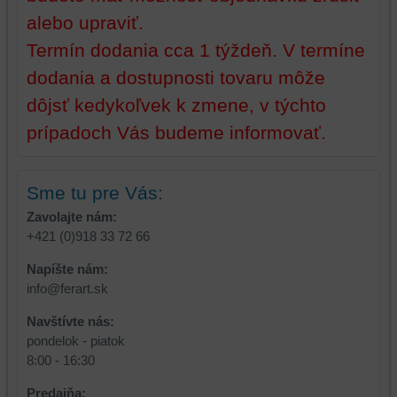
aby
alebo upraviť.
ste
mali
Termín dodania cca 1 týždeň. V termíne
používateľský
dodania a dostupnosti tovaru môže
účet
dôjsť kedykoľvek k zmene, v týchto
alebo
bez
prípadoch Vás budeme informovať.
prihlásenia,
používať
skripty
Sme tu pre Vás:
a/alebo
Zavolajte nám:
zdroje
+421 (0)918 33 72 66
tretích
strán,
Napíšte nám:
widgety
info@ferart.sk
atď.
Navštívte nás:
pondelok - piatok
8:00 - 16:30
Predajňa: