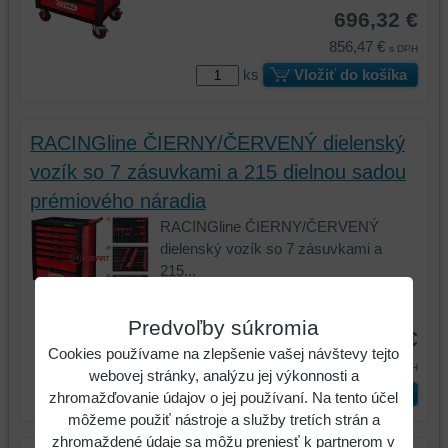
696,32 €
856,47 €
s DPH
ks
Vložiť do košíka
RACINGline ČIERNY/ČERVENÝ dielenský
vozík so 7 zásuvkami a 215 dielnou sadou
prémiového náradia
RACINGline ČIERNY/ČERVENÝ
dielenský vozík so 7 zásuvkami a
215...
Kód:
826.7215
Predvoľby súkromia
1155,99 €
Cookies používame na zlepšenie vašej návštevy tejto
1421,87 €
s DPH
webovej stránky, analýzu jej výkonnosti a
ks
Vložiť do košíka
zhromažďovanie údajov o jej používaní. Na tento účel
môžeme použiť nástroje a služby tretích strán a
zhromaždené údaje sa môžu preniesť k partnerom v