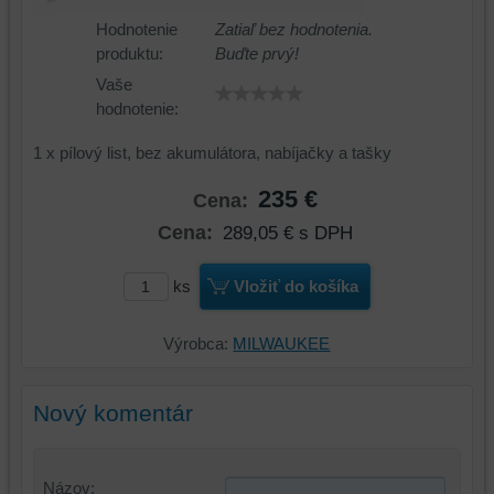
Hodnotenie
Zatiaľ bez hodnotenia.
produktu:
Buďte prvý!
Vaše
hodnotenie:
1 x pílový list, bez akumulátora, nabíjačky a tašky
235 €
Cena:
Cena:
289,05 €
s DPH
ks
Vložiť do košíka
Výrobca:
MILWAUKEE
Nový komentár
Názov: