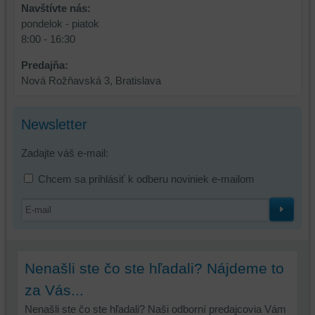
Navštívte nás:
základnej
zlepšujú
pondelok - piatok
funkčnosti
váš
8:00 - 16:30
platformy,
zážitok
zážitku
z
Predajňa:
z
prehliadania,
Nová Rožňavská 3, Bratislava
prehliadania
ukladať
a
niektoré
zabezpečenia.
z
Newsletter
vašich
preferencií
Zadajte váš e-mail:
bez
Chcem sa prihlásiť k odberu noviniek e-mailom
toho,
aby
ste
mali
používateľský
účet
Nenašli ste čo ste hľadali? Nájdeme to
alebo
za Vás...
bez
prihlásenia,
Nenašli ste čo ste hľadali? Naši odborní predajcovia Vám