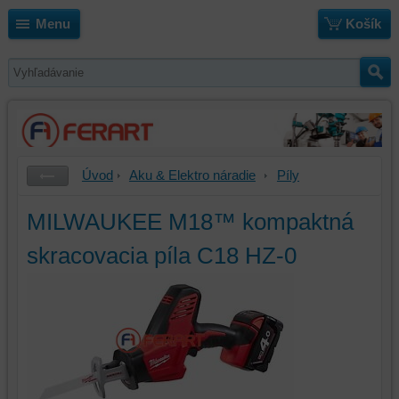
Menu
Košík
Úvod
Aku & Elektro náradie
Píly
MILWAUKEE M18™ kompaktná
skracovacia píla C18 HZ-0