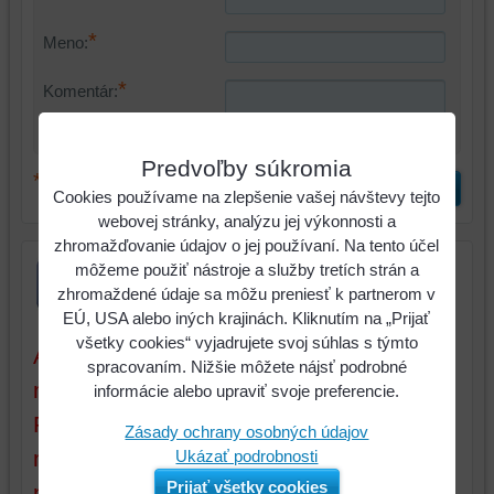
*
Meno:
*
Komentár:
Predvoľby súkromia
*
(Povinné)
Odoslať
Cookies používame na zlepšenie vašej návštevy tejto
webovej stránky, analýzu jej výkonnosti a
zhromažďovanie údajov o jej používaní. Na tento účel
môžeme použiť nástroje a služby tretích strán a
zhromaždené údaje sa môžu preniesť k partnerom v
EÚ, USA alebo iných krajinách. Kliknutím na „Prijať
všetky cookies“ vyjadrujete svoj súhlas s týmto
Aktuálne ceny sú platné iba pri tovare a
spracovaním. Nižšie môžete nájsť podrobné
množstve, ktoré máme na sklade.
informácie alebo upraviť svoje preferencie.
Pokiaľ objednáte tovar (alebo
Zásady ochrany osobných údajov
množstvo), ktorý nemáme na sklade,
Ukázať podrobnosti
Prijať všetky cookies
nedokážeme vám ceny garantovať.