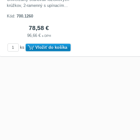
krúžkov, 2-ramenný s upínacím...
Kód:
700.1260
78,58 €
96,66 €
s DPH
ks
Vložiť do košíka