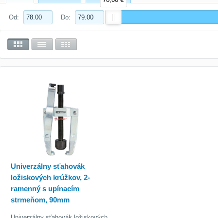
Od:
Do:
Univerzálny sťahovák
ložiskových krúžkov, 2-
ramenný s upínacím
strmeňom, 90mm
Univerzálny sťahovák ložiskových