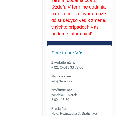
Termín dodania cca 1
týždeň. V termíne dodania
a dostupnosti tovaru môže
dôjsť kedykoľvek k zmene,
v týchto prípadoch Vás
budeme informovať.
Sme tu pre Vás:
Zavolajte nám:
+421 (0)918 33 72 66
Napíšte nám:
info@ferart.sk
Navštívte nás:
pondelok - piatok
8:00 - 16:30
Predajňa:
Nová Rožňavská 3, Bratislava