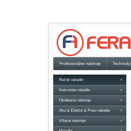
Profesionálne nástroje
Technický
Ručné náradie
Auto-moto náradie
Obrábacie nástroje
Aku & Elektro & Pneu náradie
Vŕtacie nástroje
Meradlá