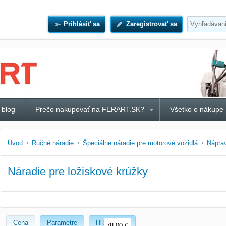
Prihlásiť sa
Zaregistrovať sa
 blog
Prečo nakupovať na FERART.SK?
Všetko o nákupe
Úvod
Ručné náradie
Špeciálne náradie pre motorové vozidlá
Nápra
Náradie pre ložiskové krúžky
Cena
Parametre
Hľadať text
78,00 €