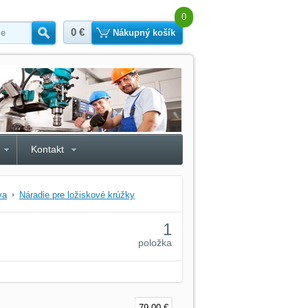
0
0 €
Hľadať
Nákupný košík
Kontakt
va
Náradie pre ložiskové krúžky
1
položka
79,00 €