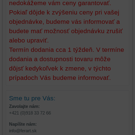
nedokážeme vám ceny garantovať.
používať
skripty
Pokiaľ dôjde k zvýšeniu ceny pri vašej
a/alebo
objednávke, budeme vás informovať a
zdroje
budete mať možnosť objednávku zrušiť
tretích
strán,
alebo upraviť.
widgety
Termín dodania cca 1 týždeň. V termíne
atď.
dodania a dostupnosti tovaru môže
dôjsť kedykoľvek k zmene, v týchto
prípadoch Vás budeme informovať.
Sme tu pre Vás:
Zavolajte nám:
+421 (0)918 33 72 66
Napíšte nám:
info@ferart.sk