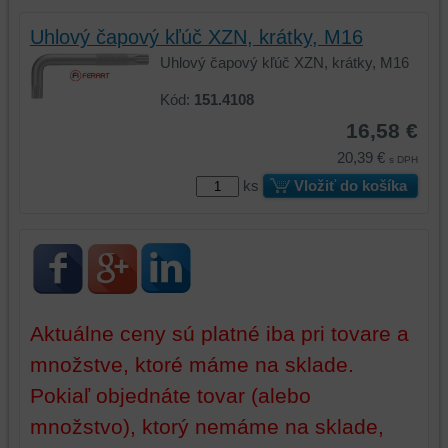
základnej
zlepšujú
Uhlový čapový kľúč XZN, krátky, M16
funkčnosti
váš
Uhlový čapový kľúč XZN, krátky, M16
platformy,
zážitok
zážitku
z
Kód:
151.4108
z
prehliadania,
16,58 €
prehliadania
ukladať
a
niektoré
20,39 €
s DPH
zabezpečenia.
z
ks
Vložiť do košíka
vašich
preferencií
bez
toho,
aby
ste
mali
Aktuálne ceny sú platné iba pri tovare a
používateľský
množstve, ktoré máme na sklade.
účet
Pokiaľ objednáte tovar (alebo
alebo
bez
množstvo), ktorý nemáme na sklade,
prihlásenia,