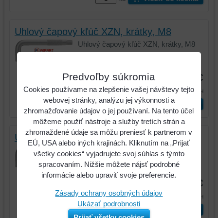
Uhlový čapový kľúč XZN, krátky, M8
Uhlový čapový kľúč XZN, krátky, M8
Kód:
151.4104
Predvoľby súkromia
3,28 €
Cookies používame na zlepšenie vašej návštevy tejto
4,03 €
s DPH
webovej stránky, analýzu jej výkonnosti a
ks
Vložiť do košíka
zhromažďovanie údajov o jej používaní. Na tento účel
môžeme použiť nástroje a služby tretích strán a
zhromaždené údaje sa môžu preniesť k partnerom v
Uhlový čapový kľúč XZN, krátky, M10
EÚ, USA alebo iných krajinách. Kliknutím na „Prijať
Uhlový čapový kľúč XZN, krátky, M10
všetky cookies“ vyjadrujete svoj súhlas s týmto
spracovaním. Nižšie môžete nájsť podrobné
Kód:
151.4105
informácie alebo upraviť svoje preferencie.
3,92 €
Zásady ochrany osobných údajov
4,82 €
s DPH
Ukázať podrobnosti
ks
Vložiť do košíka
Prijať všetky cookies