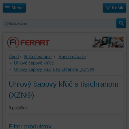
Menu
Košík
Úvod
Ručné náradie
Ručné náradie
Uhlové čapové kľúče
Uhlový čapový kľúč s tisíchranom (XZN®)
Uhlový čapový kľúč s tisíchranom
(XZN®)
9
položiek
Filter produktov