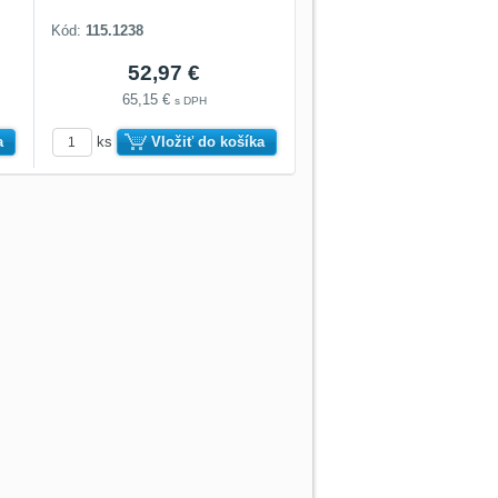
Kód:
115.1238
52,97 €
65,15 €
s DPH
a
ks
Vložiť do košíka