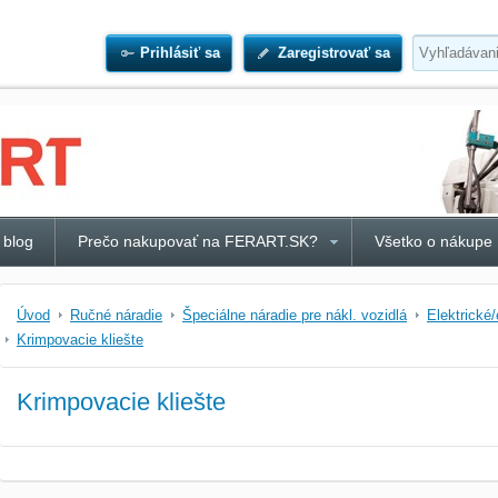
Prihlásiť sa
Zaregistrovať sa
 blog
Prečo nakupovať na FERART.SK?
Všetko o nákupe
Úvod
Ručné náradie
Špeciálne náradie pre nákl. vozidlá
Elektrické/
Krimpovacie kliešte
Krimpovacie kliešte