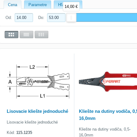
Cena
Parametre
Hľadať text
14,00 €
Od:
Do:
Lisovacie kliešte jednoduché
Kliešte na dutiny vodiča, 0,
16,0mm
Lisovacie kliešte jednoduché
Kliešte na dutiny vodiča, 0,5-
Kód:
115.1235
16,0mm