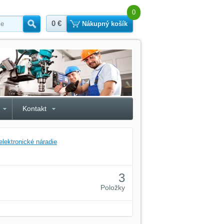
0
0 €
Hľadať
Nákupný košík
Kontakt
elektronické náradie
3
Položky