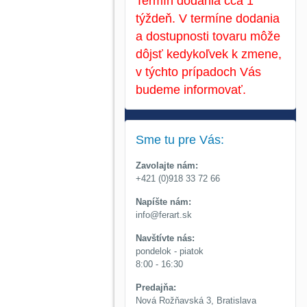
Termín dodania cca 1
týždeň. V termíne dodania
a dostupnosti tovaru môže
dôjsť kedykoľvek k zmene,
v týchto prípadoch Vás
budeme informovať.
Sme tu pre Vás:
Zavolajte nám:
+421 (0)918 33 72 66
Napíšte nám:
info@ferart.sk
Navštívte nás:
pondelok - piatok
8:00 - 16:30
Predajňa:
Nová Rožňavská 3, Bratislava