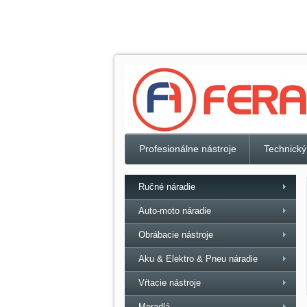
Profesionálne nástroje
Technický
Ručné náradie
Auto-moto náradie
Obrábacie nástroje
Aku & Elektro & Pneu náradie
Vŕtacie nástroje
Meradlá