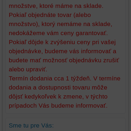
množstve, ktoré máme na sklade.
bez
prihlásenia,
Pokiaľ objednáte tovar (alebo
používať
množstvo), ktorý nemáme na sklade,
skripty
a/alebo
nedokážeme vám ceny garantovať.
zdroje
Pokiaľ dôjde k zvýšeniu ceny pri vašej
tretích
objednávke, budeme vás informovať a
strán,
widgety
budete mať možnosť objednávku zrušiť
atď.
alebo upraviť.
Termín dodania cca 1 týždeň. V termíne
dodania a dostupnosti tovaru môže
dôjsť kedykoľvek k zmene, v týchto
prípadoch Vás budeme informovať.
Sme tu pre Vás: