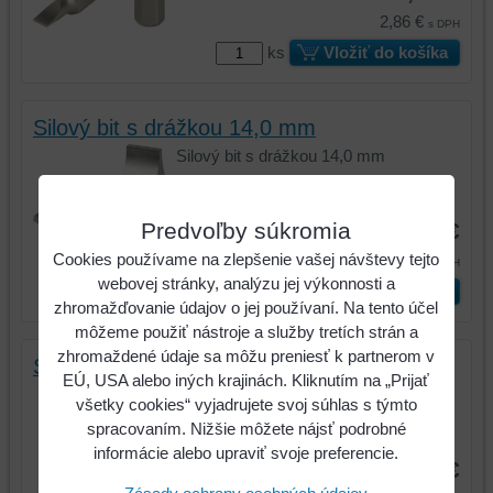
2,86 €
s DPH
ks
Vložiť do košíka
Silový bit s drážkou 14,0 mm
Silový bit s drážkou 14,0 mm
Kód:
911.1275
Predvoľby súkromia
3,03 €
Cookies používame na zlepšenie vašej návštevy tejto
3,72 €
s DPH
webovej stránky, analýzu jej výkonnosti a
ks
Vložiť do košíka
zhromažďovanie údajov o jej používaní. Na tento účel
môžeme použiť nástroje a služby tretích strán a
zhromaždené údaje sa môžu preniesť k partnerom v
Silový bit s drážkou 5,0 mm
EÚ, USA alebo iných krajinách. Kliknutím na „Prijať
Silový bit s drážkou 5,0 mm
všetky cookies“ vyjadrujete svoj súhlas s týmto
spracovaním. Nižšie môžete nájsť podrobné
Kód:
911.1276
informácie alebo upraviť svoje preferencie.
3,03 €