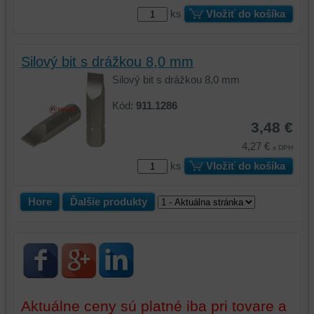
relácie
doplnkové
ks
Vložiť do košíka
a
funkcie,
dosiahnutie
ktoré
základnej
zlepšujú
Silový bit s drážkou 8,0 mm
funkčnosti
váš
Silový bit s drážkou 8,0 mm
platformy,
zážitok
zážitku
z
Kód:
911.1286
z
prehliadania,
3,48 €
prehliadania
ukladať
a
niektoré
4,27 €
s DPH
zabezpečenia.
z
ks
Vložiť do košíka
vašich
preferencií
Hore
Ďalšie produkty
bez
toho,
aby
ste
mali
používateľský
účet
Aktuálne ceny sú platné iba pri tovare a
alebo