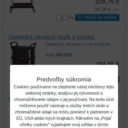
228,75 €
281,36 €
s DPH
ks
Vložiť do košíka
Dielenský servisný vozík s krytom
Dielenský servisný vozík s krytom
Kód:
800.0021
284,88 €
350,40 €
s DPH
Predvoľby súkromia
ks
Vložiť do košíka
Cookies používame na zlepšenie vašej návštevy tejto
webovej stránky, analýzu jej výkonnosti a
Dielenský servisný vozík s 2 zásuvkami
zhromažďovanie údajov o jej používaní. Na tento účel
môžeme použiť nástroje a služby tretích strán a
Dielenský servisný vozík s 2
zhromaždené údaje sa môžu preniesť k partnerom v
zásuvkami
EÚ, USA alebo iných krajinách. Kliknutím na „Prijať
Kód:
800.0030
všetky cookies“ vyjadrujete svoj súhlas s týmto