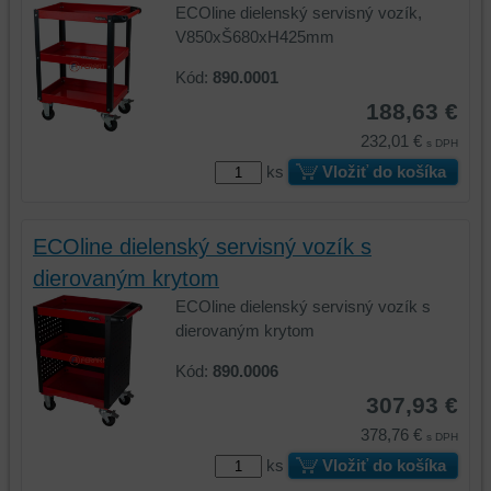
na
sme
ECOline dielenský servisný vozík,
identifikáciu
mohli
V850xŠ680xH425mm
vašej
poskytovať
Kód:
890.0001
relácie
doplnkové
a
funkcie,
188,63 €
dosiahnutie
ktoré
232,01 €
s DPH
základnej
zlepšujú
ks
Vložiť do košíka
funkčnosti
váš
platformy,
zážitok
zážitku
z
ECOline dielenský servisný vozík s
z
prehliadania,
prehliadania
ukladať
dierovaným krytom
a
niektoré
ECOline dielenský servisný vozík s
zabezpečenia.
z
dierovaným krytom
vašich
Kód:
890.0006
preferencií
bez
307,93 €
toho,
378,76 €
s DPH
aby
ks
Vložiť do košíka
ste