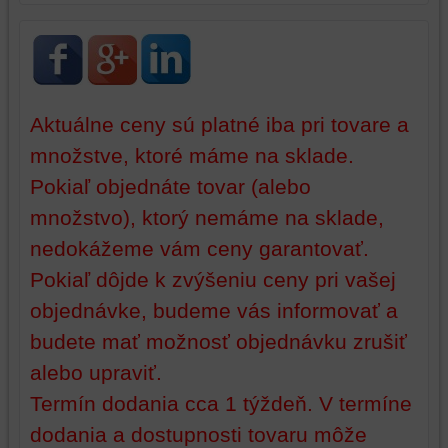
mali
používateľský
účet
alebo
bez
prihlásenia,
Aktuálne ceny sú platné iba pri tovare a
používať
množstve, ktoré máme na sklade.
skripty
a/alebo
Pokiaľ objednáte tovar (alebo
zdroje
množstvo), ktorý nemáme na sklade,
tretích
strán,
nedokážeme vám ceny garantovať.
widgety
Pokiaľ dôjde k zvýšeniu ceny pri vašej
atď.
objednávke, budeme vás informovať a
budete mať možnosť objednávku zrušiť
alebo upraviť.
Termín dodania cca 1 týždeň. V termíne
dodania a dostupnosti tovaru môže