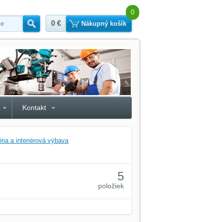
0
0 €
Hľadať
Nákupný košík
Kontakt
ria a interiérová výbava
5
položiek