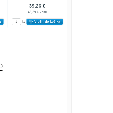
39,26 €
48,29 €
s DPH
a
ks
Vložiť do košíka