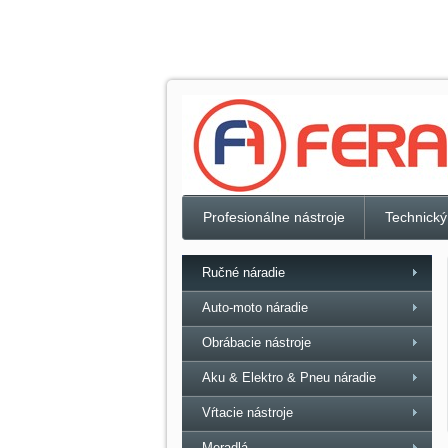
Profesionálne nástroje
Technický
Ručné náradie
Auto-moto náradie
Obrábacie nástroje
Aku & Elektro & Pneu náradie
Vŕtacie nástroje
Meradlá