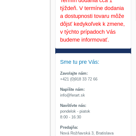
Termín dodania cca 1
týždeň. V termíne dodania
a dostupnosti tovaru môže
dôjsť kedykoľvek k zmene,
v týchto prípadoch Vás
budeme informovať.
Sme tu pre Vás:
Zavolajte nám:
+421 (0)918 33 72 66
Napíšte nám:
info@ferart.sk
Navštívte nás:
pondelok - piatok
8:00 - 16:30
Predajňa:
Nová Rožňavská 3, Bratislava