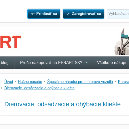
Prihlásiť sa
Zaregistrovať sa
 blog
Prečo nakupovať na FERART.SK?
Všetko o nákupe
Úvod
Ručné náradie
Špeciálne náradie pre motorové vozidlá
Karosé
Dierovacie, odsádzacie a ohýbacie kliešte
Dierovacie, odsádzacie a ohýbacie kliešte