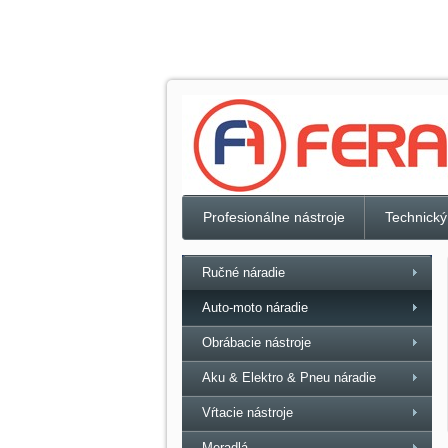
Profesionálne nástroje
Technický
Ručné náradie
Auto-moto náradie
Obrábacie nástroje
Aku & Elektro & Pneu náradie
Vŕtacie nástroje
Meradlá