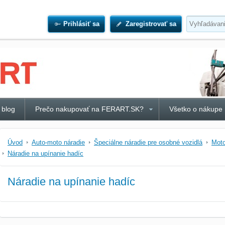
Prihlásiť sa
Zaregistrovať sa
 blog
Prečo nakupovať na FERART.SK?
Všetko o nákupe
Úvod
Auto-moto náradie
Špeciálne náradie pre osobné vozidlá
Moto
Náradie na upínanie hadíc
Náradie na upínanie hadíc