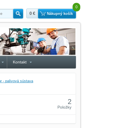
0
0 €
Hľadať
Nákupný košík
Kontakt
r - palivová sústava
2
Položky