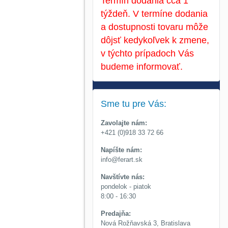
Termín dodania cca 1
týždeň. V termíne dodania
a dostupnosti tovaru môže
dôjsť kedykoľvek k zmene,
v týchto prípadoch Vás
budeme informovať.
Sme tu pre Vás:
Zavolajte nám:
+421 (0)918 33 72 66
Napíšte nám:
info@ferart.sk
Navštívte nás:
pondelok - piatok
8:00 - 16:30
Predajňa:
Nová Rožňavská 3, Bratislava