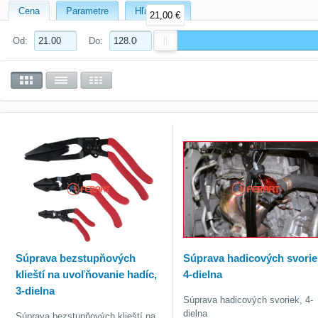
Cena
Parametre
Hľadať text
21,00 €
Od:
Do:
Súprava bezstupňových
Súprava hadicových svorie
klieští na uvoľňovanie hadíc,
4-dielna
3-dielna
Súprava hadicových svoriek, 4-
dielna
Súprava bezstupňových klieští na