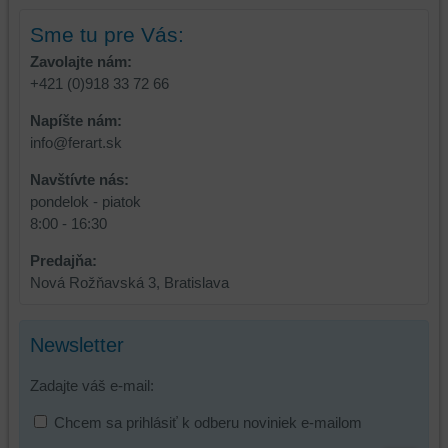
a
niektoré
zabezpečenia.
z
Sme tu pre Vás:
vašich
Zavolajte nám:
preferencií
+421 (0)918 33 72 66
bez
toho,
Napíšte nám:
aby
info@ferart.sk
ste
Navštívte nás:
mali
pondelok - piatok
používateľský
8:00 - 16:30
účet
alebo
Predajňa:
bez
Nová Rožňavská 3, Bratislava
prihlásenia,
používať
skripty
Newsletter
a/alebo
zdroje
Zadajte váš e-mail:
tretích
Chcem sa prihlásiť k odberu noviniek e-mailom
strán,