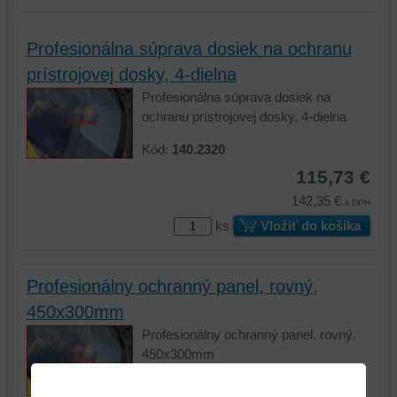
Profesionálna súprava dosiek na ochranu
prístrojovej dosky, 4-dielna
Profesionálna súprava dosiek na
ochranu prístrojovej dosky, 4-dielna
Kód:
140.2320
115,73 €
142,35 €
s DPH
ks
Vložiť do košíka
Profesionálny ochranný panel, rovný,
450x300mm
Profesionálny ochranný panel, rovný,
450x300mm
Kód:
140.2321