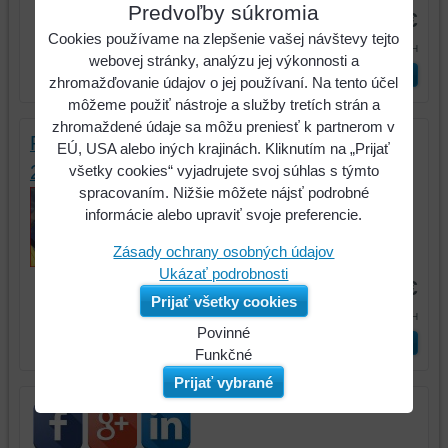
Predvoľby súkromia
38,80 €
Cookies používame na zlepšenie vašej návštevy tejto
47,72 €
s DPH
webovej stránky, analýzu jej výkonnosti a
ks
Vložiť do košíka
zhromažďovanie údajov o jej používaní. Na tento účel
môžeme použiť nástroje a služby tretích strán a
zhromaždené údaje sa môžu preniesť k partnerom v
Profesionálny ochranný panel, rovný,
EÚ, USA alebo iných krajinách. Kliknutím na „Prijať
270x200mm
všetky cookies“ vyjadrujete svoj súhlas s týmto
spracovaním. Nižšie môžete nájsť podrobné
Profesionálny ochranný panel, rovný,
informácie alebo upraviť svoje preferencie.
270x200mm
Zásady ochrany osobných údajov
Kód:
140.2323
Ukázať podrobnosti
34,93 €
Prijať všetky cookies
42,97 €
s DPH
Povinné
ks
Vložiť do košíka
Naša
Funkčné
webová
Môžeme
Prijať vybrané
stránka
ukladať
ukladá
údaje
údaje
na