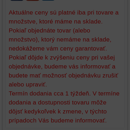
na
vašom
vašom
zariadení
Aktuálne ceny sú platné iba pri tovare a
zariadení
(súbory
množstve, ktoré máme na sklade.
(súbory
cookie
Pokiaľ objednáte tovar (alebo
cookie
a
a
úložiská
množstvo), ktorý nemáme na sklade,
úložiská
prehliadača),
nedokážeme vám ceny garantovať.
prehliadača)
aby
na
sme
Pokiaľ dôjde k zvýšeniu ceny pri vašej
identifikáciu
mohli
objednávke, budeme vás informovať a
vašej
poskytovať
budete mať možnosť objednávku zrušiť
relácie
doplnkové
a
funkcie,
alebo upraviť.
dosiahnutie
ktoré
Termín dodania cca 1 týždeň. V termíne
základnej
zlepšujú
funkčnosti
váš
dodania a dostupnosti tovaru môže
platformy,
zážitok
dôjsť kedykoľvek k zmene, v týchto
zážitku
z
prípadoch Vás budeme informovať.
z
prehliadania,
prehliadania
ukladať