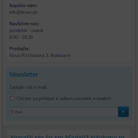
a
funkcie,
Napíšte nám:
dosiahnutie
ktoré
info@ferart.sk
základnej
zlepšujú
funkčnosti
váš
Navštívte nás:
platformy,
zážitok
pondelok - piatok
zážitku
z
8:00 - 16:30
z
prehliadania,
Predajňa:
prehliadania
ukladať
Nová Rožňavská 3, Bratislava
a
niektoré
zabezpečenia.
z
vašich
Newsletter
preferencií
bez
Zadajte váš e-mail:
toho,
aby
Chcem sa prihlásiť k odberu noviniek e-mailom
ste
mali
používateľský
účet
alebo
Nenašli ste čo ste hľadali? Nájdeme to
bez