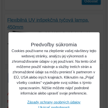
Odoslať
Flexibilná UV inšpekčná tyčová lampa,
450mm
Flexibilná UV inšpekčná tyčová lampa,
450mm - nedostupný tovar
Predvoľby súkromia
Kód:
550.1165
Cookies používame na zlepšenie vašej návštevy tejto
webovej stránky, analýzu jej výkonnosti a
zhromažďovanie údajov o jej používaní. Na tento účel
môžeme použiť nástroje a služby tretích strán a
zhromaždené údaje sa môžu preniesť k partnerom v
EÚ, USA alebo iných krajinách. Kliknutím na „Prijať
všetky cookies“ vyjadrujete svoj súhlas s týmto
spracovaním. Nižšie môžete nájsť podrobné
Aktuálne ceny sú platné iba pri tovare a
informácie alebo upraviť svoje preferencie.
množstve, ktoré máme na sklade.
Zásady ochrany osobných údajov
Ukázať podrobnosti