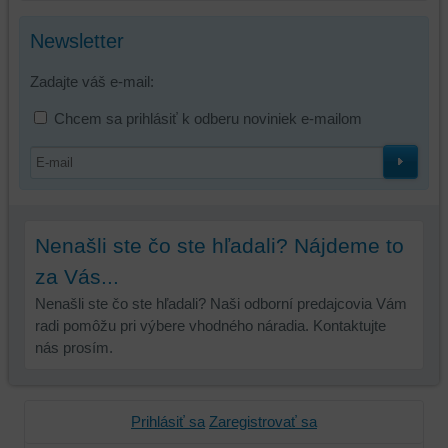
zdroje
tretích
Newsletter
strán,
widgety
Zadajte váš e-mail:
atď.
Chcem sa prihlásiť k odberu noviniek e-mailom
Nenašli ste čo ste hľadali? Nájdeme to
za Vás...
Nenašli ste čo ste hľadali? Naši odborní predajcovia Vám
radi pomôžu pri výbere vhodného náradia. Kontaktujte
nás prosím.
Prihlásiť sa
Zaregistrovať sa