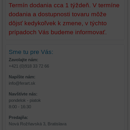
zážitku
z
Termín dodania cca 1 týždeň. V termíne
z
prehliadania,
dodania a dostupnosti tovaru môže
prehliadania
ukladať
dôjsť kedykoľvek k zmene, v týchto
a
niektoré
zabezpečenia.
z
prípadoch Vás budeme informovať.
vašich
preferencií
bez
Sme tu pre Vás:
toho,
Zavolajte nám:
aby
+421 (0)918 33 72 66
ste
mali
Napíšte nám:
používateľský
info@ferart.sk
účet
alebo
Navštívte nás:
bez
pondelok - piatok
prihlásenia,
8:00 - 16:30
používať
Predajňa:
skripty
Nová Rožňavská 3, Bratislava
a/alebo