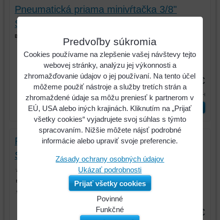
Pneumatická priama minivŕtačka 3/8"
SlimPOWER, 2 600 ot./min.
Pneumatická priama minivŕtačka 3/8"
Predvoľby súkromia
SlimPOWER, 2 600 ot./min.
Cookies používame na zlepšenie vašej návštevy tejto
webovej stránky, analýzu jej výkonnosti a
Kód:
515.5020
zhromažďovanie údajov o jej používaní. Na tento účel
148,43 €
môžeme použiť nástroje a služby tretích strán a
182,57 €
s DPH
zhromaždené údaje sa môžu preniesť k partnerom v
ks
Vložiť do košíka
EÚ, USA alebo iných krajinách. Kliknutím na „Prijať
všetky cookies“ vyjadrujete svoj súhlas s týmto
spracovaním. Nižšie môžete nájsť podrobné
Pneumatická uhlová minivŕtačka 3/8"
informácie alebo upraviť svoje preferencie.
SlimPOWER
Zásady ochrany osobných údajov
Pneumatická uhlová minivŕtačka 3/8"
Ukázať podrobnosti
SlimPOWER
Prijať všetky cookies
Kód:
515.5525
Povinné
Naša
Funkčné
156,54 €