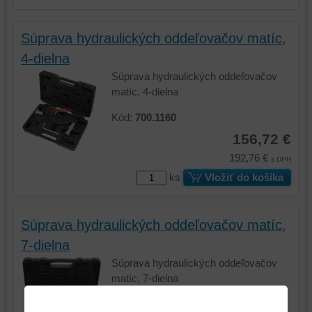
Súprava hydraulických oddeľovačov matíc,
4-dielna
Súprava hydraulických oddeľovačov
matíc, 4-dielna
Kód:
700.1160
156,72 €
192,76 €
s DPH
ks
Vložiť do košíka
Súprava hydraulických oddeľovačov matíc,
7-dielna
Súprava hydraulických oddeľovačov
matíc, 7-dielna
Kód:
700.1170