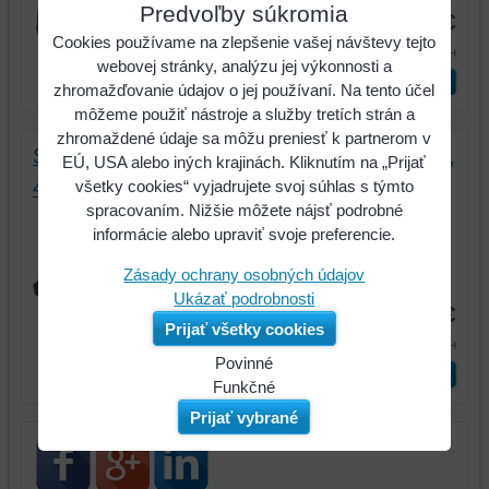
Predvoľby súkromia
271,78 €
Cookies používame na zlepšenie vašej návštevy tejto
334,28 €
s DPH
webovej stránky, analýzu jej výkonnosti a
ks
Vložiť do košíka
zhromažďovanie údajov o jej používaní. Na tento účel
môžeme použiť nástroje a služby tretích strán a
zhromaždené údaje sa môžu preniesť k partnerom v
Súprava mechanických oddeľovačov matíc,
EÚ, USA alebo iných krajinách. Kliknutím na „Prijať
4-dielna
všetky cookies“ vyjadrujete svoj súhlas s týmto
spracovaním. Nižšie môžete nájsť podrobné
Súprava mechanických oddeľovačov
informácie alebo upraviť svoje preferencie.
matíc, 4-dielna
Zásady ochrany osobných údajov
Kód:
700.1180
Ukázať podrobnosti
64,98 €
Prijať všetky cookies
79,93 €
s DPH
Povinné
ks
Vložiť do košíka
Naša
Funkčné
webová
Môžeme
Prijať vybrané
stránka
ukladať
ukladá
údaje
údaje
na