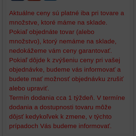
na
vašom
vašom
zariadení
Aktuálne ceny sú platné iba pri tovare a
zariadení
(súbory
množstve, ktoré máme na sklade.
(súbory
cookie
Pokiaľ objednáte tovar (alebo
cookie
a
a
úložiská
množstvo), ktorý nemáme na sklade,
úložiská
prehliadača),
nedokážeme vám ceny garantovať.
prehliadača)
aby
na
sme
Pokiaľ dôjde k zvýšeniu ceny pri vašej
identifikáciu
mohli
objednávke, budeme vás informovať a
vašej
poskytovať
budete mať možnosť objednávku zrušiť
relácie
doplnkové
a
funkcie,
alebo upraviť.
dosiahnutie
ktoré
Termín dodania cca 1 týždeň. V termíne
základnej
zlepšujú
funkčnosti
váš
dodania a dostupnosti tovaru môže
platformy,
zážitok
dôjsť kedykoľvek k zmene, v týchto
zážitku
z
prípadoch Vás budeme informovať.
z
prehliadania,
prehliadania
ukladať