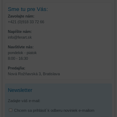
a
niektoré
zabezpečenia.
z
Sme tu pre Vás:
vašich
Zavolajte nám:
preferencií
+421 (0)918 33 72 66
bez
toho,
Napíšte nám:
aby
info@ferart.sk
ste
Navštívte nás:
mali
pondelok - piatok
používateľský
8:00 - 16:30
účet
alebo
Predajňa:
bez
Nová Rožňavská 3, Bratislava
prihlásenia,
používať
skripty
Newsletter
a/alebo
zdroje
Zadajte váš e-mail:
tretích
Chcem sa prihlásiť k odberu noviniek e-mailom
strán,