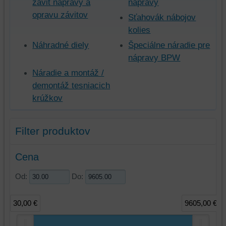
závit nápravy a
nápravy
opravu závitov
Sťahovák nábojov
kolies
Náhradné diely
Špeciálne náradie pre
nápravy BPW
Náradie a montáž /
demontáž tesniacich
krúžkov
Filter produktov
Cena
Od:
Do:
30,00 €
9605,00 €