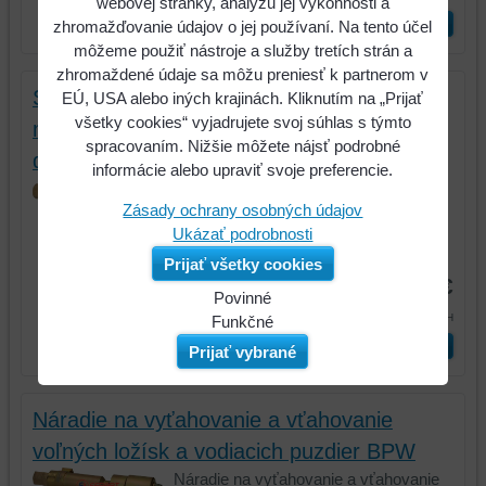
webovej stránky, analýzu jej výkonnosti a
ks
Vložiť do košíka
zhromažďovanie údajov o jej používaní. Na tento účel
môžeme použiť nástroje a služby tretích strán a
zhromaždené údaje sa môžu preniesť k partnerom v
Súprava montážneho náradia pre
EÚ, USA alebo iných krajinách. Kliknutím na „Prijať
všetky cookies“ vyjadrujete svoj súhlas s týmto
mosadzné puzdro pevného ložiska, 5-
spracovaním. Nižšie môžete nájsť podrobné
dielna
informácie alebo upraviť svoje preferencie.
Súprava montážneho náradia pre
Zásady ochrany osobných údajov
mosadzné puzdro pevného ložiska,...
Ukázať podrobnosti
Kód:
460.4860
Prijať všetky cookies
213,69 €
Povinné
262,84 €
s DPH
Naša
Funkčné
webová
Môžeme
ks
Vložiť do košíka
Prijať vybrané
stránka
ukladať
ukladá
údaje
údaje
na
Náradie na vyťahovanie a vťahovanie
na
vašom
voľných ložísk a vodiacich puzdier BPW
vašom
zariadení
Náradie na vyťahovanie a vťahovanie