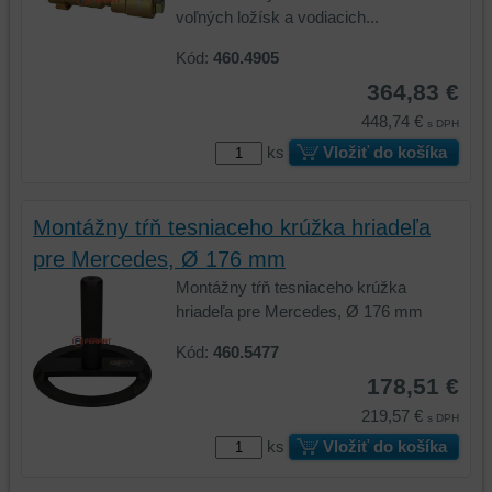
zariadení
(súbory
voľných ložísk a vodiacich...
(súbory
cookie
cookie
a
Kód:
460.4905
a
úložiská
364,83 €
úložiská
prehliadača),
448,74 €
prehliadača)
aby
s DPH
na
sme
ks
Vložiť do košíka
identifikáciu
mohli
vašej
poskytovať
relácie
doplnkové
Montážny tŕň tesniaceho krúžka hriadeľa
a
funkcie,
pre Mercedes, Ø 176 mm
dosiahnutie
ktoré
Montážny tŕň tesniaceho krúžka
základnej
zlepšujú
hriadeľa pre Mercedes, Ø 176 mm
funkčnosti
váš
platformy,
zážitok
Kód:
460.5477
zážitku
z
178,51 €
z
prehliadania,
prehliadania
ukladať
219,57 €
s DPH
a
niektoré
ks
Vložiť do košíka
zabezpečenia.
z
vašich