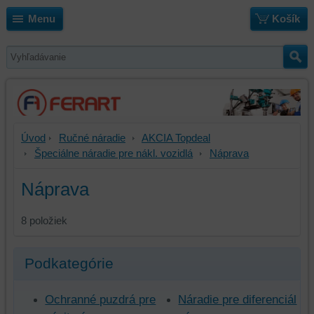
Menu
Košík
Úvod
Ručné náradie
AKCIA Topdeal
Špeciálne náradie pre nákl. vozidlá
Náprava
Náprava
8
položiek
Podkategórie
Ochranné puzdrá pre
Náradie pre diferenciál