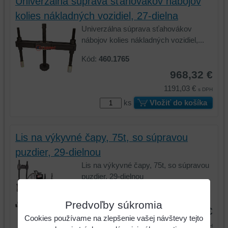
Univerzálna súprava sťahovákov nábojov
kolies nákladných vozidiel, 27-dielna
Univerzálna súprava sťahovákov
nábojov kolies nákladných vozidiel,...
Kód:
460.1765
968,32 €
1191,03 €
s DPH
ks
Vložiť do košíka
Lis na výkyvné čapy, 75t, so súpravou
puzdier, 29-dielnou
Lis na výkyvné čapy, 75t, so súpravou
puzdier, 29-dielnou
Kód:
460.3620
Predvoľby súkromia
9604,75 €
Cookies používame na zlepšenie vašej návštevy tejto
11813,84 €
s DPH