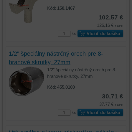
Kód:
150.1467
102,57 €
126,16 €
s DPH
ks
Vložiť do košíka
1/2" špeciálny nástrčný orech pre 8-
hranové skrutky, 27mm
1/2" špeciálny nástrčný orech pre 8-
hranové skrutky, 27mm
Kód:
455.0100
30,71 €
37,77 €
s DPH
ks
Vložiť do košíka