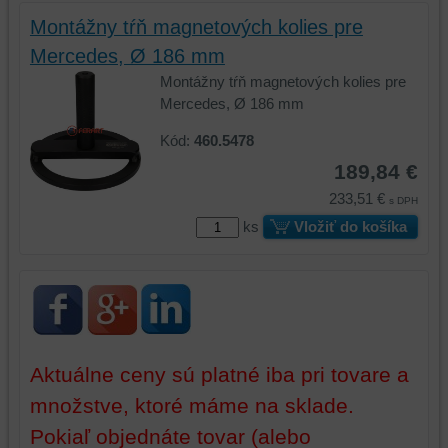
preferencií
Montážny tŕň magnetových kolies pre
bez
Mercedes, Ø 186 mm
toho,
Montážny tŕň magnetových kolies pre
aby
Mercedes, Ø 186 mm
ste
mali
Kód:
460.5478
používateľský
189,84 €
účet
alebo
233,51 €
s DPH
bez
ks
Vložiť do košíka
prihlásenia,
používať
skripty
a/alebo
zdroje
tretích
strán,
Aktuálne ceny sú platné iba pri tovare a
widgety
množstve, ktoré máme na sklade.
atď.
Pokiaľ objednáte tovar (alebo