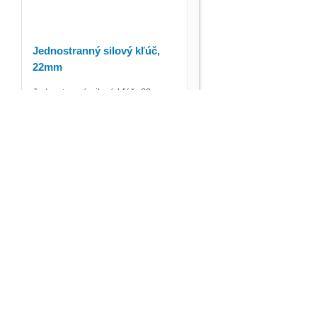
Jednostranný silový kľúč,
22mm
Jednostranný silový kľúč, 22mm
Kód:
517.0522
3,09 €
3,80 €
s DPH
a
ks
Vložiť do košíka