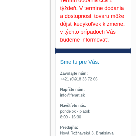
Termín dodania cca 1
týždeň. V termíne dodania
a dostupnosti tovaru môže
dôjsť kedykoľvek k zmene,
v týchto prípadoch Vás
budeme informovať.
Sme tu pre Vás:
Zavolajte nám:
+421 (0)918 33 72 66
Napíšte nám:
info@ferart.sk
Navštívte nás:
pondelok - piatok
8:00 - 16:30
Predajňa:
Nová Rožňavská 3, Bratislava