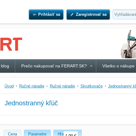
Prihlásiť sa
Zaregistrovať sa
 blog
Prečo nakupovať na FERART.SK?
Všetko o nákupe
Úvod
Ručné náradie
Ručné náradie
Skrutkovače
Jednostranný k
Jednostranný kľúč
Cena
Parametre
Hľadať text
1,00 €