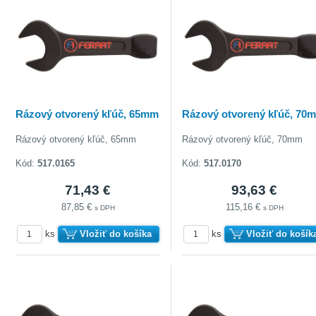
Rázový otvorený kľúč, 65mm
Rázový otvorený kľúč, 70
Rázový otvorený kľúč, 65mm
Rázový otvorený kľúč, 70mm
Kód:
517.0165
Kód:
517.0170
71,43 €
93,63 €
87,85 €
115,16 €
s DPH
s DPH
ks
Vložiť do košíka
ks
Vložiť do košík