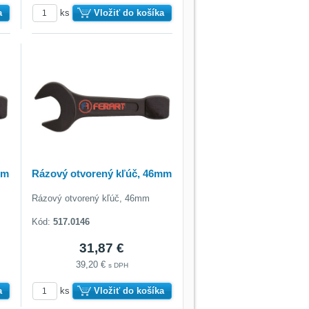
a
ks
Vložiť do košíka
mm
Rázový otvorený kľúč, 46mm
Rázový otvorený kľúč, 46mm
Kód:
517.0146
31,87 €
39,20 €
s DPH
a
ks
Vložiť do košíka