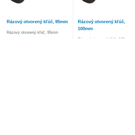
Rázový otvorený kľúč, 95mm
Rázový otvorený kľúč,
100mm
Rázový otvorený kľúč, 95mm
Rázový otvorený kľúč, 100mm
Kód:
517.0195
Kód:
517.0196
187,77 €
268,74 €
230,95 €
330,55 €
s DPH
s DPH
ks
Vložiť do košíka
ks
Vložiť do košík