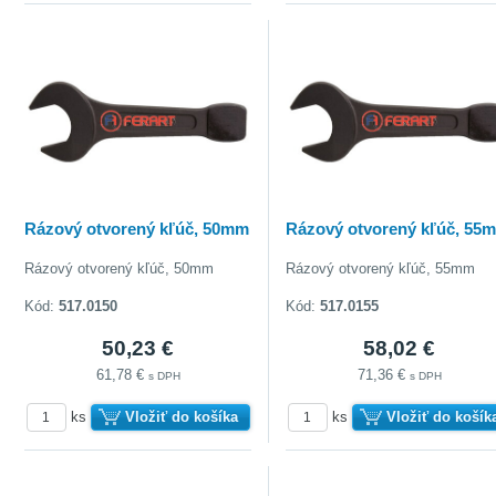
doberať
Rázový otvorený kľúč, 50mm
Rázový otvorený kľúč, 55
Rázový otvorený kľúč, 50mm
Rázový otvorený kľúč, 55mm
Kód:
517.0150
Kód:
517.0155
50,23 €
58,02 €
61,78 €
71,36 €
s DPH
s DPH
ks
Vložiť do košíka
ks
Vložiť do košík