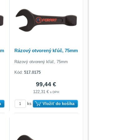
mm
Rázový otvorený kľúč, 75mm
Rázový otvorený kľúč, 75mm
Kód:
517.0175
99,44 €
122,31 €
s DPH
a
ks
Vložiť do košíka