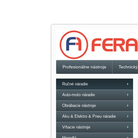
Profesionálne nástroje
Technický
Ručné náradie
Auto-moto náradie
Obrábacie nástroje
Aku & Elektro & Pneu náradie
Vŕtacie nástroje
Meradlá