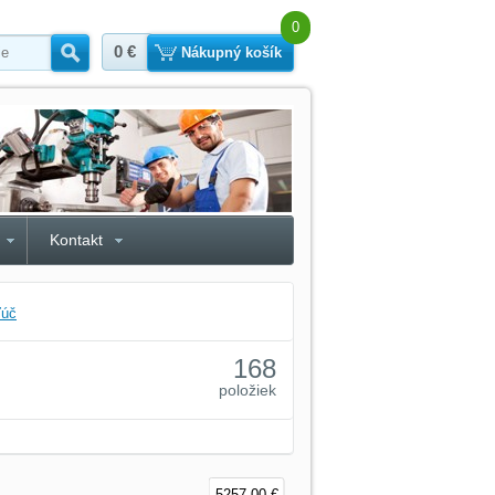
0
0 €
Hľadať
Nákupný košík
Kontakt
ľúč
168
položiek
5257,00 €