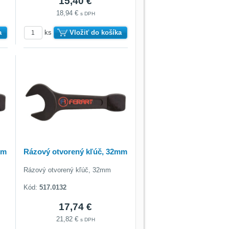
15,40 €
18,94 €
s DPH
a
ks
Vložiť do košíka
mm
Rázový otvorený kľúč, 32mm
Rázový otvorený kľúč, 32mm
Kód:
517.0132
17,74 €
21,82 €
s DPH