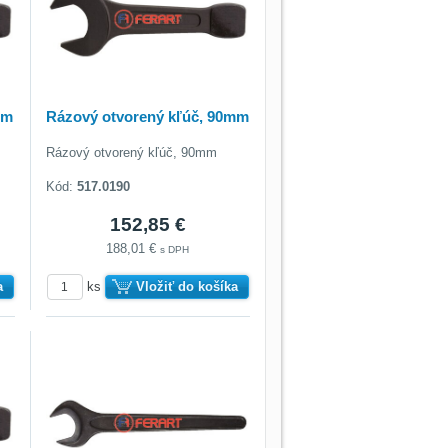
mm
Rázový otvorený kľúč, 90mm
Rázový otvorený kľúč, 90mm
Kód:
517.0190
152,85 €
188,01 €
s DPH
a
ks
Vložiť do košíka