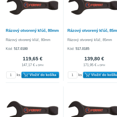
Rázový otvorený kľúč, 80mm
Rázový otvorený kľúč, 85
Rázový otvorený kľúč, 80mm
Rázový otvorený kľúč, 85mm
Kód:
517.0180
Kód:
517.0185
119,65 €
139,80 €
147,17 €
171,95 €
s DPH
s DPH
ks
Vložiť do košíka
ks
Vložiť do košík