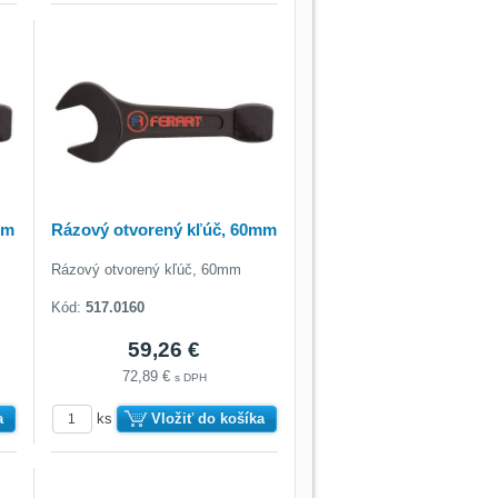
mm
Rázový otvorený kľúč, 60mm
Rázový otvorený kľúč, 60mm
Kód:
517.0160
59,26 €
72,89 €
s DPH
a
ks
Vložiť do košíka