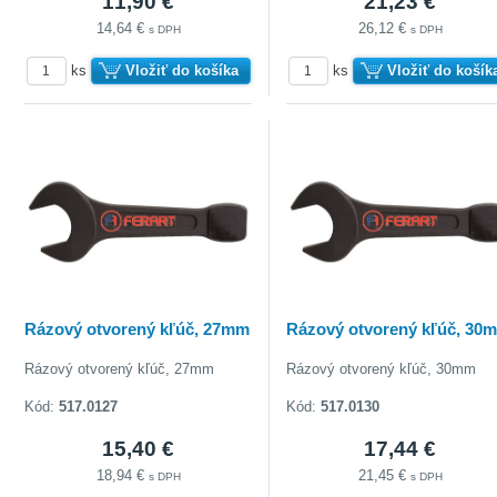
11,90 €
21,23 €
14,64 €
26,12 €
s DPH
s DPH
ks
Vložiť do košíka
ks
Vložiť do košík
Rázový otvorený kľúč, 27mm
Rázový otvorený kľúč, 30
Rázový otvorený kľúč, 27mm
Rázový otvorený kľúč, 30mm
Kód:
517.0127
Kód:
517.0130
15,40 €
17,44 €
18,94 €
21,45 €
s DPH
s DPH