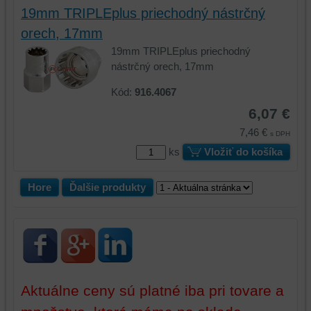
vašich
19mm TRIPLEplus priechodný nástrčný
preferencií
orech, 17mm
bez
19mm TRIPLEplus priechodný
toho,
nástrčný orech, 17mm
aby
ste
Kód:
916.4067
mali
6,07 €
používateľský
7,46 €
účet
s DPH
alebo
ks
Vložiť do košíka
bez
prihlásenia,
Hore
Ďalšie produkty
používať
skripty
a/alebo
zdroje
tretích
strán,
widgety
Aktuálne ceny sú platné iba pri tovare a
atď.