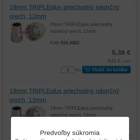
19mm TRIPLEplus priechodný nástrčný
orech, 12mm
19mm TRIPLEplus priechodný
nástrčný orech, 12mm
Kód:
916.4062
5,38 €
6,61 €
s DPH
ks
Vložiť do košíka
19mm TRIPLEplus priechodný nástrčný
orech, 13mm
19mm TRIPLEplus priechodný
nástrčný orech, 13mm
Kód:
916.4063
Predvoľby súkromia
5,38 €