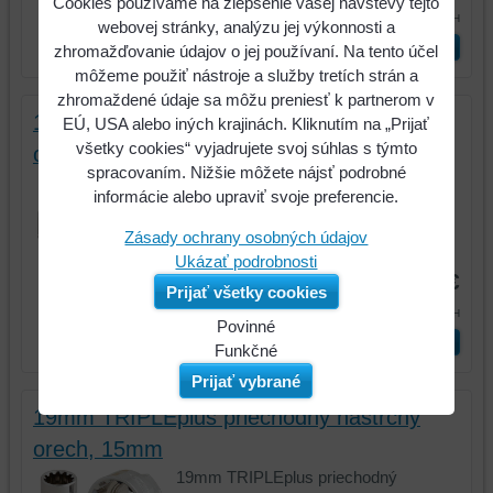
Cookies používame na zlepšenie vašej návštevy tejto
6,61 €
s DPH
webovej stránky, analýzu jej výkonnosti a
ks
Vložiť do košíka
zhromažďovanie údajov o jej používaní. Na tento účel
môžeme použiť nástroje a služby tretích strán a
zhromaždené údaje sa môžu preniesť k partnerom v
19mm TRIPLEplus priechodný nástrčný
EÚ, USA alebo iných krajinách. Kliknutím na „Prijať
všetky cookies“ vyjadrujete svoj súhlas s týmto
orech, 14mm
spracovaním. Nižšie môžete nájsť podrobné
19mm TRIPLEplus priechodný
informácie alebo upraviť svoje preferencie.
nástrčný orech, 14mm
Zásady ochrany osobných údajov
Kód:
916.4064
Ukázať podrobnosti
5,82 €
Prijať všetky cookies
7,15 €
s DPH
Povinné
ks
Vložiť do košíka
Naša
Funkčné
webová
Môžeme
Prijať vybrané
stránka
ukladať
19mm TRIPLEplus priechodný nástrčný
ukladá
údaje
orech, 15mm
údaje
na
na
vašom
19mm TRIPLEplus priechodný