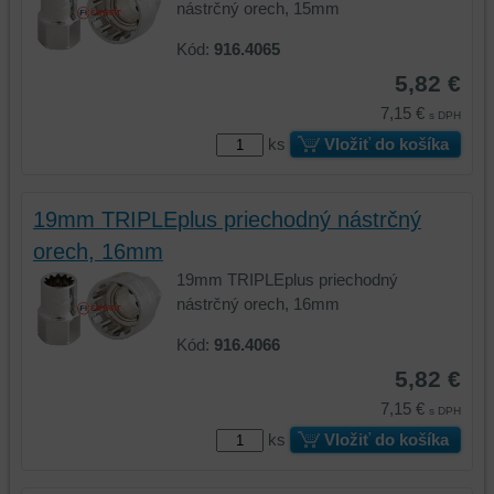
vašom
zariadení
nástrčný orech, 15mm
zariadení
(súbory
Kód:
916.4065
(súbory
cookie
cookie
a
5,82 €
a
úložiská
7,15 €
s DPH
úložiská
prehliadača),
ks
Vložiť do košíka
prehliadača)
aby
na
sme
identifikáciu
mohli
19mm TRIPLEplus priechodný nástrčný
vašej
poskytovať
relácie
doplnkové
orech, 16mm
a
funkcie,
19mm TRIPLEplus priechodný
dosiahnutie
ktoré
nástrčný orech, 16mm
základnej
zlepšujú
funkčnosti
váš
Kód:
916.4066
platformy,
zážitok
5,82 €
zážitku
z
7,15 €
s DPH
z
prehliadania,
prehliadania
ukladať
ks
Vložiť do košíka
a
niektoré
zabezpečenia.
z