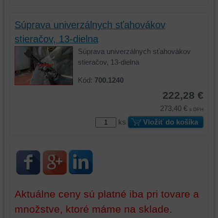
zariadení
(súbory
(súbory
cookie
Súprava univerzálnych sťahovákov
cookie
a
stieračov, 13-dielna
a
úložiská
úložiská
prehliadača),
Súprava univerzálnych sťahovákov
prehliadača)
aby
stieračov, 13-dielna
na
sme
Kód:
700.1240
identifikáciu
mohli
vašej
poskytovať
222,28 €
relácie
doplnkové
273,40 €
s DPH
a
funkcie,
ks
Vložiť do košíka
dosiahnutie
ktoré
základnej
zlepšujú
funkčnosti
váš
platformy,
zážitok
zážitku
z
z
prehliadania,
prehliadania
ukladať
Aktuálne ceny sú platné iba pri tovare a
a
niektoré
množstve, ktoré máme na sklade.
zabezpečenia.
z