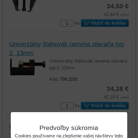
34,50 €
42,44 €
s DPH
ks
Vložiť do košíka
Univerzálny štahovák ramena stierača typ
2, 13mm
Univerzálny štahovák ramena stierača
typ 2, 13mm
Kód:
700.1191
34,28 €
42,16 €
s DPH
ks
Vložiť do košíka
Univerzálny štahovák ramena stierača typ
Predvoľby súkromia
3, 17mm
Cookies používame na zlepšenie vašej návštevy tejto