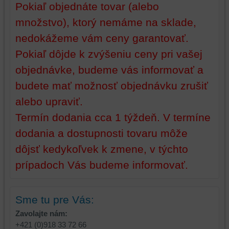
vašich
Pokiaľ objednáte tovar (alebo
preferencií
množstvo), ktorý nemáme na sklade,
bez
nedokážeme vám ceny garantovať.
toho,
aby
Pokiaľ dôjde k zvýšeniu ceny pri vašej
ste
objednávke, budeme vás informovať a
mali
používateľský
budete mať možnosť objednávku zrušiť
účet
alebo upraviť.
alebo
bez
Termín dodania cca 1 týždeň. V termíne
prihlásenia,
dodania a dostupnosti tovaru môže
používať
dôjsť kedykoľvek k zmene, v týchto
skripty
a/alebo
prípadoch Vás budeme informovať.
zdroje
tretích
strán,
Sme tu pre Vás:
widgety
Zavolajte nám:
atď.
+421 (0)918 33 72 66