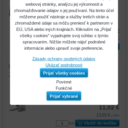
webovej stránky, analýzu jej výkonnosti a
Univerzálny štahovák ramena stierača
zhromažďovanie údajov o jej používaní. Na tento účel
typ 3, 17mm
môžeme použiť nástroje a služby tretích strán a
Kód:
700.1192
zhromaždené údaje sa môžu preniesť k partnerom v
EÚ, USA alebo iných krajinách. Kliknutím na „Prijať
48,33 €
všetky cookies“ vyjadrujete svoj súhlas s týmto
59,45 €
s DPH
spracovaním. Nižšie môžete nájsť podrobné
ks
Vložiť do košíka
informácie alebo upraviť svoje preferencie.
Zásady ochrany osobných údajov
Ukázať podrobnosti
Univerzálny štahovák ramena stierača typ
Prijať všetky cookies
1, 11mm
Univerzálny štahovák ramena stierača
Povinné
typ 1, 11mm
Naša
Funkčné
webová
Môžeme
Prijať vybrané
Kód:
700.1193
stránka
ukladať
11,02 €
ukladá
údaje
údaje
na
13,55 €
s DPH
na
vašom
ks
Vložiť do košíka
vašom
zariadení