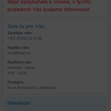
dôjsť kedykoľvek k zmene, v týchto
na
sme
identifikáciu
mohli
prípadoch Vás budeme informovať.
vašej
poskytovať
relácie
doplnkové
a
funkcie,
Sme tu pre Vás:
dosiahnutie
ktoré
Zavolajte nám:
základnej
zlepšujú
+421 (0)918 33 72 66
funkčnosti
váš
platformy,
zážitok
Napíšte nám:
zážitku
z
info@ferart.sk
z
prehliadania,
prehliadania
ukladať
Navštívte nás:
a
niektoré
pondelok - piatok
zabezpečenia.
z
8:00 - 16:30
vašich
Predajňa:
preferencií
Nová Rožňavská 3, Bratislava
bez
toho,
aby
Newsletter
ste
mali