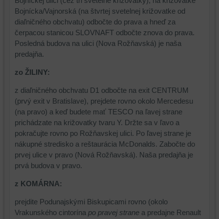
Bojníckej ulici (cez tri svetelné križovatky), na križovatke
Bojnícka/Vajnorská (na štvrtej svetelnej križovatke od
diaľničného obchvatu) odbočte do prava a hneď za
čerpacou stanicou SLOVNAFT odbočte znova do prava.
Posledná budova na ulici (Nova Rožňavská) je naša
predajňa.
zo ŽILINY:
z diaľničného obchvatu D1 odbočte na exit CENTRUM
(prvý exit v Bratislave), prejdete rovno okolo Mercedesu
(na pravo) a keď budete mať TESCO na ľavej strane
prichádzate na križovatky tvaru Y. Držte sa v ľavo a
pokračujte rovno po Rožňavskej ulici. Po ľavej strane je
nákupné stredisko a reštaurácia McDonalds. Zabočte do
prvej ulice v pravo (Nová Rožňavská). Naša predajňa je
prvá budova v pravo.
z KOMÁRNA:
prejdite Podunajskými Biskupicami rovno (okolo
Vrakunského cintorína
po pravej strane
a predajne Renault