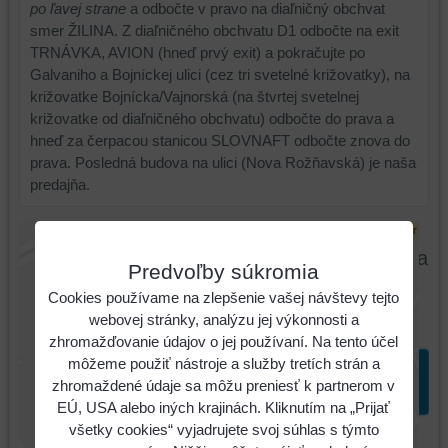
po ľavej strane
a odbočte v pravo na diaľničný obchvat
smer ŽILINA. Z diaľničného obchvatu D1 odbočte na exit
TRNÁVKA, AVION (hneď prvý exit) a pokračujte po
Galvaniho a Bojníckej ulici (cez tri svetelné križovatky), na
križovatke Bojnícka/Vajnorská (na štvrtej svetelnej
križovatke od diaľničného obchvatu) odbočte do prava a
hneď za čerpacou stanicou SLOVNAFT odbočte znova do
prava. Posledná budova na ulici (Nova Rožňavská) je naša
predajňa.
Externý obsah je blokovaný Voľbami súkromia
Predvoľby súkromia
Cookies používame na zlepšenie vašej návštevy tejto
Prajete si načítať externý obsah?
webovej stránky, analýzu jej výkonnosti a
Povoliť tentokrát
zhromažďovanie údajov o jej používaní. Na tento účel
môžeme použiť nástroje a služby tretích strán a
Povoliť a zapamätať - súhlas s druhom cookie:
zhromaždené údaje sa môžu preniesť k partnerom v
Funkčné
EÚ, USA alebo iných krajinách. Kliknutím na „Prijať
všetky cookies“ vyjadrujete svoj súhlas s týmto
Otvoriť obsah v novom okne